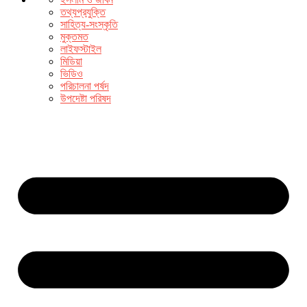
তথ্যপ্রযুক্তি
সাহিত্য-সংস্কৃতি
মুক্তমত
লাইফস্টাইল
মিডিয়া
ভিডিও
পরিচালনা পর্ষদ
উপদেষ্টা পরিষদ