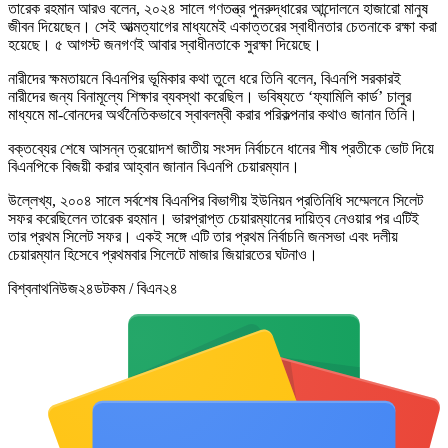
তারেক রহমান আরও বলেন, ২০২৪ সালে গণতন্ত্র পুনরুদ্ধারের আন্দোলনে হাজারো মানুষ
জীবন দিয়েছেন। সেই আত্মত্যাগের মাধ্যমেই একাত্তরের স্বাধীনতার চেতনাকে রক্ষা করা
হয়েছে। ৫ আগস্ট জনগণই আবার স্বাধীনতাকে সুরক্ষা দিয়েছে।
নারীদের ক্ষমতায়নে বিএনপির ভূমিকার কথা তুলে ধরে তিনি বলেন, বিএনপি সরকারই
নারীদের জন্য বিনামূল্যে শিক্ষার ব্যবস্থা করেছিল। ভবিষ্যতে ‘ফ্যামিলি কার্ড’ চালুর
মাধ্যমে মা-বোনদের অর্থনৈতিকভাবে স্বাবলম্বী করার পরিকল্পনার কথাও জানান তিনি।
বক্তব্যের শেষে আসন্ন ত্রয়োদশ জাতীয় সংসদ নির্বাচনে ধানের শীষ প্রতীকে ভোট দিয়ে
বিএনপিকে বিজয়ী করার আহ্বান জানান বিএনপি চেয়ারম্যান।
উল্লেখ্য, ২০০৪ সালে সর্বশেষ বিএনপির বিভাগীয় ইউনিয়ন প্রতিনিধি সম্মেলনে সিলেট
সফর করেছিলেন তারেক রহমান। ভারপ্রাপ্ত চেয়ারম্যানের দায়িত্ব নেওয়ার পর এটিই
তার প্রথম সিলেট সফর। একই সঙ্গে এটি তার প্রথম নির্বাচনি জনসভা এবং দলীয়
চেয়ারম্যান হিসেবে প্রথমবার সিলেটে মাজার জিয়ারতের ঘটনাও।
বিশ্বনাথনিউজ২৪ডটকম / বিএন২৪