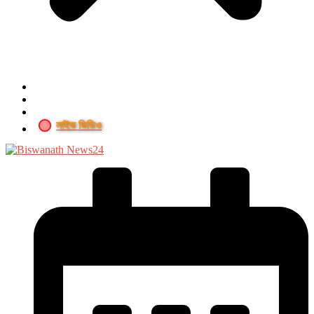
লাইভ ভিডিও