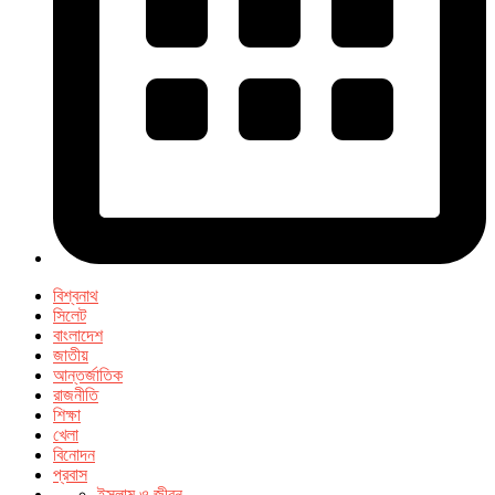
বিশ্বনাথ
সিলেট
বাংলাদেশ
জাতীয়
আন্তর্জাতিক
রাজনীতি
শিক্ষা
খেলা
বিনোদন
প্রবাস
ইসলাম ও জীবন