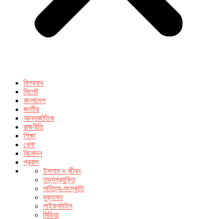
বিশ্বনাথ
সিলেট
বাংলাদেশ
জাতীয়
আন্তর্জাতিক
রাজনীতি
শিক্ষা
খেলা
বিনোদন
প্রবাস
ইসলাম ও জীবন
তথ্যপ্রযুক্তি
সাহিত্য-সংস্কৃতি
মুক্তমত
লাইফস্টাইল
মিডিয়া