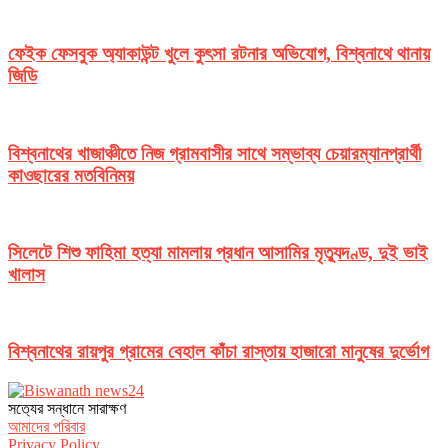
ফেইক ফেসবুক অ্যাকাউন্ট খুলে কুৎসা রটনার অভিযোগ, বিশ্বনাথে থানায়
জিডি
বিশ্বনাথের খাজাঞ্চীতে নিজ গ্রামবাসীর সাথে সম্ভাব্য চেয়ারম্যানপ্রার্থী
কাওছারের মতবিনিময়
সিলেটে শিশু ফাহিমা হত্যা মামলায় প্রধান আসামির মৃত্যুদণ্ড, দুই ভাই
খালাস
বিশ্বনাথের রায়পুর গ্রামের বেহাল কাঁচা রাস্তায় হাজারো মানুষের দুর্ভোগ
সত‌্যের সন্ধানে সারাক্ষণ
আমাদের পরিবার
Privacy Policy