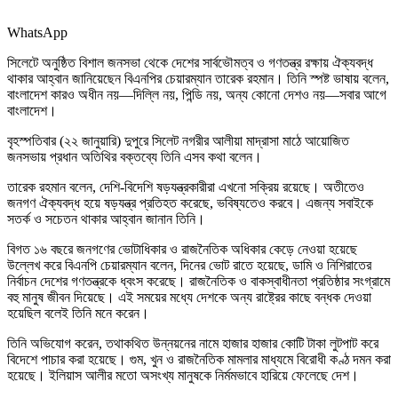
WhatsApp
সিলেটে অনুষ্ঠিত বিশাল জনসভা থেকে দেশের সার্বভৌমত্ব ও গণতন্ত্র রক্ষায় ঐক্যবদ্ধ
থাকার আহ্বান জানিয়েছেন বিএনপির চেয়ারম্যান তারেক রহমান। তিনি স্পষ্ট ভাষায় বলেন,
বাংলাদেশ কারও অধীন নয়—দিল্লি নয়, পিন্ডি নয়, অন্য কোনো দেশও নয়—সবার আগে
বাংলাদেশ।
বৃহস্পতিবার (২২ জানুয়ারি) দুপুরে সিলেট নগরীর আলীয়া মাদ্রাসা মাঠে আয়োজিত
জনসভায় প্রধান অতিথির বক্তব্যে তিনি এসব কথা বলেন।
তারেক রহমান বলেন, দেশি-বিদেশি ষড়যন্ত্রকারীরা এখনো সক্রিয় রয়েছে। অতীতেও
জনগণ ঐক্যবদ্ধ হয়ে ষড়যন্ত্র প্রতিহত করেছে, ভবিষ্যতেও করবে। এজন্য সবাইকে
সতর্ক ও সচেতন থাকার আহ্বান জানান তিনি।
বিগত ১৬ বছরে জনগণের ভোটাধিকার ও রাজনৈতিক অধিকার কেড়ে নেওয়া হয়েছে
উল্লেখ করে বিএনপি চেয়ারম্যান বলেন, দিনের ভোট রাতে হয়েছে, ডামি ও নিশিরাতের
নির্বাচন দেশের গণতন্ত্রকে ধ্বংস করেছে। রাজনৈতিক ও বাকস্বাধীনতা প্রতিষ্ঠার সংগ্রামে
বহু মানুষ জীবন দিয়েছে। এই সময়ের মধ্যে দেশকে অন্য রাষ্ট্রের কাছে বন্ধক দেওয়া
হয়েছিল বলেই তিনি মনে করেন।
তিনি অভিযোগ করেন, তথাকথিত উন্নয়নের নামে হাজার হাজার কোটি টাকা লুটপাট করে
বিদেশে পাচার করা হয়েছে। গুম, খুন ও রাজনৈতিক মামলার মাধ্যমে বিরোধী কণ্ঠ দমন করা
হয়েছে। ইলিয়াস আলীর মতো অসংখ্য মানুষকে নির্মমভাবে হারিয়ে ফেলেছে দেশ।