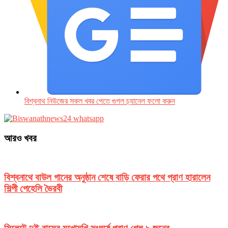
বিশ্বনাথ নিউজের সকল খবর পেতে গুগল চ‌্যানেল ফলো করুন
আরও খবর
বিশ্বনাথে বাউল গানের অনুষ্ঠান শেষে বাড়ি ফেরার পথে প্রাণ হারালেন
শিল্পী পেহেলি ভৈরবী