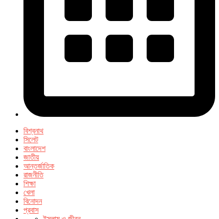
বিশ্বনাথ
সিলেট
বাংলাদেশ
জাতীয়
আন্তর্জাতিক
রাজনীতি
শিক্ষা
খেলা
বিনোদন
প্রবাস
ইসলাম ও জীবন