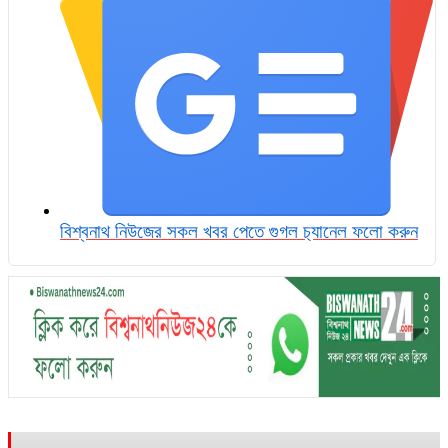
বিশ্বনাথ নিউজের সকল খবর পেতে গুগল চ‌্যানেল ফলো করুন