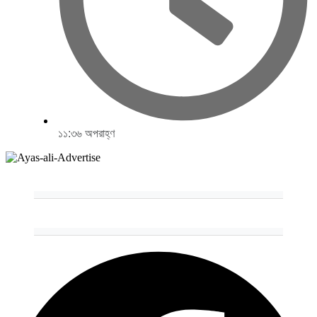
১১:৩৬ অপরাহ্ণ