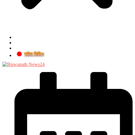
লাইভ ভিডিও