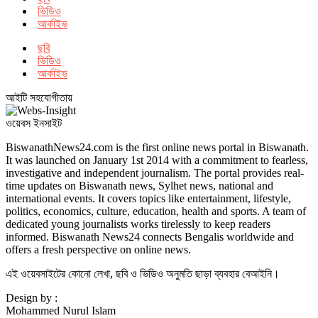
ভিডিও
আর্কাইভ
ছবি
ভিডিও
আর্কাইভ
আইটি সহযোগীতায়
ওয়েবস ইনসাইট
BiswanathNews24.com is the first online news portal in Biswanath.
It was launched on January 1st 2014 with a commitment to fearless,
investigative and independent journalism. The portal provides real-
time updates on Biswanath news, Sylhet news, national and
international events. It covers topics like entertainment, lifestyle,
politics, economics, culture, education, health and sports. A team of
dedicated young journalists works tirelessly to keep readers
informed. Biswanath News24 connects Bengalis worldwide and
offers a fresh perspective on online news.
এই ওয়েবসাইটের কোনো লেখা, ছবি ও ভিডিও অনুমতি ছাড়া ব্যবহার বেআইনি।
Design by :
Mohammed Nurul Islam