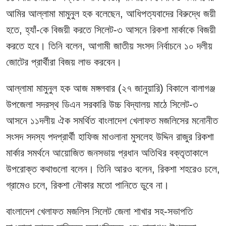
আমির আল্লামা মামুনুল হক বলেছেন, আধিপত্যবাদের বিরুদ্ধে জয়ী
হতে, হ্যাঁ-কে বিজয়ী করতে সিলেট-৩ আসনে রিকশা মার্কাকে বিজয়ী
করতে হবে। তিনি বলেন, আগামী জাতীয় সংসদ নির্বাচনে ১০ দলীয়
জোটের প্রার্থীরা বিজয় লাভ করবেন।
আল্লামা মামুনুল হক আজ মঙ্গলবার (২৭ জানুয়ারি) বিকালে বালাগঞ্জ
উপজেলা সদরস্থ ডিএন সরকারি উচ্চ বিদ্যালয় মাঠে সিলেট-৩
আসনে ১১দলীয় ঐক সমর্থিত বাংলাদেশ খেলাফত মজলিসের মনোনীত
সংসদ সদস্য পদপ্রার্থী হাফিজ মাওলানা মুসলেহ উদ্দিন রাজুর রিকশা
মার্কার সমর্থনে আয়োজিত জনসভায় প্রধান অতিথির বক্তৃতাকালে
উপরোক্ত কথাগুলো বলেন। তিনি আরও বলেন, রিকশা শহরেও চলে,
গ্রামেও চলে, রিকশা নৌকার মতো পানিতে ডুবে না।
বাংলাদেশ খেলাফত মজলিস সিলেট জেলা শাখার সহ-সভাপতি