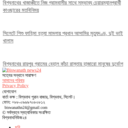
বিশ্বনাথের খাজাঞ্চীতে নিজ গ্রামবাসীর সাথে সম্ভাব্য চেয়ারম্যানপ্রার্থী
কাওছারের মতবিনিময়
সিলেটে শিশু ফাহিমা হত্যা মামলায় প্রধান আসামির মৃত্যুদণ্ড, দুই ভাই
খালাস
বিশ্বনাথের রায়পুর গ্রামের বেহাল কাঁচা রাস্তায় হাজারো মানুষের দুর্ভোগ
সত‌্যের সন্ধানে সারাক্ষণ
আমাদের পরিবার
Privacy Policy
যোগাযোগ
বার্তা কক্ষ : বিশ্বনাথ পুরান বাজার, বিশ্বনাথ, সিলেট।
ফোন: +৮৮-০৯৬৯৭০৮০৮১২
biswanathn24@gmail.com
© সর্বস্বত্ব স্বত্বাধিকার সংরক্ষিত
বিশ্বনাথনিউজ২৪
ছবি