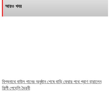
আরও খবর
বিশ্বনাথে বাউল গানের অনুষ্ঠান শেষে বাড়ি ফেরার পথে প্রাণ হারালেন
শিল্পী পেহেলি ভৈরবী