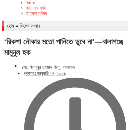
ভিডিও
পরিচালনা পর্ষদ
উপদেষ্টা পরিষদ
হোম
»
সিলেট সংবাদ
‘রিকশা নৌকার মতো পানিতে ডুবে না’—বালাগঞ্জে
মামুনুল হক
মো. জিল্লুর রহমান জিলু, বালাগঞ্জ
প্রকাশ :
জানুয়ারি ২৭, ২০২৬