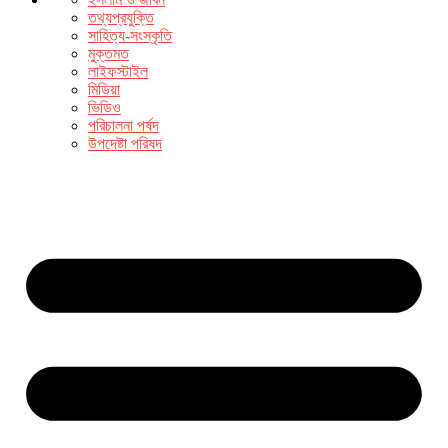
তথ্যপ্রযুক্তি
সাহিত্য-সংস্কৃতি
মুক্তমত
লাইফস্টাইল
মিডিয়া
ভিডিও
পরিচালনা পর্ষদ
উপদেষ্টা পরিষদ