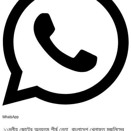
WhatsApp
১১দলীয় জোটের অন্যতম শীর্ষ নেতা, বাংলাদেশ খেলাফত মজলিসের