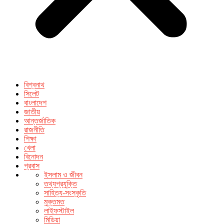
বিশ্বনাথ
সিলেট
বাংলাদেশ
জাতীয়
আন্তর্জাতিক
রাজনীতি
শিক্ষা
খেলা
বিনোদন
প্রবাস
ইসলাম ও জীবন
তথ্যপ্রযুক্তি
সাহিত্য-সংস্কৃতি
মুক্তমত
লাইফস্টাইল
মিডিয়া