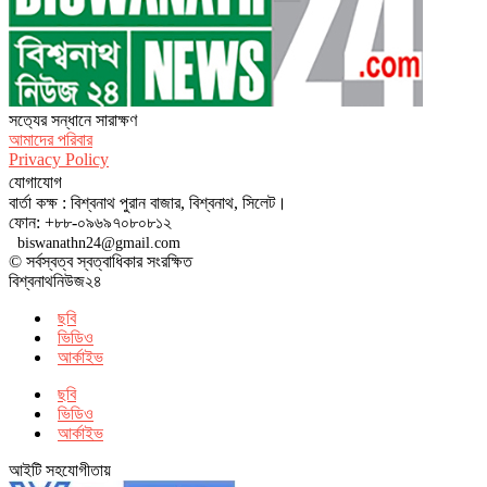
সত‌্যের সন্ধানে সারাক্ষণ
আমাদের পরিবার
Privacy Policy
যোগাযোগ
বার্তা কক্ষ : বিশ্বনাথ পুরান বাজার, বিশ্বনাথ, সিলেট।
ফোন: +৮৮-০৯৬৯৭০৮০৮১২
biswanathn24@gmail.com
© সর্বস্বত্ব স্বত্বাধিকার সংরক্ষিত
বিশ্বনাথনিউজ২৪
ছবি
ভিডিও
আর্কাইভ
ছবি
ভিডিও
আর্কাইভ
আইটি সহযোগীতায়