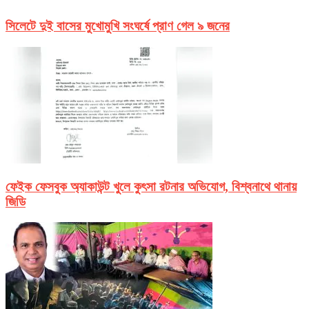
সিলেটে দুই বাসের মুখোমুখি সংঘর্ষে প্রাণ গেল ৯ জনের
ফেইক ফেসবুক অ্যাকাউন্ট খুলে কুৎসা রটনার অভিযোগ, বিশ্বনাথে থানায়
জিডি