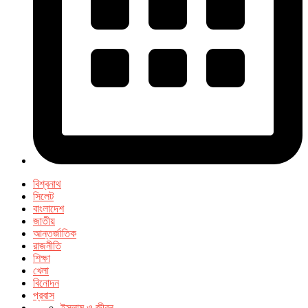
বিশ্বনাথ
সিলেট
বাংলাদেশ
জাতীয়
আন্তর্জাতিক
রাজনীতি
শিক্ষা
খেলা
বিনোদন
প্রবাস
ইসলাম ও জীবন