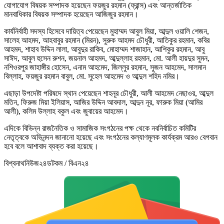
যোগাযোগ বিষয়ক সম্পাদক হয়েছেন ফয়জুর রহমান (ফ্রান্স) এবং আন্তর্জাতিক
মানবাধিকার বিষয়ক সম্পাদক হয়েছেন আজিজুর রহমান।
কার্যনির্বাহী সদস্য হিসেবে দায়িত্ব পেয়েছেন মুহাম্মদ আবুল মিয়া, আব্দুল ওয়ালি শেজন,
সালেহ আহমদ, আহবাবুর রহমান (মিরন), সুরুক আহমদ চৌধুরী, আতিকুর রহমান, কবির
আহমদ, শাহাব উদ্দিন লালা, আবুদুর রাকিব, মোহাম্মদ শাজাহান, আশিকুর রহমান, আবু
সাঈদ, আবুল হুসেন রুশন, জয়নাল আহমদ, আব্দুল্লাহ রহমান, মো. আলী হায়দুর সুমন,
নশিওরপুর জাহাঙ্গীর হোসেন, এনাম আহমেদ, জিল্লুর রহমান, সুজন আহমেদ, সালমান
বিল্লাহ, ফয়জুর রহমান বাবুল, মো. সুহেল আহমেদ ও আব্দুল শহিদ নমির।
এছাড়া উপদেষ্টা পরিষদে স্থান পেয়েছেন শাহনূর চৌধুরী, আলী আহমেদ নেছাওর, আব্দুল
মতিন, ফিরুজ মিয়া ইলিয়াস, আজির উদ্দিন আবদাল, আব্দুন নূর, ফারুক মিয়া (আমির
আলী), কলিম উল্লাহ বকুল এবং জুবায়ের আহমেদ।
এদিকে বিভিন্ন রাজনৈতিক ও সামাজিক সংগঠনের পক্ষ থেকে নবনির্বাচিত কমিটির
নেতৃত্বকে অভিনন্দন জানানো হয়েছে এবং সংগঠনের কল্যাণমূলক কার্যক্রম আরও বেগবান
হবে বলে আশাবাদ ব্যক্ত করা হয়েছে।
বিশ্বনাথনিউজ২৪ডটকম / বিএন২৪