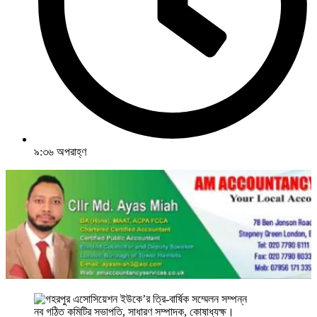
৯:৩৬ অপরাহ্ণ
নব গঠিত কমিটির সভাপতি, সাধারণ সম্পাদক, কোষাধ্যক্ষ।