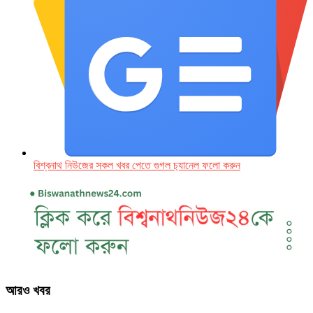
বিশ্বনাথ নিউজের সকল খবর পেতে গুগল চ‌্যানেল ফলো করুন
আরও খবর