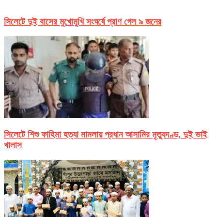
সিলেটে দুই বাসের মুখোমুখি সংঘর্ষে প্রাণ গেল ৯ জনের
সিলেটে শিশু ফাহিমা হত্যা মামলায় প্রধান আসামির মৃত্যুদণ্ড, দুই ভাই
খালাস