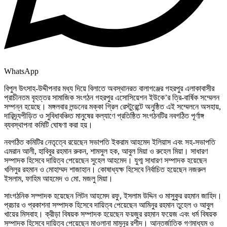
WhatsApp
বিপুল উৎসাহ-উদ্দীপনার মধ্য দিয়ে বিলাতে অবস্থানরত বালাগঞ্জের গহরপুর এলাকাবাসীর
প্রাচীনতম বৃহত্তর সামাজিক সংগঠন গহরপুর এসোসিয়েশন ইউকে’র ত্রি-বার্ষিক সম্মেলন
সম্পন্ন হয়েছে। মঙ্গলবার লন্ডনের মক্কা গ্রিল রেস্টুরেন্টে অনুষ্ঠিত এই সম্মেলনে অসহায়,
দারিদ্র্যপীড়িত ও সুবিধাবঞ্চিত মানুষের কল্যাণে প্রতিষ্ঠিত সংগঠনটির নবগঠিত পূর্ণাঙ্গ
ব্যবস্থাপনা কমিটি ঘোষণা করা হয়।
নবগঠিত কমিটির নেতৃত্বে রয়েছেন সভাপতি ইকরাম আহমেদ ইলিয়াস এবং সহ-সভাপতি
এমরান আলী, হাবিবুর রহমান রুকন, শামসুল হক, আবুল মিয়া ও রুহেল মিয়া। সাধারণ
সম্পাদক হিসেবে দায়িত্ব পেয়েছেন সুহেল আহমেদ। যুগ্ম সাধারণ সম্পাদক হয়েছেন
খলিলুর রহমান ও মোহাম্মদ শাজাহান। কোষাধ্যক্ষ হিসেবে নির্বাচিত হয়েছেন নজরুল
ইসলাম, ফাহিম আহমেদ ও মো. মজলু মিয়া।
সাংগঠনিক সম্পাদক হয়েছেন লিটন আহমেদ রফু, ইসলাম উদ্দিন ও মাসুকুর রহমান জাহিদ।
প্রচার ও প্রকাশনা সম্পাদক হিসেবে দায়িত্ব পেয়েছেন আমিনুর রহমান তুহেল ও আবুল
খায়ের মিসবাহ। ক্রীড়া বিষয়ক সম্পাদক হয়েছেন ফয়জুর রহমান ফয়েজ এবং ধর্ম বিষয়ক
সম্পাদক হিসেবে দায়িত্ব পেয়েছেন মাওলানা মামুনুর রশীদ। আন্তর্জাতিক গণমাধ্যম ও