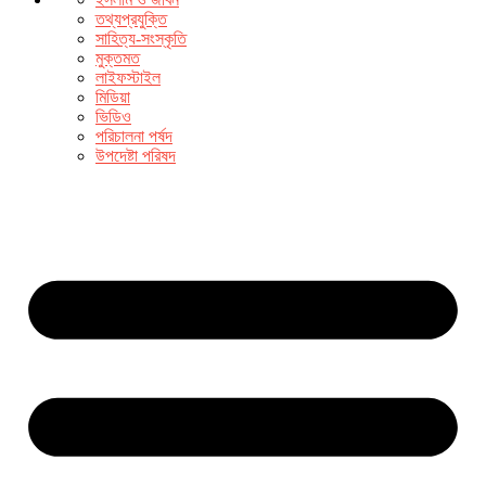
তথ্যপ্রযুক্তি
সাহিত্য-সংস্কৃতি
মুক্তমত
লাইফস্টাইল
মিডিয়া
ভিডিও
পরিচালনা পর্ষদ
উপদেষ্টা পরিষদ