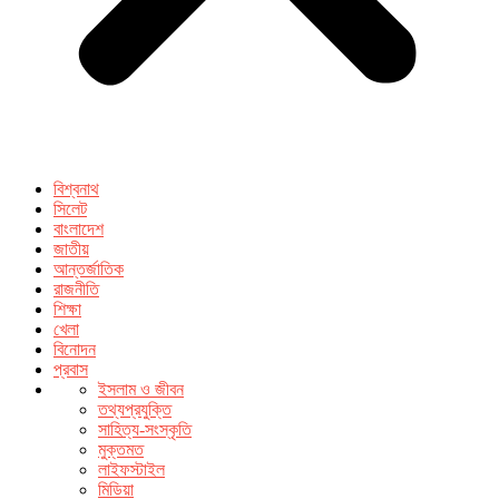
বিশ্বনাথ
সিলেট
বাংলাদেশ
জাতীয়
আন্তর্জাতিক
রাজনীতি
শিক্ষা
খেলা
বিনোদন
প্রবাস
ইসলাম ও জীবন
তথ্যপ্রযুক্তি
সাহিত্য-সংস্কৃতি
মুক্তমত
লাইফস্টাইল
মিডিয়া