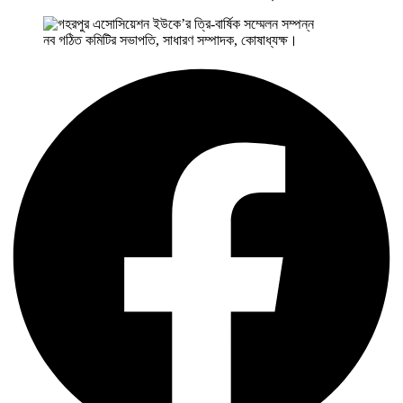
নব গঠিত কমিটির সভাপতি, সাধারণ সম্পাদক, কোষাধ্যক্ষ।