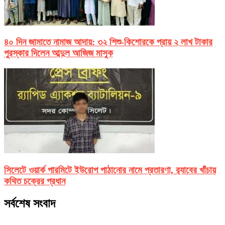
৪০ দিন জামাতে নামাজ আদায়: ৩২ শিশু-কিশোরকে প্রায় ২ লাখ টাকার
পুরস্কার দিলেন আব্দুল আজিজ মাসুক
সিলেটে ওয়ার্ক পারমিটে ইউরোপ পাঠানোর নামে প্রতারণা, র‌্যাবের খাঁচায়
কথিত চক্রের প্রধান
সর্বশেষ সংবাদ