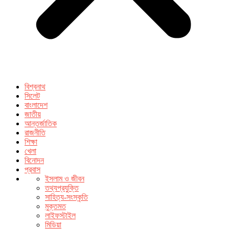
বিশ্বনাথ
সিলেট
বাংলাদেশ
জাতীয়
আন্তর্জাতিক
রাজনীতি
শিক্ষা
খেলা
বিনোদন
প্রবাস
ইসলাম ও জীবন
তথ্যপ্রযুক্তি
সাহিত্য-সংস্কৃতি
মুক্তমত
লাইফস্টাইল
মিডিয়া