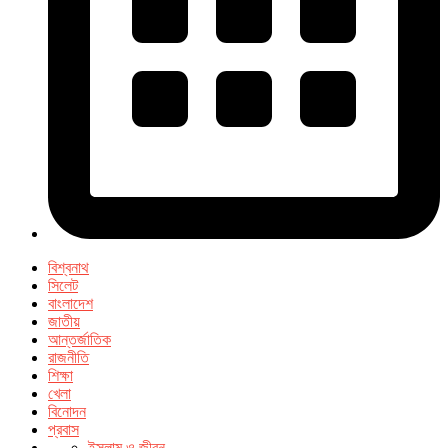
বিশ্বনাথ
সিলেট
বাংলাদেশ
জাতীয়
আন্তর্জাতিক
রাজনীতি
শিক্ষা
খেলা
বিনোদন
প্রবাস
ইসলাম ও জীবন