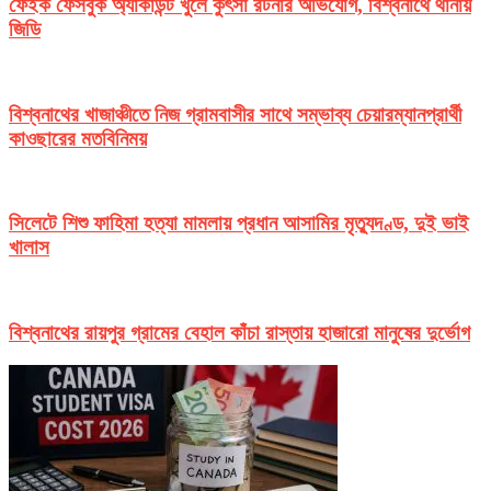
ফেইক ফেসবুক অ্যাকাউন্ট খুলে কুৎসা রটনার অভিযোগ, বিশ্বনাথে থানায়
জিডি
বিশ্বনাথের খাজাঞ্চীতে নিজ গ্রামবাসীর সাথে সম্ভাব্য চেয়ারম্যানপ্রার্থী
কাওছারের মতবিনিময়
সিলেটে শিশু ফাহিমা হত্যা মামলায় প্রধান আসামির মৃত্যুদণ্ড, দুই ভাই
খালাস
বিশ্বনাথের রায়পুর গ্রামের বেহাল কাঁচা রাস্তায় হাজারো মানুষের দুর্ভোগ