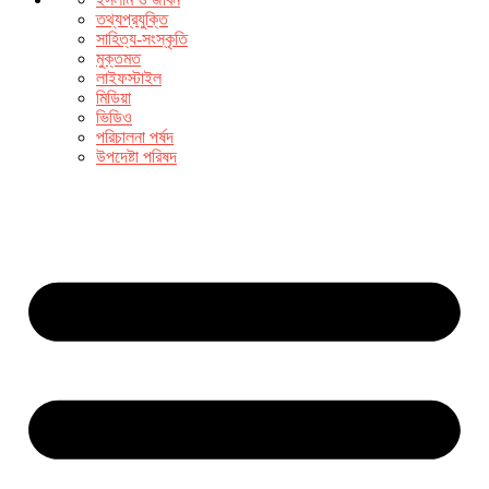
তথ্যপ্রযুক্তি
সাহিত্য-সংস্কৃতি
মুক্তমত
লাইফস্টাইল
মিডিয়া
ভিডিও
পরিচালনা পর্ষদ
উপদেষ্টা পরিষদ