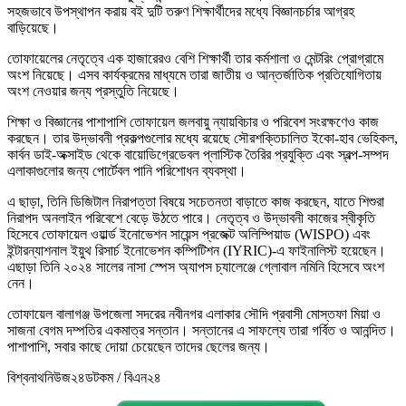
সহজভাবে উপস্থাপন করায় বই দুটি তরুণ শিক্ষার্থীদের মধ্যে বিজ্ঞানচর্চার আগ্রহ
বাড়িয়েছে।
তোফায়েলের নেতৃত্বে এক হাজারেরও বেশি শিক্ষার্থী তার কর্মশালা ও মেন্টরিং প্রোগ্রামে
অংশ নিয়েছে। এসব কার্যক্রমের মাধ্যমে তারা জাতীয় ও আন্তর্জাতিক প্রতিযোগিতায়
অংশ নেওয়ার জন্য প্রস্তুতি নিয়েছে।
শিক্ষা ও বিজ্ঞানের পাশাপাশি তোফায়েল জলবায়ু ন্যায়বিচার ও পরিবেশ সংরক্ষণেও কাজ
করছেন। তার উদ্ভাবনী প্রকল্পগুলোর মধ্যে রয়েছে সৌরশক্তিচালিত ইকো-হাব ভেহিকল,
কার্বন ডাই-অক্সাইড থেকে বায়োডিগ্রেডেবল প্লাস্টিক তৈরির প্রযুক্তি এবং স্বল্প-সম্পদ
এলাকাগুলোর জন্য পোর্টেবল পানি পরিশোধন ব্যবস্থা।
এ ছাড়া, তিনি ডিজিটাল নিরাপত্তা বিষয়ে সচেতনতা বাড়াতে কাজ করছেন, যাতে শিশুরা
নিরাপদ অনলাইন পরিবেশে বেড়ে উঠতে পারে। নেতৃত্ব ও উদ্ভাবনী কাজের স্বীকৃতি
হিসেবে তোফায়েল ওয়ার্ল্ড ইনোভেশন সায়েন্স প্রজেক্ট অলিম্পিয়াড (WISPO) এবং
ইন্টারন্যাশনাল ইয়ুথ রিসার্চ ইনোভেশন কম্পিটিশন (IYRIC)-এ ফাইনালিস্ট হয়েছেন।
এছাড়া তিনি ২০২৪ সালের নাসা স্পেস অ্যাপস চ্যালেঞ্জে গ্লোবাল নমিনি হিসেবে অংশ
নেন।
তোফায়েল বালাগঞ্জ উপজেলা সদরের নবীনগর এলাকার সৌদি প্রবাসী মোস্তফা মিয়া ও
সাজনা বেগম দম্পতির একমাত্র সন্তান। সন্তানের এ সাফল্যে তারা গর্বিত ও আনন্দিত।
পাশাপাশি, সবার কাছে দোয়া চেয়েছেন তাদের ছেলের জন্য।
বিশ্বনাথনিউজ২৪ডটকম / বিএন২৪