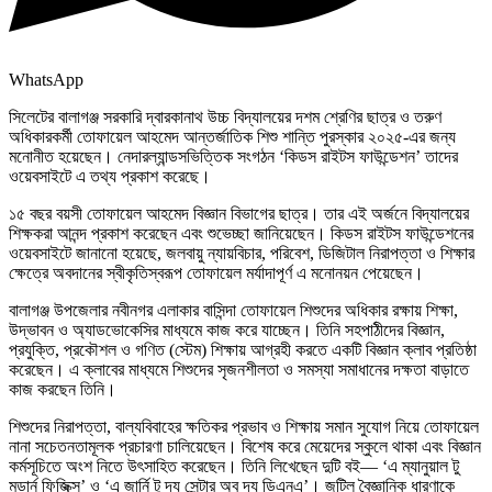
WhatsApp
সিলেটের বালাগঞ্জ সরকারি দ্বারকানাথ উচ্চ বিদ্যালয়ের দশম শ্রেণির ছাত্র ও তরুণ
অধিকারকর্মী তোফায়েল আহমেদ আন্তর্জাতিক শিশু শান্তি পুরস্কার ২০২৫-এর জন্য
মনোনীত হয়েছেন। নেদারল্যান্ডসভিত্তিক সংগঠন ‘কিডস রাইটস ফাউন্ডেশন’ তাদের
ওয়েবসাইটে এ তথ্য প্রকাশ করেছে।
১৫ বছর বয়সী তোফায়েল আহমেদ বিজ্ঞান বিভাগের ছাত্র। তার এই অর্জনে বিদ্যালয়ের
শিক্ষকরা আনন্দ প্রকাশ করেছেন এবং শুভেচ্ছা জানিয়েছেন। কিডস রাইটস ফাউন্ডেশনের
ওয়েবসাইটে জানানো হয়েছে, জলবায়ু ন্যায়বিচার, পরিবেশ, ডিজিটাল নিরাপত্তা ও শিক্ষার
ক্ষেত্রে অবদানের স্বীকৃতিস্বরূপ তোফায়েল মর্যাদাপূর্ণ এ মনোনয়ন পেয়েছেন।
বালাগঞ্জ উপজেলার নবীনগর এলাকার বাসিন্দা তোফায়েল শিশুদের অধিকার রক্ষায় শিক্ষা,
উদ্ভাবন ও অ্যাডভোকেসির মাধ্যমে কাজ করে যাচ্ছেন। তিনি সহপাঠীদের বিজ্ঞান,
প্রযুক্তি, প্রকৌশল ও গণিত (স্টেম) শিক্ষায় আগ্রহী করতে একটি বিজ্ঞান ক্লাব প্রতিষ্ঠা
করেছেন। এ ক্লাবের মাধ্যমে শিশুদের সৃজনশীলতা ও সমস্যা সমাধানের দক্ষতা বাড়াতে
কাজ করছেন তিনি।
শিশুদের নিরাপত্তা, বাল্যবিবাহের ক্ষতিকর প্রভাব ও শিক্ষায় সমান সুযোগ নিয়ে তোফায়েল
নানা সচেতনতামূলক প্রচারণা চালিয়েছেন। বিশেষ করে মেয়েদের স্কুলে থাকা এবং বিজ্ঞান
কর্মসূচিতে অংশ নিতে উৎসাহিত করেছেন। তিনি লিখেছেন দুটি বই— ‘এ ম্যানুয়াল টু
মডার্ন ফিজিক্স’ ও ‘এ জার্নি টু দ্য সেন্টার অব দ্য ডিএনএ’। জটিল বৈজ্ঞানিক ধারণাকে