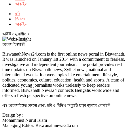
আর্কাইভ
ছবি
ভিডিও
আর্কাইভ
আইটি সহযোগীতায়
ওয়েবস ইনসাইট
BiswanathNews24.com is the first online news portal in Biswanath.
It was launched on January 1st 2014 with a commitment to fearless,
investigative and independent journalism. The portal provides real-
time updates on Biswanath news, Sylhet news, national and
international events. It covers topics like entertainment, lifestyle,
politics, economics, culture, education, health and sports. A team of
dedicated young journalists works tirelessly to keep readers
informed. Biswanath News24 connects Bengalis worldwide and
offers a fresh perspective on online news.
এই ওয়েবসাইটের কোনো লেখা, ছবি ও ভিডিও অনুমতি ছাড়া ব্যবহার বেআইনি।
Design by :
Mohammed Nurul Islam
Managing Editor: Biswanathnews24.com