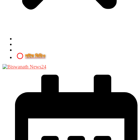
লাইভ ভিডিও