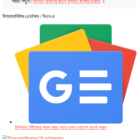
আরও পড়ুন::
সিলেটে পুলিশের জালে কুখ্যাত জব্বার ডাকাত
।
বিশ্বনাথনিউজ২৪ডটকম / বিএন২৪
বিশ্বনাথ নিউজের সকল খবর পেতে গুগল চ‌্যানেল ফলো করুন