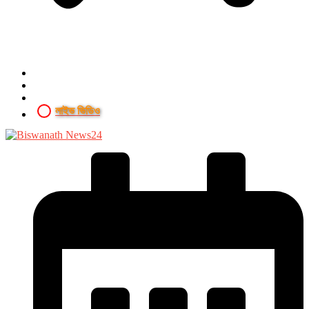
লাইভ ভিডিও