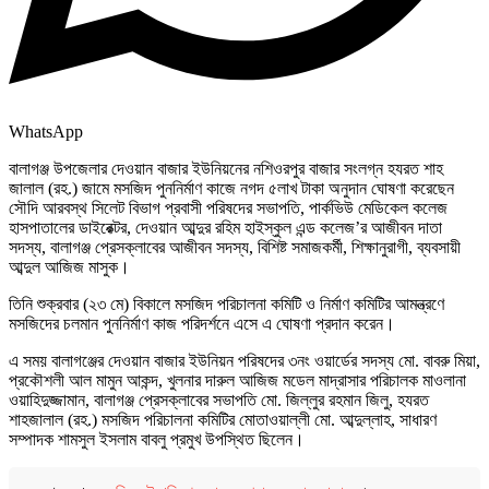
WhatsApp
বালাগঞ্জ উপজেলার দেওয়ান বাজার ইউনিয়নের নশিওরপুর বাজার সংলগ্ন হযরত শাহ
জালাল (রহ.) জামে মসজিদ পুননির্মাণ কাজে নগদ ৫লাখ টাকা অনুদান ঘোষণা করেছেন
সৌদি আরবস্থ সিলেট বিভাগ প্রবাসী পরিষদের সভাপতি, পার্কভিউ মেডিকেল কলেজ
হাসপাতালের ডাইরেক্টর, দেওয়ান আব্দুর রহিম হাইস্কুল এন্ড কলেজ’র আজীবন দাতা
সদস্য, বালাগঞ্জ প্রেসক্লাবের আজীবন সদস্য, বিশিষ্ট সমাজকর্মী, শিক্ষানুরাগী, ব্যবসায়ী
আব্দুল আজিজ মাসুক।
তিনি শুক্রবার (২৩ মে) বিকালে মসজিদ পরিচালনা কমিটি ও নির্মাণ কমিটির আমন্ত্রণে
মসজিদের চলমান পুননির্মাণ কাজ পরিদর্শনে এসে এ ঘোষণা প্রদান করেন।
এ সময় বালাগঞ্জের দেওয়ান বাজার ইউনিয়ন পরিষদের ৩নং ওয়ার্ডের সদস্য মো. বাবরু মিয়া,
প্রকৌশলী আল মামুন আকন্দ, খুলনার দারুল আজিজ মডেল মাদ্রাসার পরিচালক মাওলানা
ওয়াহিদুজ্জামান, বালাগঞ্জ প্রেসক্লাবের সভাপতি মো. জিল্লুর রহমান জিলু, হযরত
শাহজালাল (রহ.) মসজিদ পরিচালনা কমিটির মোতাওয়াল্লী মো. আব্দুল্লাহ, সাধারণ
সম্পাদক শামসুল ইসলাম বাবলু প্রমুখ উপস্থিত ছিলেন।