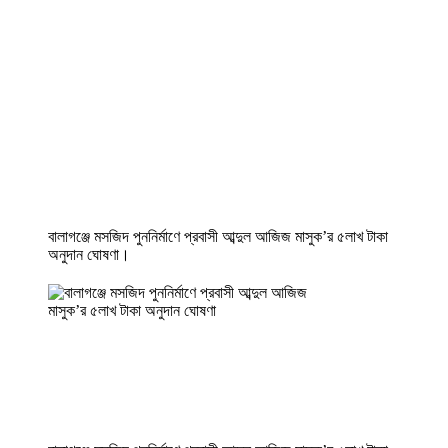
বালাগঞ্জে মসজিদ পুননির্মাণে প্রবাসী আব্দুল আজিজ মাসুক’র ৫লাখ টাকা
অনুদান ঘোষণা।