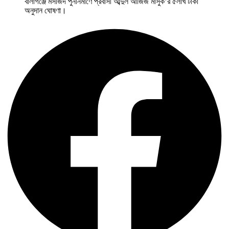
বালাগঞ্জে মসজিদ পুননির্মাণে প্রবাসী আব্দুল আজিজ মাসুক’র ৫লাখ টাকা
অনুদান ঘোষণা।