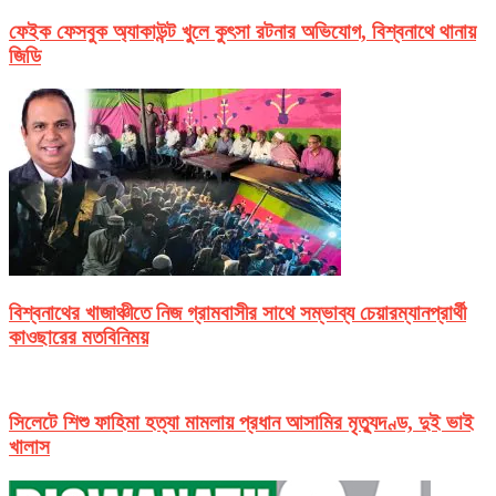
ফেইক ফেসবুক অ্যাকাউন্ট খুলে কুৎসা রটনার অভিযোগ, বিশ্বনাথে থানায়
জিডি
বিশ্বনাথের খাজাঞ্চীতে নিজ গ্রামবাসীর সাথে সম্ভাব্য চেয়ারম্যানপ্রার্থী
কাওছারের মতবিনিময়
সিলেটে শিশু ফাহিমা হত্যা মামলায় প্রধান আসামির মৃত্যুদণ্ড, দুই ভাই
খালাস