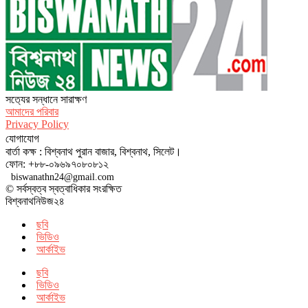
সত‌্যের সন্ধানে সারাক্ষণ
আমাদের পরিবার
Privacy Policy
যোগাযোগ
বার্তা কক্ষ : বিশ্বনাথ পুরান বাজার, বিশ্বনাথ, সিলেট।
ফোন: +৮৮-০৯৬৯৭০৮০৮১২
biswanathn24@gmail.com
© সর্বস্বত্ব স্বত্বাধিকার সংরক্ষিত
বিশ্বনাথনিউজ২৪
ছবি
ভিডিও
আর্কাইভ
ছবি
ভিডিও
আর্কাইভ