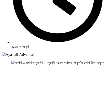
১:৩৩ অপরাহ্ণ