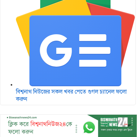
বিশ্বনাথ নিউজের সকল খবর পেতে গুগল চ‌্যানেল ফলো
করুন