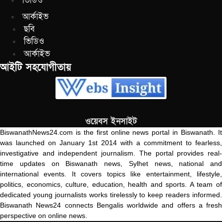
ভিডিও
আর্কাইভ
ছবি
ভিডিও
আর্কাইভ
আইটি সহযোগীতায়
ওয়েবস ইনসাইট
BiswanathNews24.com is the first online news portal in Biswanath. It
was launched on January 1st 2014 with a commitment to fearless,
investigative and independent journalism. The portal provides real-
time updates on Biswanath news, Sylhet news, national and
international events. It covers topics like entertainment, lifestyle,
politics, economics, culture, education, health and sports. A team of
dedicated young journalists works tirelessly to keep readers informed.
Biswanath News24 connects Bengalis worldwide and offers a fresh
perspective on online news.