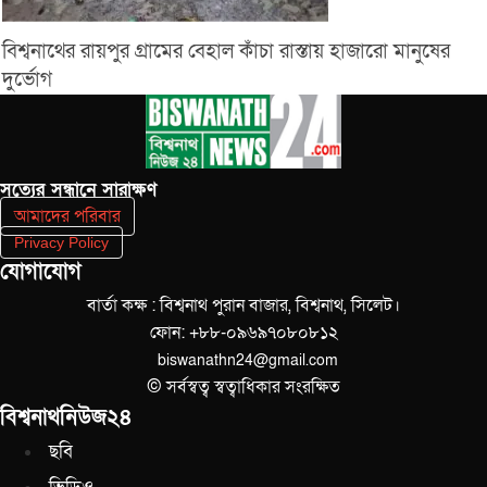
বিশ্বনাথের রায়পুর গ্রামের বেহাল কাঁচা রাস্তায় হাজারো মানুষের
দুর্ভোগ
সত‌্যের সন্ধানে সারাক্ষণ
আমাদের পরিবার
Privacy Policy
যোগাযোগ
বার্তা কক্ষ : বিশ্বনাথ পুরান বাজার, বিশ্বনাথ, সিলেট।
ফোন: +৮৮-০৯৬৯৭০৮০৮১২
biswanathn24@gmail.com
© সর্বস্বত্ব স্বত্বাধিকার সংরক্ষিত
বিশ্বনাথনিউজ২৪
ছবি