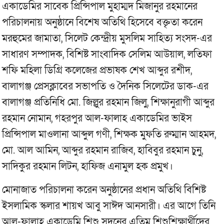
একাডেমির সাবেক প্রিন্সিপাল মুহাম্মদ মিজানুর রহমানের
পরিচালনায় অনুষ্ঠানে বিশেষ অতিথি হিসেবে বক্তৃতা করেন
মরহুমের জামাতা, সিলেট কেন্দ্রীয় মুসলিম সাহিত্য সংসদ-এর
সাধারণ সম্পাদক, বিশিষ্ট সাংবাদিক সেলিম আউয়াল, লতিফা
শফি মহিলা ডিগ্রি কলেজের প্রভাষক শেখ আব্দুর রশীদ,
বালাগঞ্জ প্রেসক্লাবের সভাপতি ও দৈনিক সিলেটের ডাক-এর
বালাগঞ্জ প্রতিনিধি মো. জিল্লুর রহমান জিলু, শিক্ষানুরাগী আব্দুর
রহমান নোমান, গহরপুর আল-ফালাহ একাডেমির ভাইস
প্রিন্সিপাল মাওলানা আব্দুল গণী, শিক্ষক মুফতি রুম্মান আহমদ,
মো. আল আমিন, আব্দুর রহমান রাজিব, হাবিবুর রহমান চুনু,
সাদিকুর রহমান লিটন, হাফিজ এনামুল হক প্রমুখ।
মোনাজাত পরিচালনা করেন অনুষ্ঠানের প্রধান অতিথি বিশিষ্ট
ইসলামিক স্কলার শায়খ আবু সাঈদ আনসারী। এর আগে তিনি
আল-ফালাহ একাডেমি শিশু সদনের এতিম শিশুশিক্ষার্থীদের