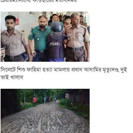
চেয়ারম্যানপ্রার্থী কাওছারের মতবিনিময়
সিলেটে শিশু ফাহিমা হত্যা মামলায় প্রধান আসামির মৃত্যুদণ্ড, দুই
ভাই খালাস