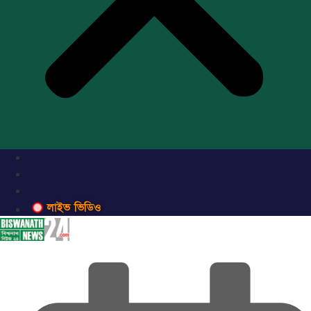
লাইভ ভিডিও