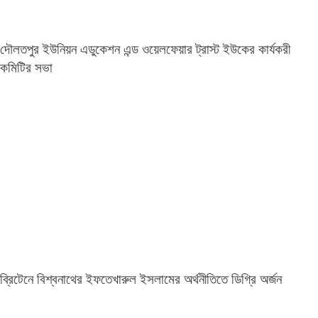
দৌলতপুর ইউনিয়ন এডুকেশন এন্ড ওয়েলফেয়ার ট্রাস্ট ইউকের কার্যকরী
কমিটির সভা
ব্রিটেনে বিশ্বনাথের ইফতেখারুল ইসলামের অর্থনীতিতে ডিগ্রি অর্জন