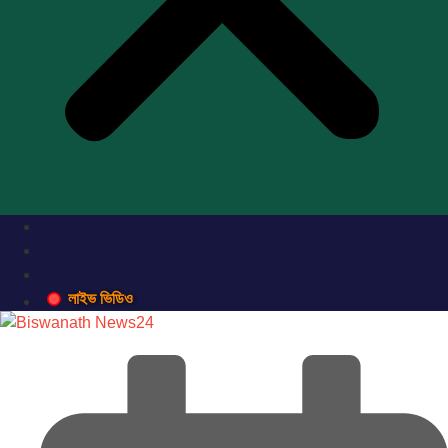
লাইভ ভিডিও