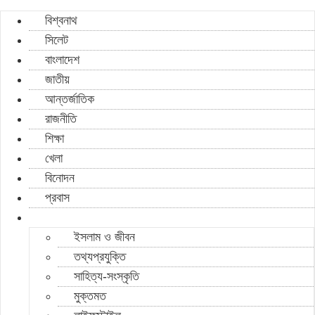
বিশ্বনাথ
সিলেট
বাংলাদেশ
জাতীয়
আন্তর্জাতিক
রাজনীতি
শিক্ষা
খেলা
বিনোদন
প্রবাস
ইসলাম ও জীবন
তথ্যপ্রযুক্তি
সাহিত্য-সংস্কৃতি
মুক্তমত