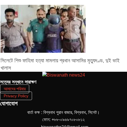
সিলেটে শিশু ফাহিমা হত্যা মামলায় প্রধান আসামির মৃত্যুদণ্ড, দুই ভাই
খালাস
সত‌্যের সন্ধানে সারাক্ষণ
আমাদের পরিবার
Privacy Policy
যোগাযোগ
বার্তা কক্ষ : বিশ্বনাথ পুরান বাজার, বিশ্বনাথ, সিলেট।
ফোন: +৮৮-০৯৬৯৭০৮০৮১২
biswanathn24@gmail.com