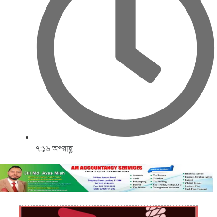
৭:১৬ অপরাহ্ণ