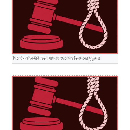
সিলেটে আইনজীবী হত্যা মামলায় ছেলেসহ তিনজনের মৃত্যুদণ্ড।