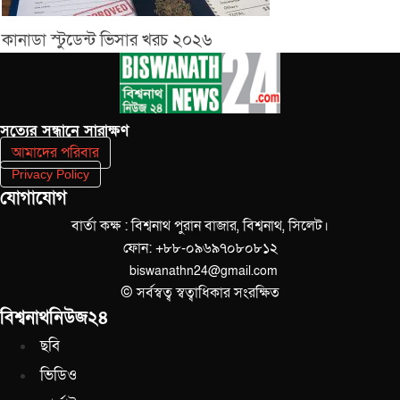
কানাডা স্টুডেন্ট ভিসার খরচ ২০২৬
সত‌্যের সন্ধানে সারাক্ষণ
আমাদের পরিবার
Privacy Policy
যোগাযোগ
বার্তা কক্ষ : বিশ্বনাথ পুরান বাজার, বিশ্বনাথ, সিলেট।
ফোন: +৮৮-০৯৬৯৭০৮০৮১২
biswanathn24@gmail.com
© সর্বস্বত্ব স্বত্বাধিকার সংরক্ষিত
বিশ্বনাথনিউজ২৪
ছবি
ভিডিও