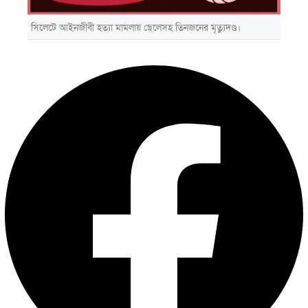
সিলেটে আইনজীবী হত্যা মামলায় ছেলেসহ তিনজনের মৃত্যুদণ্ড।