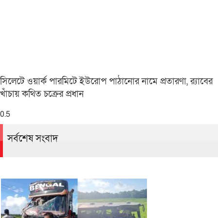
সিলেটে ওয়ার্ক পারমিটে ইউরোপ পাঠানোর নামে প্রতারণা, র‌্যাবের
খাঁচায় কথিত চক্রের প্রধান
সর্বশেষ সংবাদ