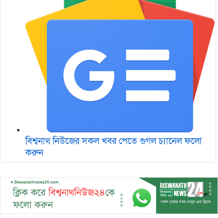
বিশ্বনাথ নিউজের সকল খবর পেতে গুগল চ‌্যানেল ফলো
করুন