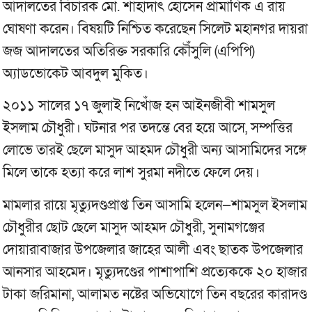
আদালতের বিচারক মো. শাহাদাৎ হোসেন প্রামাণিক এ রায়
ঘোষণা করেন। বিষয়টি নিশ্চিত করেছেন সিলেট মহানগর দায়রা
জজ আদালতের অতিরিক্ত সরকারি কৌঁসুলি (এপিপি)
অ্যাডভোকেট আবদুল মুকিত।
২০১১ সালের ১৭ জুলাই নিখোঁজ হন আইনজীবী শামসুল
ইসলাম চৌধুরী। ঘটনার পর তদন্তে বের হয়ে আসে, সম্পত্তির
লোভে তারই ছেলে মাসুদ আহমদ চৌধুরী অন্য আসামিদের সঙ্গে
মিলে তাকে হত্যা করে লাশ সুরমা নদীতে ফেলে দেয়।
মামলার রায়ে মৃত্যুদণ্ডপ্রাপ্ত তিন আসামি হলেন—শামসুল ইসলাম
চৌধুরীর ছোট ছেলে মাসুদ আহমদ চৌধুরী, সুনামগঞ্জের
দোয়ারাবাজার উপজেলার জাহের আলী এবং ছাতক উপজেলার
আনসার আহমেদ। মৃত্যুদণ্ডের পাশাপাশি প্রত্যেককে ২০ হাজার
টাকা জরিমানা, আলামত নষ্টের অভিযোগে তিন বছরের কারাদণ্ড