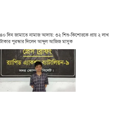
৪০ দিন জামাতে নামাজ আদায়: ৩২ শিশু-কিশোরকে প্রায় ২ লাখ
টাকার পুরস্কার দিলেন আব্দুল আজিজ মাসুক