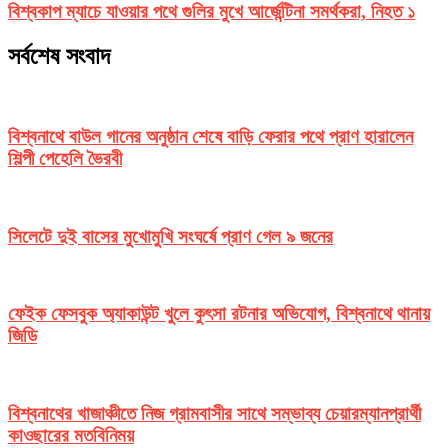
বিশ্বকাপ ম্যাচে যাওয়ার পথে গুলির মুখে আর্জেন্টিনা সমর্থকরা, নিহত ১
সর্বশেষ সংবাদ
বিশ্বনাথে বাউল গানের অনুষ্ঠান শেষে বাড়ি ফেরার পথে প্রাণ হারালেন
শিল্পী পেহেলি ভৈরবী
সিলেটে দুই বাসের মুখোমুখি সংঘর্ষে প্রাণ গেল ৯ জনের
ফেইক ফেসবুক অ্যাকাউন্ট খুলে কুৎসা রটনার অভিযোগ, বিশ্বনাথে থানায়
জিডি
বিশ্বনাথের খাজাঞ্চীতে নিজ গ্রামবাসীর সাথে সম্ভাব্য চেয়ারম্যানপ্রার্থী
কাওছারের মতবিনিময়