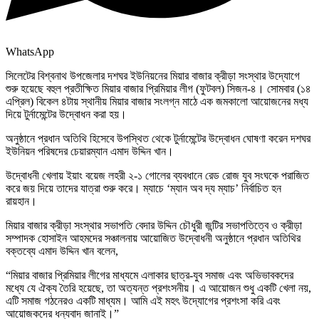
WhatsApp
সিলেটের বিশ্বনাথ উপজেলার দশঘর ইউনিয়নের মিয়ার বাজার ক্রীড়া সংস্থার উদ্যোগে
শুরু হয়েছে বহুল প্রতীক্ষিত মিয়ার বাজার প্রিমিয়ার লীগ (ফুটবল) সিজন-৪। সোমবার (১৪
এপ্রিল) বিকেল ৪টায় স্থানীয় মিয়ার বাজার সংলগ্ন মাঠে এক জমকালো আয়োজনের মধ্য
দিয়ে টুর্নামেন্টের উদ্বোধন করা হয়।
অনুষ্ঠানে প্রধান অতিথি হিসেবে উপস্থিত থেকে টুর্নামেন্টের উদ্বোধন ঘোষণা করেন দশঘর
ইউনিয়ন পরিষদের চেয়ারম্যান এমাদ উদ্দিন খান।
উদ্বোধনী খেলায় ইয়াং বয়েজ লহরী ২-১ গোলের ব্যবধানে রেড রোজ যুব সংঘকে পরাজিত
করে জয় দিয়ে তাদের যাত্রা শুরু করে। ম্যাচে ‘ম্যান অব দ্য ম্যাচ’ নির্বাচিত হন
রায়হান।
মিয়ার বাজার ক্রীড়া সংস্থার সভাপতি বেদার উদ্দিন চৌধুরী জন্টির সভাপতিত্বে ও ক্রীড়া
সম্পাদক হোসাইন আহমদের সঞ্চালনায় আয়োজিত উদ্বোধনী অনুষ্ঠানে প্রধান অতিথির
বক্তব্যে এমাদ উদ্দিন খান বলেন,
“মিয়ার বাজার প্রিমিয়ার লীগের মাধ্যমে এলাকার ছাত্র-যুব সমাজ এবং অভিভাবকদের
মধ্যে যে ঐক্য তৈরি হয়েছে, তা অত্যন্ত প্রশংসনীয়। এ আয়োজন শুধু একটি খেলা নয়,
এটি সমাজ গঠনেরও একটি মাধ্যম। আমি এই মহৎ উদ্যোগের প্রশংসা করি এবং
আয়োজকদের ধন্যবাদ জানাই।”