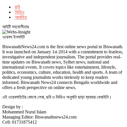
ছবি
ভিডিও
আর্কাইভ
আইটি সহযোগীতায়
ওয়েবস ইনসাইট
BiswanathNews24.com is the first online news portal in Biswanath.
It was launched on January 1st 2014 with a commitment to fearless,
investigative and independent journalism. The portal provides real-
time updates on Biswanath news, Sylhet news, national and
international events. It covers topics like entertainment, lifestyle,
politics, economics, culture, education, health and sports. A team of
dedicated young journalists works tirelessly to keep readers
informed. Biswanath News24 connects Bengalis worldwide and
offers a fresh perspective on online news.
এই ওয়েবসাইটের কোনো লেখা, ছবি ও ভিডিও অনুমতি ছাড়া ব্যবহার বেআইনি।
Design by :
Mohammed Nurul Islam
Managing Editor: Biswanathnews24.com
Cell: 01731875412