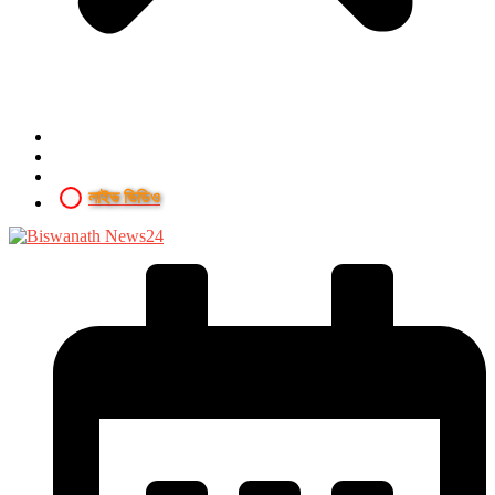
লাইভ ভিডিও