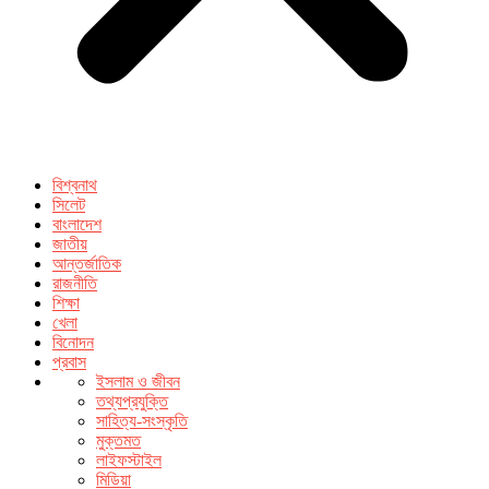
বিশ্বনাথ
সিলেট
বাংলাদেশ
জাতীয়
আন্তর্জাতিক
রাজনীতি
শিক্ষা
খেলা
বিনোদন
প্রবাস
ইসলাম ও জীবন
তথ্যপ্রযুক্তি
সাহিত্য-সংস্কৃতি
মুক্তমত
লাইফস্টাইল
মিডিয়া