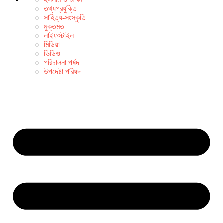
তথ্যপ্রযুক্তি
সাহিত্য-সংস্কৃতি
মুক্তমত
লাইফস্টাইল
মিডিয়া
ভিডিও
পরিচালনা পর্ষদ
উপদেষ্টা পরিষদ