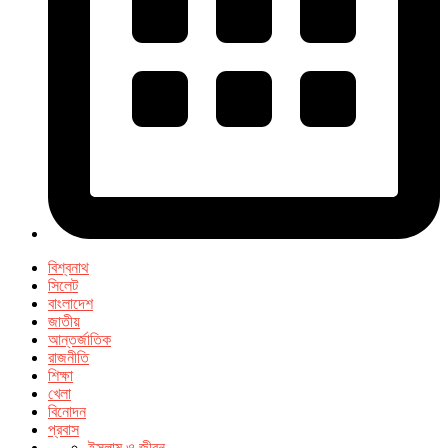
বিশ্বনাথ
সিলেট
বাংলাদেশ
জাতীয়
আন্তর্জাতিক
রাজনীতি
শিক্ষা
খেলা
বিনোদন
প্রবাস
ইসলাম ও জীবন