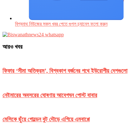
বিশ্বনাথ নিউজের সকল খবর পেতে গুগল চ‌্যানেল ফলো করুন
আরও খবর
ফিফার ‘সীমা অতিক্রম’, বিশ্বকাপ বর্জনের পথে ইউরোপীয় দেশগুলো
নেইমারের অবসরের ঘোষণায় আবেগঘন পোস্ট বাবার
মেসিকে ছুঁয়ে গোল্ডেন বুট দৌড়ে এগিয়ে এমবাপ্পে