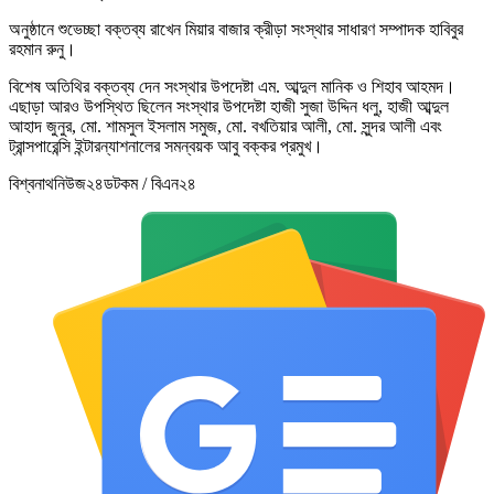
অনুষ্ঠানে শুভেচ্ছা বক্তব্য রাখেন মিয়ার বাজার ক্রীড়া সংস্থার সাধারণ সম্পাদক হাবিবুর
রহমান রুনু।
বিশেষ অতিথির বক্তব্য দেন সংস্থার উপদেষ্টা এম. আব্দুল মানিক ও শিহাব আহমদ।
এছাড়া আরও উপস্থিত ছিলেন সংস্থার উপদেষ্টা হাজী সুজা উদ্দিন ধলু, হাজী আব্দুল
আহাদ জুনুর, মো. শামসুল ইসলাম সমুজ, মো. বখতিয়ার আলী, মো. সুন্দর আলী এবং
ট্রান্সপারেন্সি ইন্টারন্যাশনালের সমন্বয়ক আবু বক্কর প্রমুখ।
বিশ্বনাথনিউজ২৪ডটকম / বিএন২৪