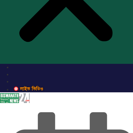
লাইভ ভিডিও