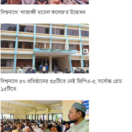
বিশ্বনাথে ‘খাজাঞ্চী মডেল কলেজ’র উদ্বোধন
বিশ্বনাথে ৫০ প্রতিষ্ঠানের ৩৫টিতে নেই জিপিএ-৫, সর্বোচ্চ গ্রেড
১৫টিতে