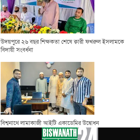
উদয়পুরে ২৬ বছর শিক্ষকতা শেষে ক্বারী ফখরুল ইসলামকে
বিদায়ী সংবর্ধনা
বিশ্বনাথে লামাকাজী আইটি একাডেমির উদ্বোধন