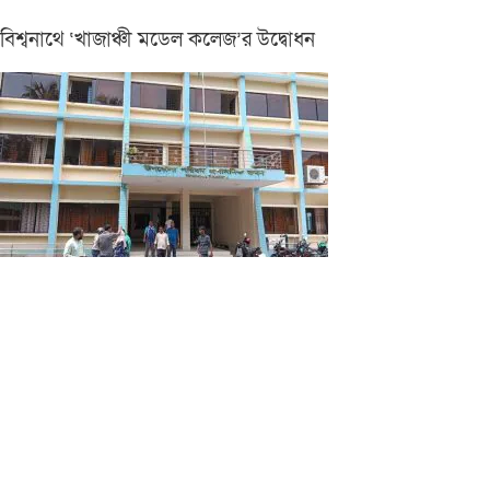
বিশ্বনাথে ‘খাজাঞ্চী মডেল কলেজ’র উদ্বোধন