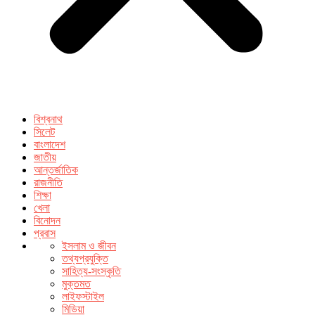
বিশ্বনাথ
সিলেট
বাংলাদেশ
জাতীয়
আন্তর্জাতিক
রাজনীতি
শিক্ষা
খেলা
বিনোদন
প্রবাস
ইসলাম ও জীবন
তথ্যপ্রযুক্তি
সাহিত্য-সংস্কৃতি
মুক্তমত
লাইফস্টাইল
মিডিয়া