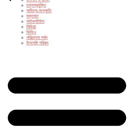
তথ্যপ্রযুক্তি
সাহিত্য-সংস্কৃতি
মুক্তমত
লাইফস্টাইল
মিডিয়া
ভিডিও
পরিচালনা পর্ষদ
উপদেষ্টা পরিষদ