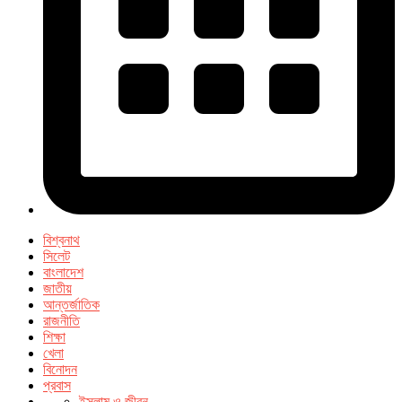
বিশ্বনাথ
সিলেট
বাংলাদেশ
জাতীয়
আন্তর্জাতিক
রাজনীতি
শিক্ষা
খেলা
বিনোদন
প্রবাস
ইসলাম ও জীবন