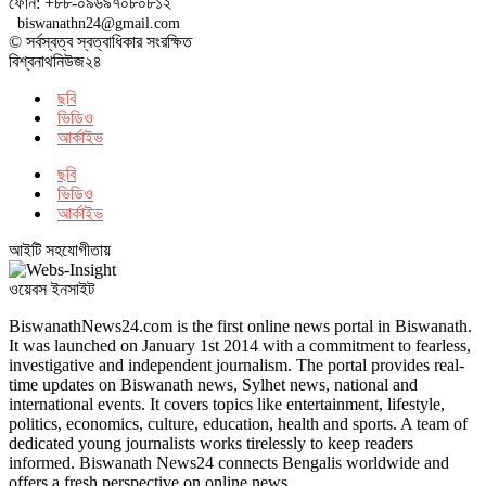
ফোন: +৮৮-০৯৬৯৭০৮০৮১২
biswanathn24@gmail.com
© সর্বস্বত্ব স্বত্বাধিকার সংরক্ষিত
বিশ্বনাথনিউজ২৪
ছবি
ভিডিও
আর্কাইভ
ছবি
ভিডিও
আর্কাইভ
আইটি সহযোগীতায়
ওয়েবস ইনসাইট
BiswanathNews24.com is the first online news portal in Biswanath.
It was launched on January 1st 2014 with a commitment to fearless,
investigative and independent journalism. The portal provides real-
time updates on Biswanath news, Sylhet news, national and
international events. It covers topics like entertainment, lifestyle,
politics, economics, culture, education, health and sports. A team of
dedicated young journalists works tirelessly to keep readers
informed. Biswanath News24 connects Bengalis worldwide and
offers a fresh perspective on online news.