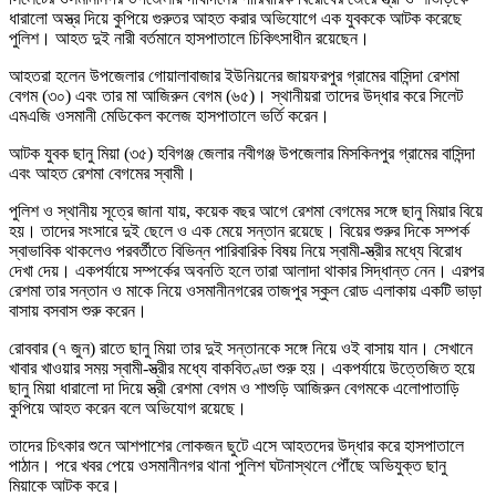
ধারালো অস্ত্র দিয়ে কুপিয়ে গুরুতর আহত করার অভিযোগে এক যুবককে আটক করেছে
পুলিশ। আহত দুই নারী বর্তমানে হাসপাতালে চিকিৎসাধীন রয়েছেন।
আহতরা হলেন উপজেলার গোয়ালাবাজার ইউনিয়নের জায়ফরপুর গ্রামের বাসিন্দা রেশমা
বেগম (৩০) এবং তার মা আজিরুন বেগম (৬৫)। স্থানীয়রা তাদের উদ্ধার করে সিলেট
এমএজি ওসমানী মেডিকেল কলেজ হাসপাতালে ভর্তি করেন।
আটক যুবক ছানু মিয়া (৩৫) হবিগঞ্জ জেলার নবীগঞ্জ উপজেলার মিসকিনপুর গ্রামের বাসিন্দা
এবং আহত রেশমা বেগমের স্বামী।
পুলিশ ও স্থানীয় সূত্রে জানা যায়, কয়েক বছর আগে রেশমা বেগমের সঙ্গে ছানু মিয়ার বিয়ে
হয়। তাদের সংসারে দুই ছেলে ও এক মেয়ে সন্তান রয়েছে। বিয়ের শুরুর দিকে সম্পর্ক
স্বাভাবিক থাকলেও পরবর্তীতে বিভিন্ন পারিবারিক বিষয় নিয়ে স্বামী-স্ত্রীর মধ্যে বিরোধ
দেখা দেয়। একপর্যায়ে সম্পর্কের অবনতি হলে তারা আলাদা থাকার সিদ্ধান্ত নেন। এরপর
রেশমা তার সন্তান ও মাকে নিয়ে ওসমানীনগরের তাজপুর স্কুল রোড এলাকায় একটি ভাড়া
বাসায় বসবাস শুরু করেন।
রোববার (৭ জুন) রাতে ছানু মিয়া তার দুই সন্তানকে সঙ্গে নিয়ে ওই বাসায় যান। সেখানে
খাবার খাওয়ার সময় স্বামী-স্ত্রীর মধ্যে বাকবিতণ্ডা শুরু হয়। একপর্যায়ে উত্তেজিত হয়ে
ছানু মিয়া ধারালো দা দিয়ে স্ত্রী রেশমা বেগম ও শাশুড়ি আজিরুন বেগমকে এলোপাতাড়ি
কুপিয়ে আহত করেন বলে অভিযোগ রয়েছে।
তাদের চিৎকার শুনে আশপাশের লোকজন ছুটে এসে আহতদের উদ্ধার করে হাসপাতালে
পাঠান। পরে খবর পেয়ে ওসমানীনগর থানা পুলিশ ঘটনাস্থলে পৌঁছে অভিযুক্ত ছানু
মিয়াকে আটক করে।