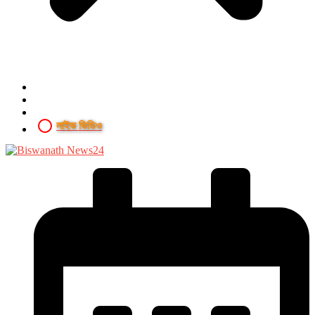
লাইভ ভিডিও