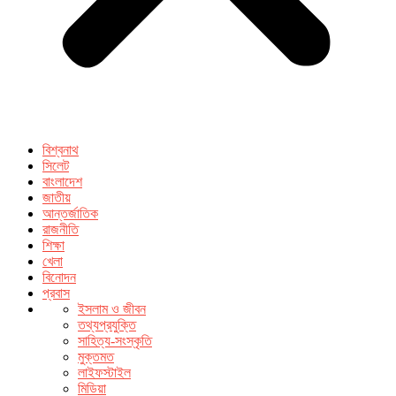
বিশ্বনাথ
সিলেট
বাংলাদেশ
জাতীয়
আন্তর্জাতিক
রাজনীতি
শিক্ষা
খেলা
বিনোদন
প্রবাস
ইসলাম ও জীবন
তথ্যপ্রযুক্তি
সাহিত্য-সংস্কৃতি
মুক্তমত
লাইফস্টাইল
মিডিয়া