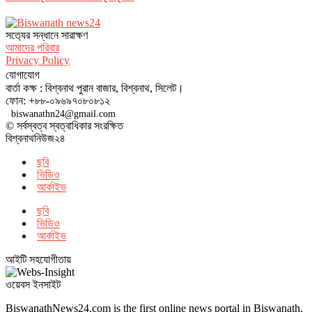
সত‌্যের সন্ধানে সারাক্ষণ
আমাদের পরিবার
Privacy Policy
যোগাযোগ
বার্তা কক্ষ : বিশ্বনাথ পুরান বাজার, বিশ্বনাথ, সিলেট।
ফোন: +৮৮-০৯৬৯৭০৮০৮১২
biswanathn24@gmail.com
© সর্বস্বত্ব স্বত্বাধিকার সংরক্ষিত
বিশ্বনাথনিউজ২৪
ছবি
ভিডিও
আর্কাইভ
ছবি
ভিডিও
আর্কাইভ
আইটি সহযোগীতায়
ওয়েবস ইনসাইট
BiswanathNews24.com is the first online news portal in Biswanath.