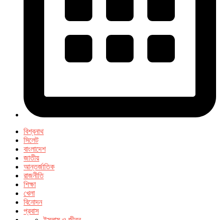
বিশ্বনাথ
সিলেট
বাংলাদেশ
জাতীয়
আন্তর্জাতিক
রাজনীতি
শিক্ষা
খেলা
বিনোদন
প্রবাস
ইসলাম ও জীবন