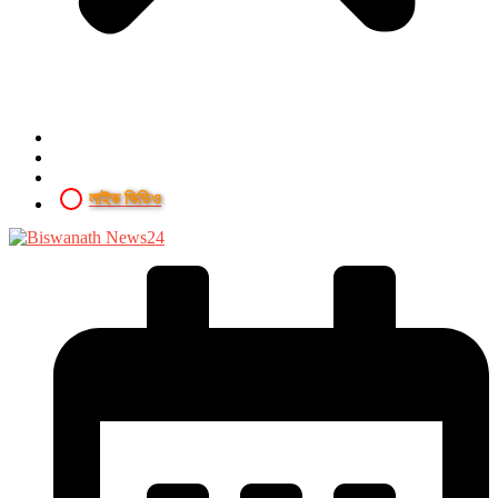
লাইভ ভিডিও