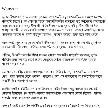
WhatsApp
জুলাই বিপ্লবে নেতৃত্ব দেওয়া ছাত্র-জনতার একটি নতুন রাজনৈতিক দল আত্মপ্রকাশের
প্রস্তুতি নিচ্ছে। দল ঘোষণার আগে অন্তর্বর্তীকালীন সরকারের দুই উপদেষ্টার পদত্যাগের
সম্ভাবনা রয়েছে। তথ্য উপদেষ্টা নাহিদ ইসলাম এবং যুব ও ক্রীড়া উপদেষ্টা আসিফ
মাহমুদ আগামী ১৫ ফেব্রুয়ারির মধ্যে পদত্যাগ করতে পারেন। এছাড়া আগামী জুন মাসে
সরকারের আরেক উপদেষ্টা মাহফুজ আলমও পদত্যাগ করতে পারেন বলে জানা গেছে।
নতুন দলটি প্রথমে আহ্বায়ক কমিটি গঠন করবে। যেখানে সদস্যসচিবের দায়িত্ব পালন
করবেন নাহিদ ইসলাম। বর্তমানে দলের গঠনতন্ত্র প্রণয়নের কাজ চলছে।
এদিকে, বিএনপি মহাসচিব মির্জা ফখরুল ইসলাম আলমগীর সম্প্রতি বলেছেন, ছাত্র
প্রতিনিধিদের সরকারে রেখে তাদের নেতৃত্বে কোনো রাজনৈতিক দল গঠিত হলে তা
গ্রহণযোগ্য হবে না।
এই প্রসঙ্গে নাহিদ ইসলাম গণমাধ্যমে জানান, তিনি যদি নতুন রাজনৈতিক দলে যোগ
দেন। তবে সরকার থেকে পদত্যাগ করবেন। তার এই বক্তব্যের পর রাজনৈতিক মহলে
বিষয়টি নিয়ে আলোচনা শুরু হয়।
জাতীয় নাগরিক কমিটির নেতারা জানিয়েছেন, নাহিদ ইসলাম আন্দোলনের শুরু থেকেই
নেতৃত্ব দিয়েছেন এবং জুলাই-আগস্ট অভ্যুত্থানের এক দফার ঘোষক ছিলেন। ছাত্র-
জনতার মধ্যে তার জনপ্রিয়তাও রয়েছে।
সম্প্রতি জাতীয় নাগরিক কমিটির এক বৈঠকে সদস্যদের বেশিরভাগই মত দিয়েছেন যে,