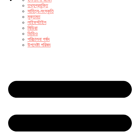
তথ্যপ্রযুক্তি
সাহিত্য-সংস্কৃতি
মুক্তমত
লাইফস্টাইল
মিডিয়া
ভিডিও
পরিচালনা পর্ষদ
উপদেষ্টা পরিষদ