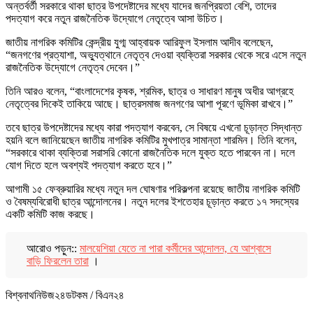
অন্তর্বর্তী সরকারে থাকা ছাত্র উপদেষ্টাদের মধ্যে যাদের জনপ্রিয়তা বেশি, তাদের
পদত্যাগ করে নতুন রাজনৈতিক উদ্যোগে নেতৃত্বে আসা উচিত।
জাতীয় নাগরিক কমিটির কেন্দ্রীয় যুগ্ম আহ্বায়ক আরিফুল ইসলাম আদীব বলেছেন,
“জনগণের প্রত্যাশা, অভ্যুত্থানে নেতৃত্ব দেওয়া ব্যক্তিরা সরকার থেকে সরে এসে নতুন
রাজনৈতিক উদ্যোগে নেতৃত্ব দেবেন।”
তিনি আরও বলেন, “বাংলাদেশের কৃষক, শ্রমিক, ছাত্র ও সাধারণ মানুষ অধীর আগ্রহে
নেতৃত্বের দিকেই তাকিয়ে আছে। ছাত্রসমাজ জনগণের আশা পূরণে ভূমিকা রাখবে।”
তবে ছাত্র উপদেষ্টাদের মধ্যে কারা পদত্যাগ করবেন, সে বিষয়ে এখনো চূড়ান্ত সিদ্ধান্ত
হয়নি বলে জানিয়েছেন জাতীয় নাগরিক কমিটির মুখপাত্র সামান্তা শারমিন। তিনি বলেন,
“সরকারে থাকা ব্যক্তিরা সরাসরি কোনো রাজনৈতিক দলে যুক্ত হতে পারবেন না। দলে
যোগ দিতে হলে অবশ্যই পদত্যাগ করতে হবে।”
আগামী ১৫ ফেব্রুয়ারির মধ্যে নতুন দল ঘোষণার পরিকল্পনা রয়েছে জাতীয় নাগরিক কমিটি
ও বৈষম্যবিরোধী ছাত্র আন্দোলনের। নতুন দলের ইশতেহার চূড়ান্ত করতে ১৭ সদস্যের
একটি কমিটি কাজ করছে।
আরোও পড়ুন::
মালয়েশিয়া যেতে না পারা কর্মীদের আন্দোলন, যে আশ্বাসে
বাড়ি ফিরলেন তারা
।
বিশ্বনাথনিউজ২৪ডটকম / বিএন২৪