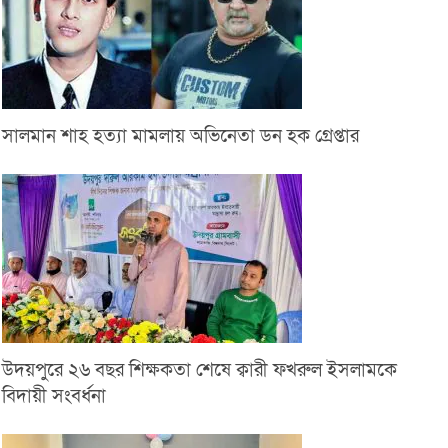
সালমান শাহ হত্যা মামলায় অভিনেতা ডন হক গ্রেপ্তার
উদয়পুরে ২৬ বছর শিক্ষকতা শেষে ক্বারী ফখরুল ইসলামকে
বিদায়ী সংবর্ধনা