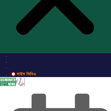
লাইভ ভিডিও