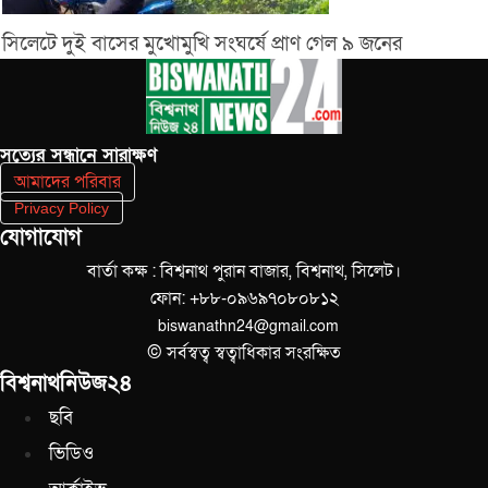
সিলেটে দুই বাসের মুখোমুখি সংঘর্ষে প্রাণ গেল ৯ জনের
সত‌্যের সন্ধানে সারাক্ষণ
আমাদের পরিবার
Privacy Policy
যোগাযোগ
বার্তা কক্ষ : বিশ্বনাথ পুরান বাজার, বিশ্বনাথ, সিলেট।
ফোন: +৮৮-০৯৬৯৭০৮০৮১২
biswanathn24@gmail.com
© সর্বস্বত্ব স্বত্বাধিকার সংরক্ষিত
বিশ্বনাথনিউজ২৪
ছবি
ভিডিও