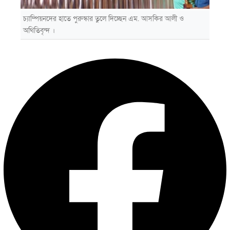
চ্যাম্পিয়নদের হাতে পুরুস্কার তুলে দিচ্ছেন এম. আসকির আলী ও
অথিতিবৃন্দ ।