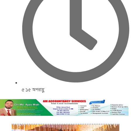
৫:১৫ অপরাহ্ণ