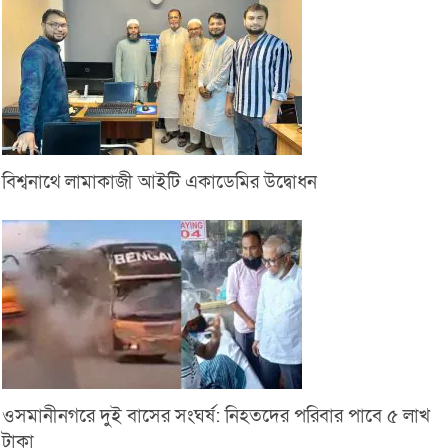
বিশ্বনাথে লামাকাজী আইটি একাডেমির উদ্বোধন
ওসমানীনগরে দুই বাসের সংঘর্ষ: নিহতদের পরিবার পাবে ৫ লাখ
টাকা