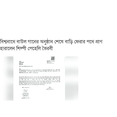
বিশ্বনাথে বাউল গানের অনুষ্ঠান শেষে বাড়ি ফেরার পথে প্রাণ
হারালেন শিল্পী পেহেলি ভৈরবী