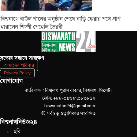
বিশ্বনাথে বাউল গানের অনুষ্ঠান শেষে বাড়ি ফেরার পথে প্রাণ
হারালেন শিল্পী পেহেলি ভৈরবী
সত‌্যের সন্ধানে সারাক্ষণ
আমাদের পরিবার
Privacy Policy
যোগাযোগ
বার্তা কক্ষ : বিশ্বনাথ পুরান বাজার, বিশ্বনাথ, সিলেট।
ফোন: +৮৮-০৯৬৯৭০৮০৮১২
biswanathn24@gmail.com
© সর্বস্বত্ব স্বত্বাধিকার সংরক্ষিত
বিশ্বনাথনিউজ২৪
ছবি