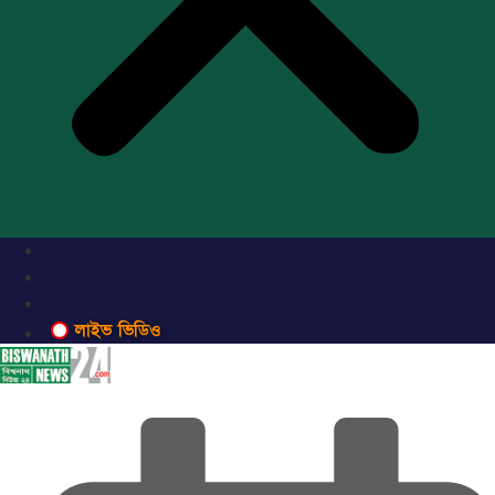
লাইভ ভিডিও