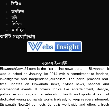
ভিডিও
আর্কাইভ
ছবি
ভিডিও
আর্কাইভ
আইটি সহযোগীতায়
ওয়েবস ইনসাইট
BiswanathNews24.com is the first online news portal in Biswanath. It
was launched on January 1st 2014 with a commitment to fearless,
investigative and independent journalism. The portal provides real-
time updates on Biswanath news, Sylhet news, national and
international events. It covers topics like entertainment, lifestyle,
politics, economics, culture, education, health and sports. A team of
dedicated young journalists works tirelessly to keep readers informed.
Biswanath News24 connects Bengalis worldwide and offers a fresh