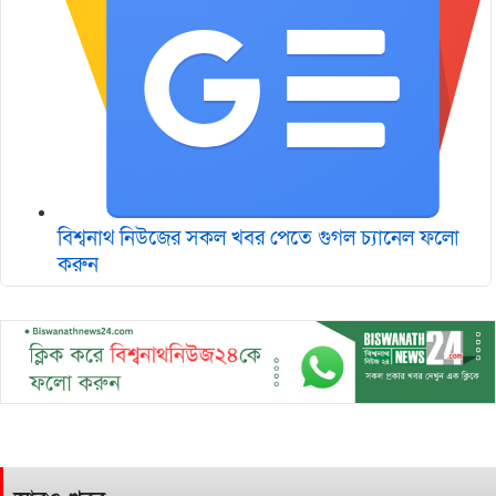
বিশ্বনাথ নিউজের সকল খবর পেতে গুগল চ‌্যানেল ফলো
করুন