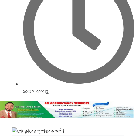
১০:১৫ অপরাহ্ণ