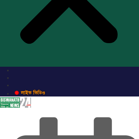
লাইভ ভিডিও