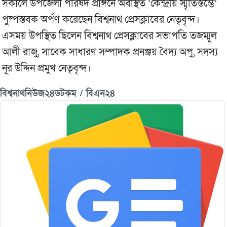
সকালে উপজেলা পরিষদ প্রাঙ্গনে অবস্থিত ‘কেন্দ্রীয় স্মৃতিস্তম্ভে’
পুষ্পস্তবক অর্পণ করেছেন বিশ্বনাথ প্রেসক্লাবের নেতৃবৃন্দ।
এসময় উপস্থিত ছিলেন বিশ্বনাথ প্রেসক্লাবের সভাপতি তজম্মুল
আলী রাজু, সাবেক সাধারণ সম্পাদক প্রনঞ্জয় বৈদ্য অপু, সদস্য
নূর উদ্দিন প্রমুখ নেতৃবৃন্দ।
বিশ্বনাথনিউজ২৪ডটকম / বিএন২৪