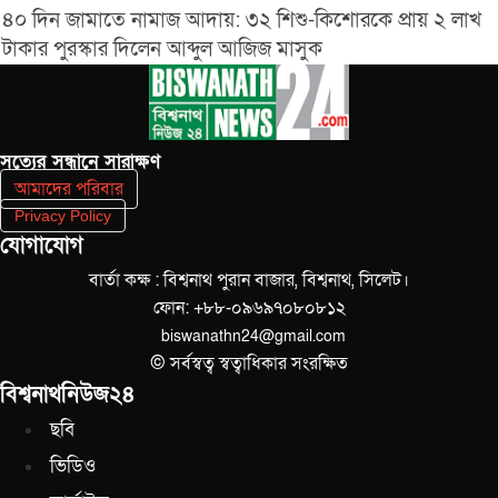
৪০ দিন জামাতে নামাজ আদায়: ৩২ শিশু-কিশোরকে প্রায় ২ লাখ
টাকার পুরস্কার দিলেন আব্দুল আজিজ মাসুক
সত‌্যের সন্ধানে সারাক্ষণ
আমাদের পরিবার
Privacy Policy
যোগাযোগ
বার্তা কক্ষ : বিশ্বনাথ পুরান বাজার, বিশ্বনাথ, সিলেট।
ফোন: +৮৮-০৯৬৯৭০৮০৮১২
biswanathn24@gmail.com
© সর্বস্বত্ব স্বত্বাধিকার সংরক্ষিত
বিশ্বনাথনিউজ২৪
ছবি
ভিডিও