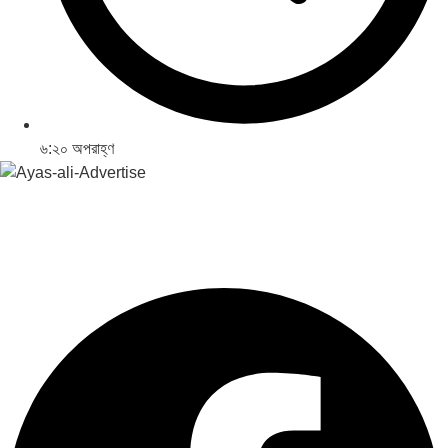
৬:২০ অপরাহ্ণ