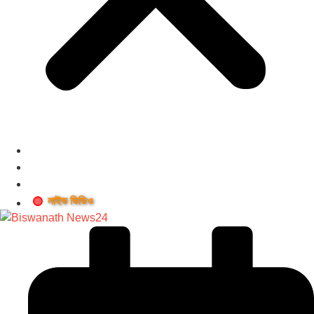
লাইভ ভিডিও