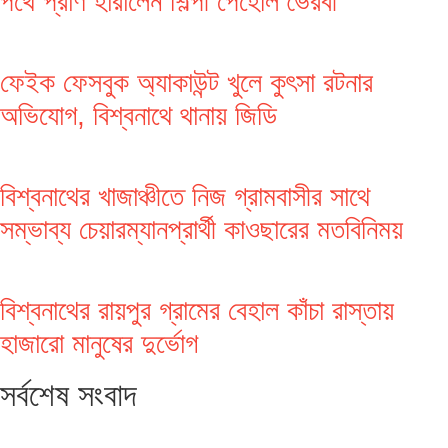
পথে প্রাণ হারালেন শিল্পী পেহেলি ভৈরবী
ফেইক ফেসবুক অ্যাকাউন্ট খুলে কুৎসা রটনার
অভিযোগ, বিশ্বনাথে থানায় জিডি
বিশ্বনাথের খাজাঞ্চীতে নিজ গ্রামবাসীর সাথে
সম্ভাব্য চেয়ারম্যানপ্রার্থী কাওছারের মতবিনিময়
বিশ্বনাথের রায়পুর গ্রামের বেহাল কাঁচা রাস্তায়
হাজারো মানুষের দুর্ভোগ
সর্বশেষ সংবাদ