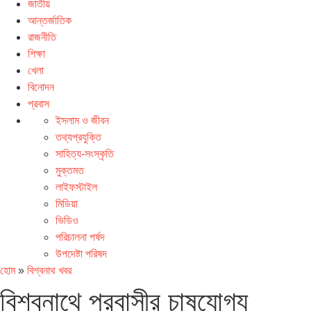
জাতীয়
আন্তর্জাতিক
রাজনীতি
শিক্ষা
খেলা
বিনোদন
প্রবাস
ইসলাম ও জীবন
তথ্যপ্রযুক্তি
সাহিত্য-সংস্কৃতি
মুক্তমত
লাইফস্টাইল
মিডিয়া
ভিডিও
পরিচালনা পর্ষদ
উপদেষ্টা পরিষদ
হোম
»
বিশ্বনাথ খবর
বিশ্বনাথে প্রবাসীর চাষযোগ্য