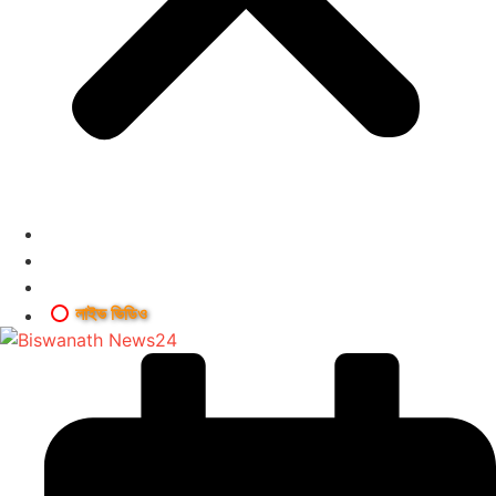
লাইভ ভিডিও