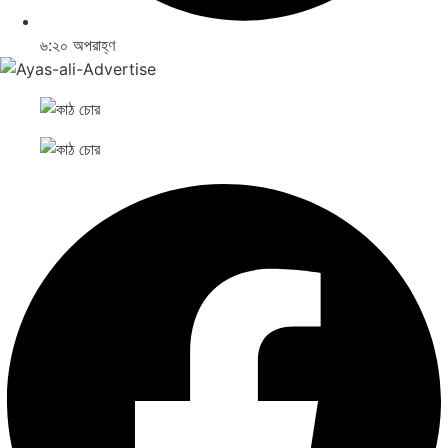
৬:২০ অপরাহ্ণ