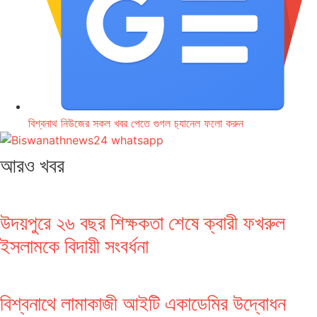
বিশ্বনাথ নিউজের সকল খবর পেতে গুগল চ‌্যানেল ফলো করুন
আরও খবর
উদয়পুরে ২৬ বছর শিক্ষকতা শেষে ক্বারী ফখরুল
ইসলামকে বিদায়ী সংবর্ধনা
বিশ্বনাথে লামাকাজী আইটি একাডেমির উদ্বোধন