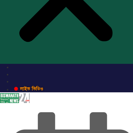
লাইভ ভিডিও