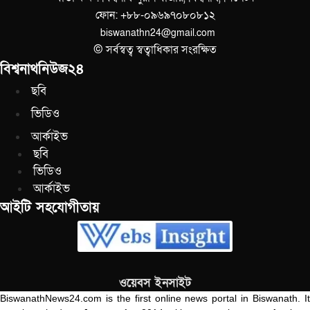
ফোন: +৮৮-০৯৬৯৭০৮০৮১২
biswanathn24@gmail.com
© সর্বস্বত্ব স্বত্বাধিকার সংরক্ষিত
বিশ্বনাথনিউজ২৪
ছবি
ভিডিও
আর্কাইভ
ছবি
ভিডিও
আর্কাইভ
আইটি সহযোগীতায়
ওয়েবস ইনসাইট
BiswanathNews24.com is the first online news portal in Biswanath. It