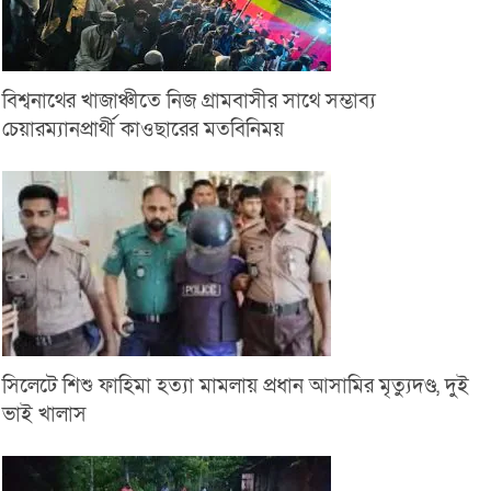
বিশ্বনাথের খাজাঞ্চীতে নিজ গ্রামবাসীর সাথে সম্ভাব্য
চেয়ারম্যানপ্রার্থী কাওছারের মতবিনিময়
সিলেটে শিশু ফাহিমা হত্যা মামলায় প্রধান আসামির মৃত্যুদণ্ড, দুই
ভাই খালাস