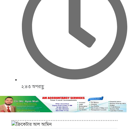
২:৪৩ অপরাহ্ণ