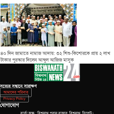
৪০ দিন জামাতে নামাজ আদায়: ৩২ শিশু-কিশোরকে প্রায় ২ লাখ
টাকার পুরস্কার দিলেন আব্দুল আজিজ মাসুক
সত‌্যের সন্ধানে সারাক্ষণ
আমাদের পরিবার
Privacy Policy
যোগাযোগ
বার্তা কক্ষ : বিশ্বনাথ পুরান বাজার, বিশ্বনাথ, সিলেট।