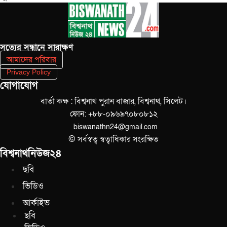
সত‌্যের সন্ধানে সারাক্ষণ
আমাদের পরিবার
Privacy Policy
যোগাযোগ
বার্তা কক্ষ : বিশ্বনাথ পুরান বাজার, বিশ্বনাথ, সিলেট।
ফোন: +৮৮-০৯৬৯৭০৮০৮১২
biswanathn24@gmail.com
© সর্বস্বত্ব স্বত্বাধিকার সংরক্ষিত
বিশ্বনাথনিউজ২৪
ছবি
ভিডিও
আর্কাইভ
ছবি