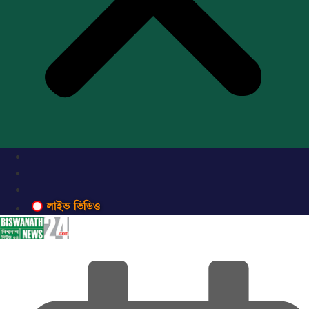
লাইভ ভিডিও