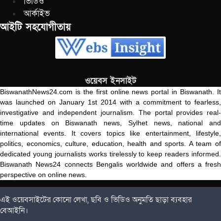
ভিডিও
আর্কাইভ
আইটি সহযোগীতায়
ওয়েবস ইনসাইট
BiswanathNews24.com is the first online news portal in Biswanath. It
was launched on January 1st 2014 with a commitment to fearless,
investigative and independent journalism. The portal provides real-
time updates on Biswanath news, Sylhet news, national and
international events. It covers topics like entertainment, lifestyle,
politics, economics, culture, education, health and sports. A team of
dedicated young journalists works tirelessly to keep readers informed.
Biswanath News24 connects Bengalis worldwide and offers a fresh
perspective on online news.
এই ওয়েবসাইটের কোনো লেখা, ছবি ও ভিডিও অনুমতি ছাড়া ব্যবহার
বেআইনি।