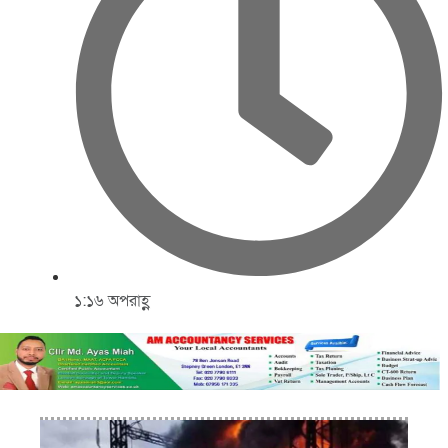
১:১৬ অপরাহ্ণ