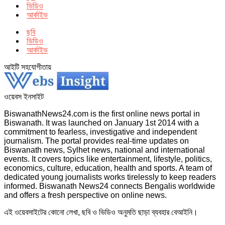
ভিডিও
আর্কাইভ
ছবি
ভিডিও
আর্কাইভ
আইটি সহযোগীতায়
ওয়েবস ইনসাইট
BiswanathNews24.com is the first online news portal in
Biswanath. It was launched on January 1st 2014 with a
commitment to fearless, investigative and independent
journalism. The portal provides real-time updates on
Biswanath news, Sylhet news, national and international
events. It covers topics like entertainment, lifestyle, politics,
economics, culture, education, health and sports. A team of
dedicated young journalists works tirelessly to keep readers
informed. Biswanath News24 connects Bengalis worldwide
and offers a fresh perspective on online news.
এই ওয়েবসাইটের কোনো লেখা, ছবি ও ভিডিও অনুমতি ছাড়া ব্যবহার বেআইনি।