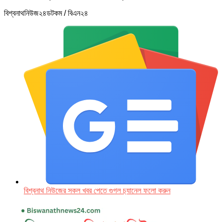
বিশ্বনাথনিউজ২৪ডটকম / বিএন২৪
বিশ্বনাথ নিউজের সকল খবর পেতে গুগল চ‌্যানেল ফলো করুন