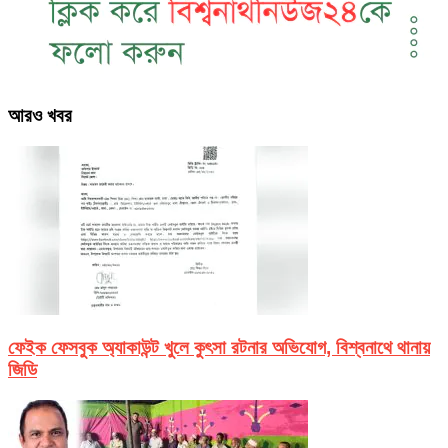
আরও খবর
ফেইক ফেসবুক অ্যাকাউন্ট খুলে কুৎসা রটনার অভিযোগ, বিশ্বনাথে থানায়
জিডি