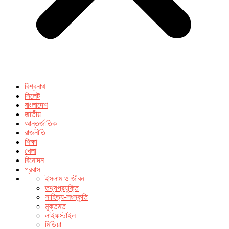
বিশ্বনাথ
সিলেট
বাংলাদেশ
জাতীয়
আন্তর্জাতিক
রাজনীতি
শিক্ষা
খেলা
বিনোদন
প্রবাস
ইসলাম ও জীবন
তথ্যপ্রযুক্তি
সাহিত্য-সংস্কৃতি
মুক্তমত
লাইফস্টাইল
মিডিয়া