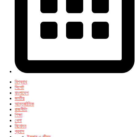
বিশ্বনাথ
সিলেট
বাংলাদেশ
জাতীয়
আন্তর্জাতিক
রাজনীতি
শিক্ষা
খেলা
বিনোদন
প্রবাস
ইসলাম ও জীবন