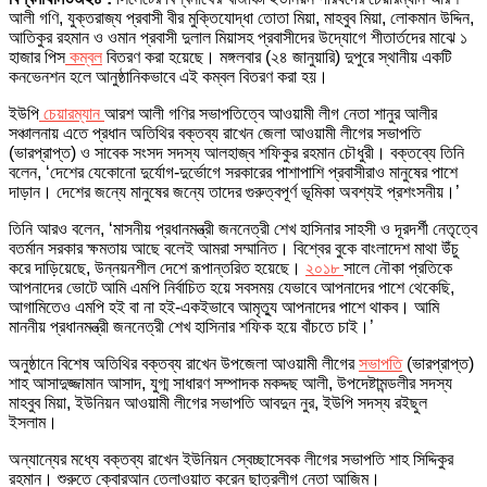
আলী গণি, যুক্তরাজ্য প্রবাসী বীর মুক্তিযোদ্ধা তোতা মিয়া, মাহবুব মিয়া, লোকমান উদ্দিন,
আতিকুর রহমান ও ওমান প্রবাসী দুলাল মিয়াসহ প্রবাসীদের উদ্যোগে শীতার্তদের মাঝে ১
হাজার পিস
কম্বল
বিতরণ করা হয়েছে। মঙ্গলবার (২৪ জানুয়ারি) দুপুরে স্থানীয় একটি
কনভেনশন হলে আনুষ্ঠানিকভাবে এই কম্বল বিতরণ করা হয়।
ইউপি
চেয়ারম্যান
আরশ আলী গণির সভাপতিত্বে আওয়ামী লীগ নেতা শানুর আলীর
সঞ্চালনায় এতে প্রধান অতিথির বক্তব্য রাখেন জেলা আওয়ামী লীগের সভাপতি
(ভারপ্রাপ্ত) ও সাবেক সংসদ সদস্য আলহাজ্ব শফিকুর রহমান চৌধুরী। বক্তব্যে তিনি
বলেন, ‘দেশের যেকোনো দুর্যোগ-দুর্ভোগে সরকারের পাশাপাশি প্রবাসীরাও মানুষের পাশে
দাড়ান। দেশের জন্যে মানুষের জন্যে তাদের গুরুত্বপূর্ণ ভূমিকা অবশ্যই প্রশংসনীয়।’
তিনি আরও বলেন, ‘মাসনীয় প্রধানমন্ত্রী জননেত্রী শেখ হাসিনার সাহসী ও দূরদর্শী নেতৃত্বে
বতর্মান সরকার ক্ষমতায় আছে বলেই আমরা সম্মানিত। বিশ্বের বুকে বাংলাদেশ মাথা উঁচু
করে দাড়িয়েছে, উন্নয়নশীল দেশে রূপান্তরিত হয়েছে।
২০১৮
সালে নৌকা প্রতিকে
আপনাদের ভোটে আমি এমপি নির্বাচিত হয়ে সবসময় যেভাবে আপনাদের পাশে থেকেছি,
আগামিতেও এমপি হই বা না হই-একইভাবে আমৃত্যু আপনাদের পাশে থাকব। আমি
মাননীয় প্রধানমন্ত্রী জননেত্রী শেখ হাসিনার শফিক হয়ে বাঁচতে চাই।’
অনুষ্ঠানে বিশেষ অতিথির বক্তব্য রাখেন উপজেলা আওয়ামী লীগের
সভাপতি
(ভারপ্রাপ্ত)
শাহ আসাদুজ্জামান আসাদ, যুগ্ম সাধারণ সম্পাদক মকদ্দছ আলী, উপদেষ্টামন্ডলীর সদস্য
মাহবুব মিয়া, ইউনিয়ন আওয়ামী লীগের সভাপতি আবদুন নুর, ইউপি সদস্য রইছুল
ইসলাম।
অন্যান্যের মধ্যে বক্তব্য রাখেন ইউনিয়ন স্বেচ্ছাসেবক লীগের সভাপতি শাহ সিদ্দিকুর
রহমান। শুরুতে ক্বোরআন তেলাওয়াত করেন ছাত্রলীগ নেতা আজিম।