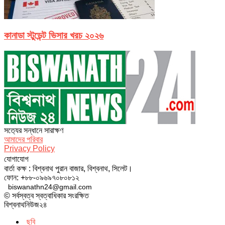
কানাডা স্টুডেন্ট ভিসার খরচ ২০২৬
সত‌্যের সন্ধানে সারাক্ষণ
আমাদের পরিবার
Privacy Policy
যোগাযোগ
বার্তা কক্ষ : বিশ্বনাথ পুরান বাজার, বিশ্বনাথ, সিলেট।
ফোন: +৮৮-০৯৬৯৭০৮০৮১২
biswanathn24@gmail.com
© সর্বস্বত্ব স্বত্বাধিকার সংরক্ষিত
বিশ্বনাথনিউজ২৪
ছবি