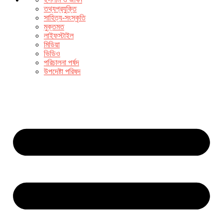
তথ্যপ্রযুক্তি
সাহিত্য-সংস্কৃতি
মুক্তমত
লাইফস্টাইল
মিডিয়া
ভিডিও
পরিচালনা পর্ষদ
উপদেষ্টা পরিষদ