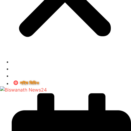
লাইভ ভিডিও