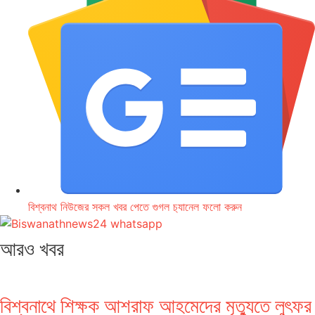
বিশ্বনাথ নিউজের সকল খবর পেতে গুগল চ‌্যানেল ফলো করুন
আরও খবর
বিশ্বনাথে শিক্ষক আশরাফ আহমেদের মৃত্যুতে লুৎফর