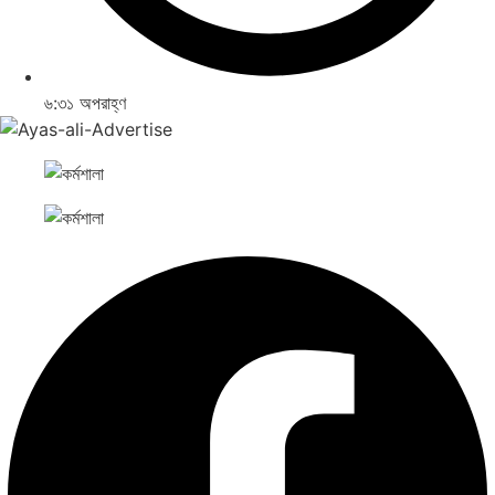
৬:৩১ অপরাহ্ণ