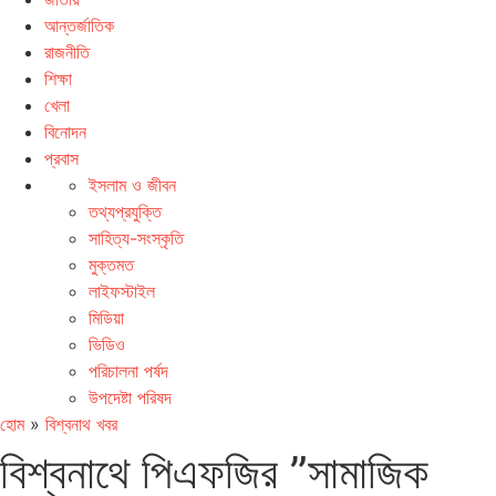
আন্তর্জাতিক
রাজনীতি
শিক্ষা
খেলা
বিনোদন
প্রবাস
ইসলাম ও জীবন
তথ্যপ্রযুক্তি
সাহিত্য-সংস্কৃতি
মুক্তমত
লাইফস্টাইল
মিডিয়া
ভিডিও
পরিচালনা পর্ষদ
উপদেষ্টা পরিষদ
হোম
»
বিশ্বনাথ খবর
বিশ্বনাথে পিএফজির ”সামাজিক