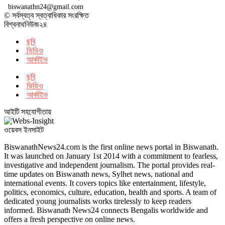
biswanathn24@gmail.com
© সর্বস্বত্ব স্বত্বাধিকার সংরক্ষিত
বিশ্বনাথনিউজ২৪
ছবি
ভিডিও
আর্কাইভ
ছবি
ভিডিও
আর্কাইভ
আইটি সহযোগীতায়
ওয়েবস ইনসাইট
BiswanathNews24.com is the first online news portal in Biswanath.
It was launched on January 1st 2014 with a commitment to fearless,
investigative and independent journalism. The portal provides real-
time updates on Biswanath news, Sylhet news, national and
international events. It covers topics like entertainment, lifestyle,
politics, economics, culture, education, health and sports. A team of
dedicated young journalists works tirelessly to keep readers
informed. Biswanath News24 connects Bengalis worldwide and
offers a fresh perspective on online news.