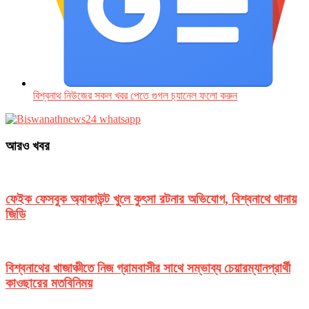
বিশ্বনাথ নিউজের সকল খবর পেতে গুগল চ‌্যানেল ফলো করুন
আরও খবর
ফেইক ফেসবুক অ্যাকাউন্ট খুলে কুৎসা রটনার অভিযোগ, বিশ্বনাথে থানায়
জিডি
বিশ্বনাথের খাজাঞ্চীতে নিজ গ্রামবাসীর সাথে সম্ভাব্য চেয়ারম্যানপ্রার্থী
কাওছারের মতবিনিময়