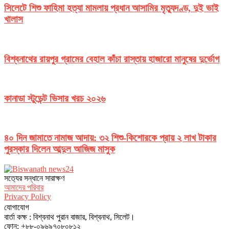
সিলেটে শিশু ফাহিমা হত্যা মামলায় প্রধান আসামির মৃত্যুদণ্ড, দুই ভাই
খালাস
বিশ্বনাথের রায়পুর গ্রামের বেহাল কাঁচা রাস্তায় হাজারো মানুষের দুর্ভোগ
কানাডা স্টুডেন্ট ভিসার খরচ ২০২৬
৪০ দিন জামাতে নামাজ আদায়: ৩২ শিশু-কিশোরকে প্রায় ২ লাখ টাকার
পুরস্কার দিলেন আব্দুল আজিজ মাসুক
সত‌্যের সন্ধানে সারাক্ষণ
আমাদের পরিবার
Privacy Policy
যোগাযোগ
বার্তা কক্ষ : বিশ্বনাথ পুরান বাজার, বিশ্বনাথ, সিলেট।
ফোন: +৮৮-০৯৬৯৭০৮০৮১২