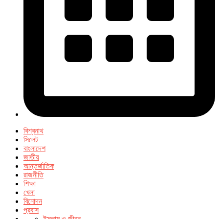
বিশ্বনাথ
সিলেট
বাংলাদেশ
জাতীয়
আন্তর্জাতিক
রাজনীতি
শিক্ষা
খেলা
বিনোদন
প্রবাস
ইসলাম ও জীবন