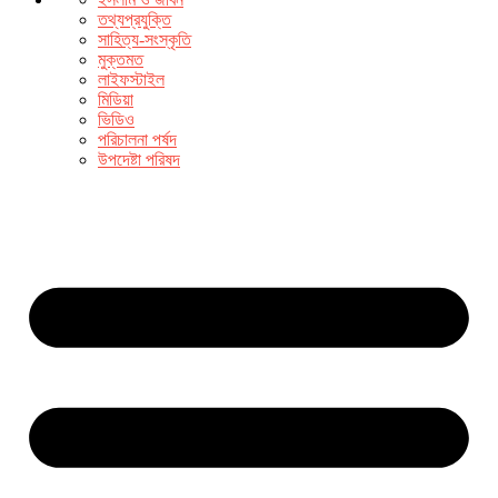
তথ্যপ্রযুক্তি
সাহিত্য-সংস্কৃতি
মুক্তমত
লাইফস্টাইল
মিডিয়া
ভিডিও
পরিচালনা পর্ষদ
উপদেষ্টা পরিষদ