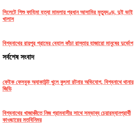
সিলেটে শিশু ফাহিমা হত্যা মামলায় প্রধান আসামির মৃত্যুদণ্ড, দুই ভাই
খালাস
বিশ্বনাথের রায়পুর গ্রামের বেহাল কাঁচা রাস্তায় হাজারো মানুষের দুর্ভোগ
সর্বশেষ সংবাদ
ফেইক ফেসবুক অ্যাকাউন্ট খুলে কুৎসা রটনার অভিযোগ, বিশ্বনাথে থানায়
জিডি
বিশ্বনাথের খাজাঞ্চীতে নিজ গ্রামবাসীর সাথে সম্ভাব্য চেয়ারম্যানপ্রার্থী
কাওছারের মতবিনিময়