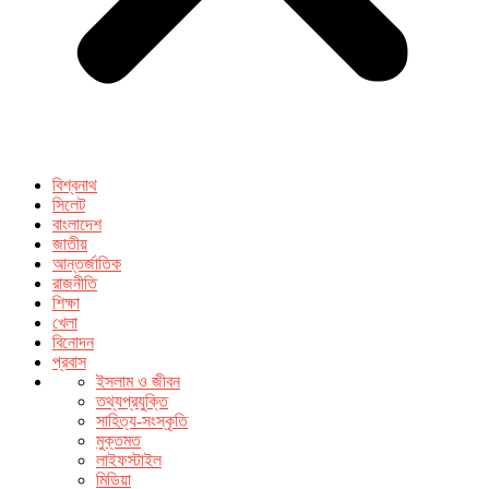
বিশ্বনাথ
সিলেট
বাংলাদেশ
জাতীয়
আন্তর্জাতিক
রাজনীতি
শিক্ষা
খেলা
বিনোদন
প্রবাস
ইসলাম ও জীবন
তথ্যপ্রযুক্তি
সাহিত্য-সংস্কৃতি
মুক্তমত
লাইফস্টাইল
মিডিয়া