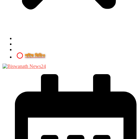
লাইভ ভিডিও