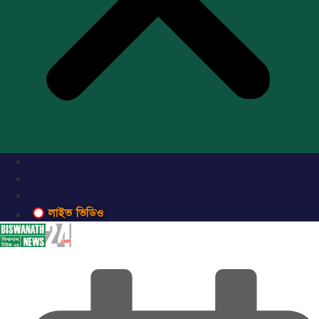
লাইভ ভিডিও