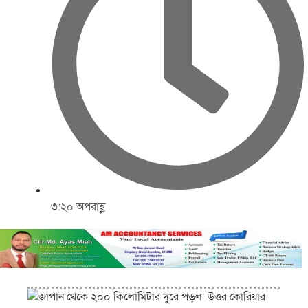
৩:২০ অপরাহ্ণ