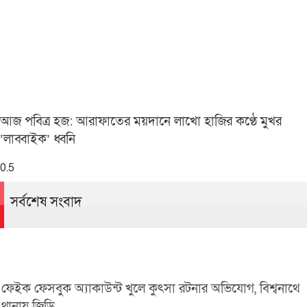
আজ পবিত্র হজ: আরাফাতের ময়দানে লাখো হাজির কণ্ঠে মুখর
‘লাব্বাইক’ ধ্বনি
সর্বশেষ সংবাদ
ফেইক ফেসবুক অ্যাকাউন্ট খুলে কুৎসা রটনার অভিযোগ, বিশ্বনাথে
থানায় জিডি