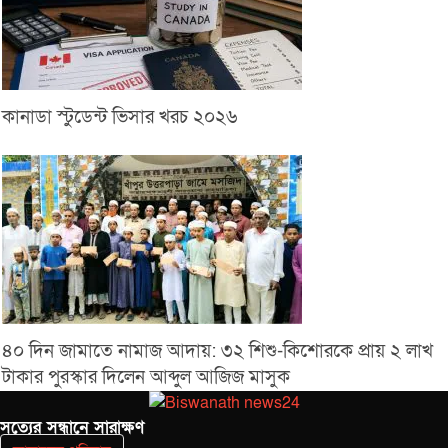
কানাডা স্টুডেন্ট ভিসার খরচ ২০২৬
৪০ দিন জামাতে নামাজ আদায়: ৩২ শিশু-কিশোরকে প্রায় ২ লাখ
টাকার পুরস্কার দিলেন আব্দুল আজিজ মাসুক
সত‌্যের সন্ধানে সারাক্ষণ