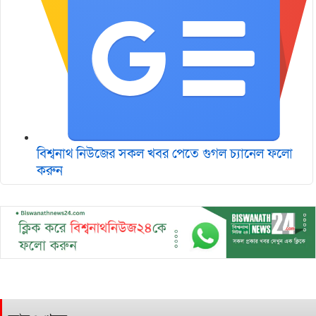
বিশ্বনাথ নিউজের সকল খবর পেতে গুগল চ‌্যানেল ফলো
করুন