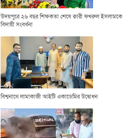
উদয়পুরে ২৬ বছর শিক্ষকতা শেষে ক্বারী ফখরুল ইসলামকে
বিদায়ী সংবর্ধনা
বিশ্বনাথে লামাকাজী আইটি একাডেমির উদ্বোধন