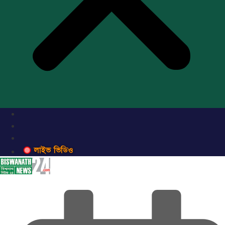
লাইভ ভিডিও