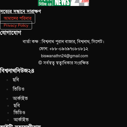
সত‌্যের সন্ধানে সারাক্ষণ
আমাদের পরিবার
Privacy Policy
যোগাযোগ
বার্তা কক্ষ : বিশ্বনাথ পুরান বাজার, বিশ্বনাথ, সিলেট।
ফোন: +৮৮-০৯৬৯৭০৮০৮১২
biswanathn24@gmail.com
© সর্বস্বত্ব স্বত্বাধিকার সংরক্ষিত
বিশ্বনাথনিউজ২৪
ছবি
ভিডিও
আর্কাইভ
ছবি
ভিডিও
আর্কাইভ