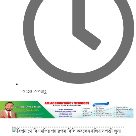
৫:৩৫ অপরাহ্ণ