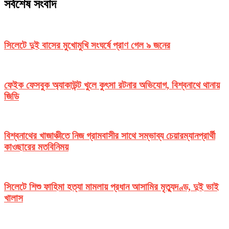
সর্বশেষ সংবাদ
সিলেটে দুই বাসের মুখোমুখি সংঘর্ষে প্রাণ গেল ৯ জনের
ফেইক ফেসবুক অ্যাকাউন্ট খুলে কুৎসা রটনার অভিযোগ, বিশ্বনাথে থানায়
জিডি
বিশ্বনাথের খাজাঞ্চীতে নিজ গ্রামবাসীর সাথে সম্ভাব্য চেয়ারম্যানপ্রার্থী
কাওছারের মতবিনিময়
সিলেটে শিশু ফাহিমা হত্যা মামলায় প্রধান আসামির মৃত্যুদণ্ড, দুই ভাই
খালাস