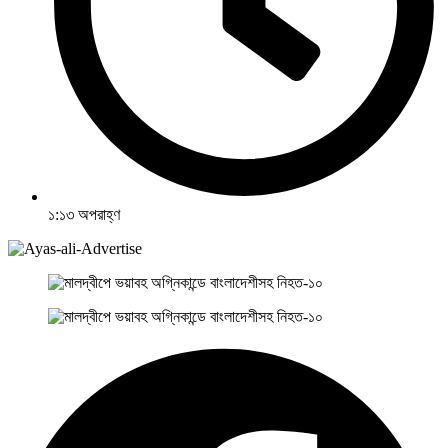
১:১৩ অপরাহ্ণ