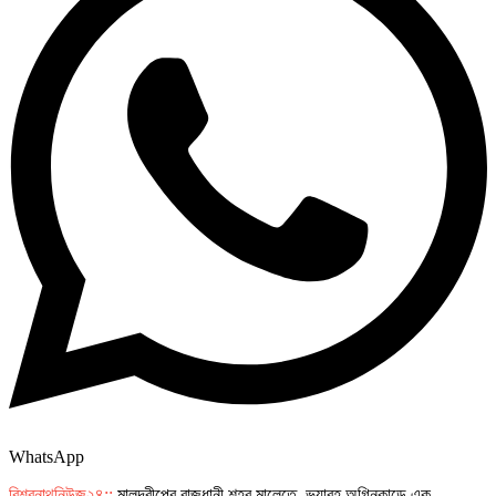
WhatsApp
বিশ্বনাথনিউজ২৪::
মালদ্বীপের রাজধানী শহর মালেতে ভয়াবহ অগ্নিকান্ডে এক