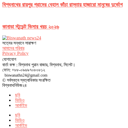
বিশ্বনাথের রায়পুর গ্রামের বেহাল কাঁচা রাস্তায় হাজারো মানুষের দুর্ভোগ
কানাডা স্টুডেন্ট ভিসার খরচ ২০২৬
সত‌্যের সন্ধানে সারাক্ষণ
আমাদের পরিবার
Privacy Policy
যোগাযোগ
বার্তা কক্ষ : বিশ্বনাথ পুরান বাজার, বিশ্বনাথ, সিলেট।
ফোন: +৮৮-০৯৬৯৭০৮০৮১২
biswanathn24@gmail.com
© সর্বস্বত্ব স্বত্বাধিকার সংরক্ষিত
বিশ্বনাথনিউজ২৪
ছবি
ভিডিও
আর্কাইভ
ছবি
ভিডিও
আর্কাইভ