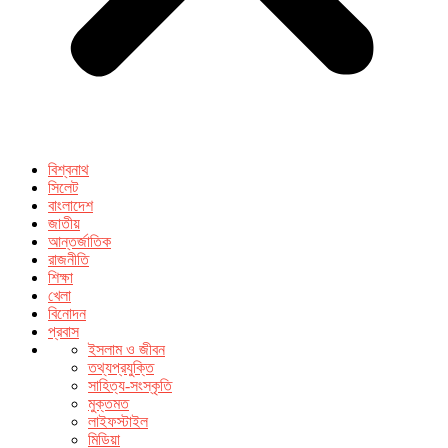
বিশ্বনাথ
সিলেট
বাংলাদেশ
জাতীয়
আন্তর্জাতিক
রাজনীতি
শিক্ষা
খেলা
বিনোদন
প্রবাস
ইসলাম ও জীবন
তথ্যপ্রযুক্তি
সাহিত্য-সংস্কৃতি
মুক্তমত
লাইফস্টাইল
মিডিয়া