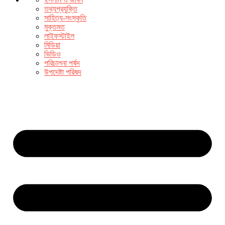
তথ্যপ্রযুক্তি
সাহিত্য-সংস্কৃতি
মুক্তমত
লাইফস্টাইল
মিডিয়া
ভিডিও
পরিচালনা পর্ষদ
উপদেষ্টা পরিষদ