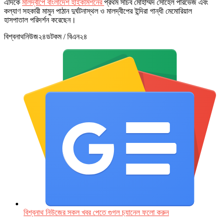
এদিকে
মালদ্বীপে বাংলাদেশ হাইকমিশনের
প্রথম সচিব মোহাম্মদ সোহেল পারভেজ এবং
কল্যাণ সহকারী মামুন পাঠান দুর্ঘটনাস্থল ও মালদ্বীপের ইন্দিরা গান্ধী মেমোরিয়াল
হাসপাতাল পরিদর্শন করেছেন।
বিশ্বনাথনিউজ২৪ডটকম / বিএন২৪
বিশ্বনাথ নিউজের সকল খবর পেতে গুগল চ‌্যানেল ফলো করুন