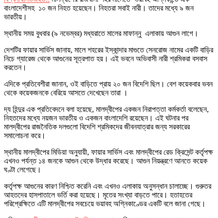
বাংলাদেশীসহ ১০ জন নিহত হয়েছেন। নিহতরা সবাই নারী। তাদের মধ্যে ৯ জন
ভারতীয়।
স্থানীয় সময় বুধবার (৯ নভেম্বর) মধ্যরাতে মালের মাফান্নু এলাকায় আগুন লাগে।
দেশটির ফায়ার সার্ভিস জানায়, মালে শহরের ইস্কান্দার মাগুতে সেনরোজ নামের একটি বাড়ির
নিচে গ্যারেজ থেকে আগুনের সূত্রপাত হয়। এই ভবনে অভিবাসী নারী শ্রমিকরা বসবাস
করতেন।
এদিকে প্রতিবেশীরা জানান, ওই বাড়িতে প্রায় ২০ জন বিদেশি ছিল। বেশ কয়েকবার ভবন
থেকে কয়েকজনকে বেরিয়ে আসতে দেখেছেন তারা ।
দ্য হিন্দুর এক প্রতিবেদনে বলা হয়েছে, মালদ্বীপের একজন নিরাপত্তা কর্মকর্তা বলেছেন,
নিহতদের মধ্যে নয়জন ভারতীয় ও একজন বাংলাদেশি রয়েছেন। এই ঘটনার পর
মালদ্বীপের রাজনৈতিক দলগুলো বিদেশি শ্রমিকদের জীবনযাত্রার জন্য সরকারের
সমালোচনা করে।
স্থানীয় মালদ্বীপের মিডিয়া অনুযায়ী, ফায়ার সার্ভিস এবং মালদ্বীপের রেড ক্রিসেন্ট কর্তৃপক্ষ
এখনও পর্যন্ত ১৪ জনকে আগুন থেকে উদ্ধার করেছে। আগুন নিয়ন্ত্রণে আনতে কয়েক
ঘণ্টা লেগেছে।
কর্তৃপক্ষ আগুনের কারণ নিশ্চিত করেনি এবং এখনও এলাকায় অনুসন্ধান চালাচ্ছে। গুরুতর
আহতদের হাসপাতালে ভর্তি করা হয়েছে। মৃতের সংখ্যা বাড়তে পারে। হতাহতের
পরিপ্রেক্ষিতে এটি মালদ্বীপের সবচেয়ে ভয়াবহ অগ্নিকাণ্ডের একটি বলে জানা গেছে।