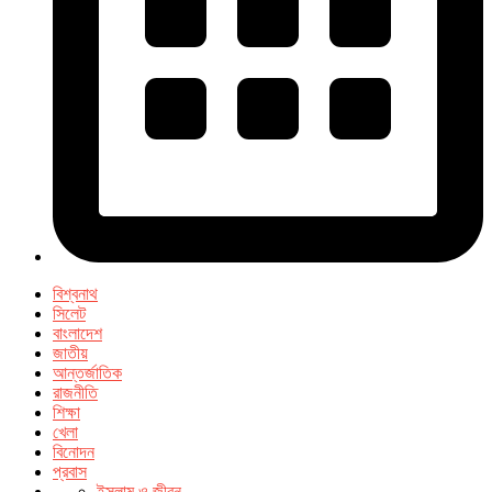
বিশ্বনাথ
সিলেট
বাংলাদেশ
জাতীয়
আন্তর্জাতিক
রাজনীতি
শিক্ষা
খেলা
বিনোদন
প্রবাস
ইসলাম ও জীবন