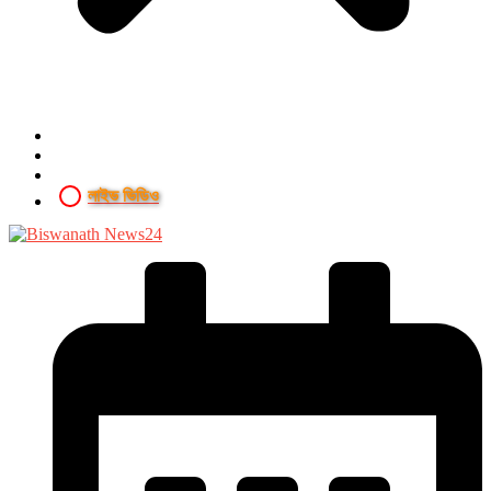
লাইভ ভিডিও