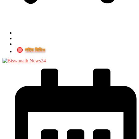
লাইভ ভিডিও