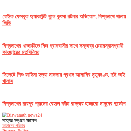
ফেইক ফেসবুক অ্যাকাউন্ট খুলে কুৎসা রটনার অভিযোগ, বিশ্বনাথে থানায়
জিডি
বিশ্বনাথের খাজাঞ্চীতে নিজ গ্রামবাসীর সাথে সম্ভাব্য চেয়ারম্যানপ্রার্থী
কাওছারের মতবিনিময়
সিলেটে শিশু ফাহিমা হত্যা মামলায় প্রধান আসামির মৃত্যুদণ্ড, দুই ভাই
খালাস
বিশ্বনাথের রায়পুর গ্রামের বেহাল কাঁচা রাস্তায় হাজারো মানুষের দুর্ভোগ
সত‌্যের সন্ধানে সারাক্ষণ
আমাদের পরিবার
Privacy Policy