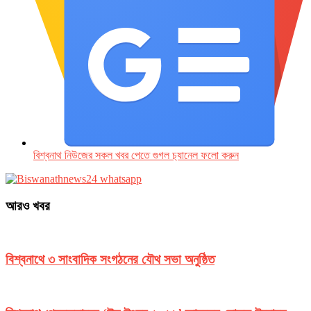
বিশ্বনাথ নিউজের সকল খবর পেতে গুগল চ‌্যানেল ফলো করুন
আরও খবর
বিশ্বনাথে ৩ সাংবাদিক সংগঠনের যৌথ সভা অনুষ্ঠিত