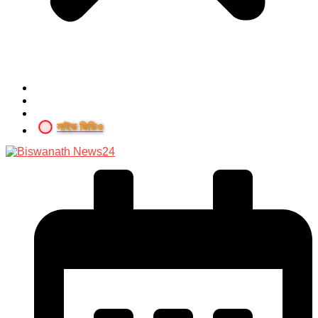
লাইভ ভিডিও