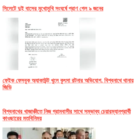
সিলেটে দুই বাসের মুখোমুখি সংঘর্ষে প্রাণ গেল ৯ জনের
ফেইক ফেসবুক অ্যাকাউন্ট খুলে কুৎসা রটনার অভিযোগ, বিশ্বনাথে থানায়
জিডি
বিশ্বনাথের খাজাঞ্চীতে নিজ গ্রামবাসীর সাথে সম্ভাব্য চেয়ারম্যানপ্রার্থী
কাওছারের মতবিনিময়