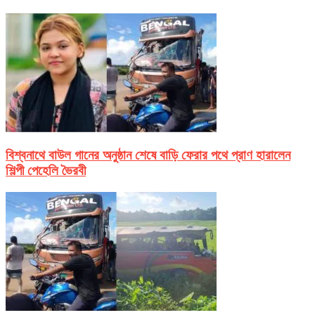
বিশ্বনাথে বাউল গানের অনুষ্ঠান শেষে বাড়ি ফেরার পথে প্রাণ হারালেন
শিল্পী পেহেলি ভৈরবী