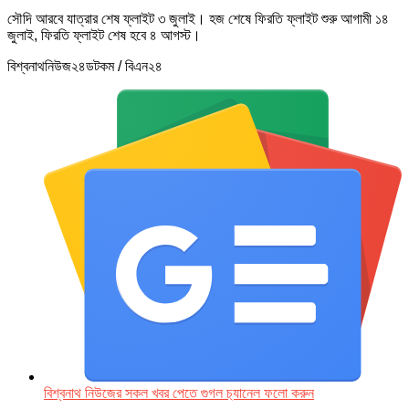
সৌদি আরবে যাত্রার শেষ ফ্লাইট ৩ জুলাই। হজ শেষে ফিরতি ফ্লাইট শুরু আগামী ১৪
জুলাই, ফিরতি ফ্লাইট শেষ হবে ৪ আগস্ট।
বিশ্বনাথনিউজ২৪ডটকম / বিএন২৪
বিশ্বনাথ নিউজের সকল খবর পেতে গুগল চ‌্যানেল ফলো করুন