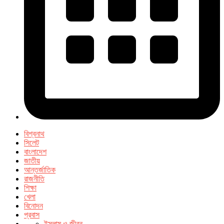
বিশ্বনাথ
সিলেট
বাংলাদেশ
জাতীয়
আন্তর্জাতিক
রাজনীতি
শিক্ষা
খেলা
বিনোদন
প্রবাস
ইসলাম ও জীবন