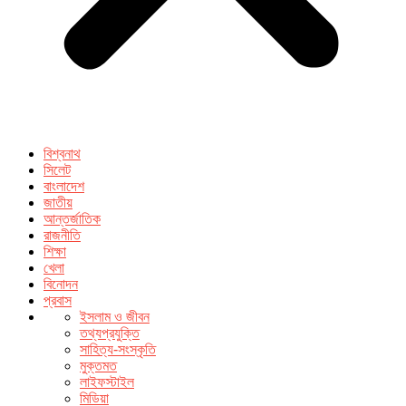
বিশ্বনাথ
সিলেট
বাংলাদেশ
জাতীয়
আন্তর্জাতিক
রাজনীতি
শিক্ষা
খেলা
বিনোদন
প্রবাস
ইসলাম ও জীবন
তথ্যপ্রযুক্তি
সাহিত্য-সংস্কৃতি
মুক্তমত
লাইফস্টাইল
মিডিয়া