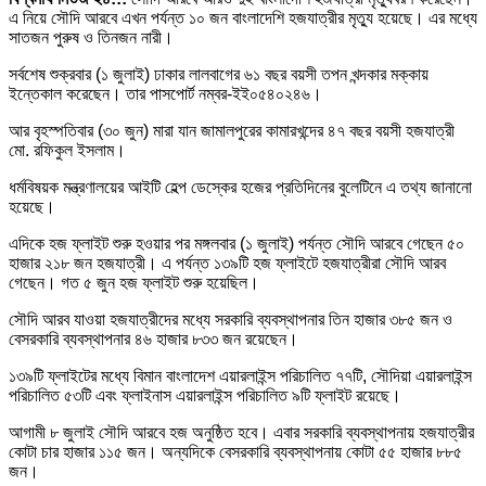
এ নিয়ে সৌদি আরবে এখন পর্যন্ত ১০ জন বাংলাদেশি হজযাত্রীর মৃত্যু হয়েছে। এর মধ্যে
সাতজন পুরুষ ও তিনজন নারী।
সর্বশেষ শুক্রবার (১ জুলাই) ঢাকার লালবাগের ৬১ বছর বয়সী তপন খন্দকার মক্কায়
ইন্তেকাল করেছেন। তার পাসপোর্ট নম্বর-ইই০৫৪০২৪৬।
আর বৃহস্পতিবার (৩০ জুন) মারা যান জামালপুরের কামারখন্দের ৪৭ বছর বয়সী হজযাত্রী
মো. রফিকুল ইসলাম।
ধর্মবিষয়ক মন্ত্রণালয়ের আইটি হেল্প ডেস্কের হজের প্রতিদিনের বুলেটিনে এ তথ্য জানানো
হয়েছে।
এদিকে হজ ফ্লাইট শুরু হওয়ার পর মঙ্গলবার (১ জুলাই) পর্যন্ত সৌদি আরবে গেছেন ৫০
হাজার ২১৮ জন হজযাত্রী। এ পর্যন্ত ১৩৯টি হজ ফ্লাইটে হজযাত্রীরা সৌদি আরব
গেছেন। গত ৫ জুন হজ ফ্লাইট শুরু হয়েছিল।
সৌদি আরব যাওয়া হজযাত্রীদের মধ্যে সরকারি ব্যবস্থাপনার তিন হাজার ৩৮৫ জন ও
বেসরকারি ব্যবস্থাপনার ৪৬ হাজার ৮৩৩ জন রয়েছেন।
১৩৯টি ফ্লাইটের মধ্যে বিমান বাংলাদেশ এয়ারলাইন্স পরিচালিত ৭৭টি, সৌদিয়া এয়ারলাইন্স
পরিচালিত ৫৩টি এবং ফ্লাইনাস এয়ারলাইন্স পরিচালিত ৯টি ফ্লাইট রয়েছে।
আগামী ৮ জুলাই সৌদি আরবে হজ অনুষ্ঠিত হবে। এবার সরকারি ব্যবস্থাপনায় হজযাত্রীর
কোটা চার হাজার ১১৫ জন। অন্যদিকে বেসরকারি ব্যবস্থাপনায় কোটা ৫৫ হাজার ৮৮৫
জন।