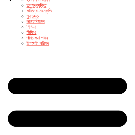
তথ্যপ্রযুক্তি
সাহিত্য-সংস্কৃতি
মুক্তমত
লাইফস্টাইল
মিডিয়া
ভিডিও
পরিচালনা পর্ষদ
উপদেষ্টা পরিষদ