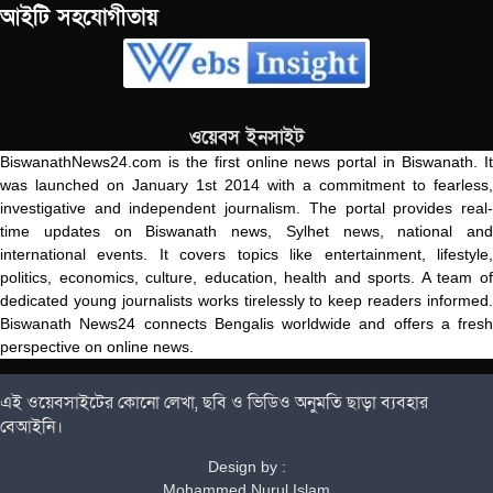
আইটি সহযোগীতায়
ওয়েবস ইনসাইট
BiswanathNews24.com is the first online news portal in Biswanath. It
was launched on January 1st 2014 with a commitment to fearless,
investigative and independent journalism. The portal provides real-
time updates on Biswanath news, Sylhet news, national and
international events. It covers topics like entertainment, lifestyle,
politics, economics, culture, education, health and sports. A team of
dedicated young journalists works tirelessly to keep readers informed.
Biswanath News24 connects Bengalis worldwide and offers a fresh
perspective on online news.
এই ওয়েবসাইটের কোনো লেখা, ছবি ও ভিডিও অনুমতি ছাড়া ব্যবহার
বেআইনি।
Design by :
Mohammed Nurul Islam