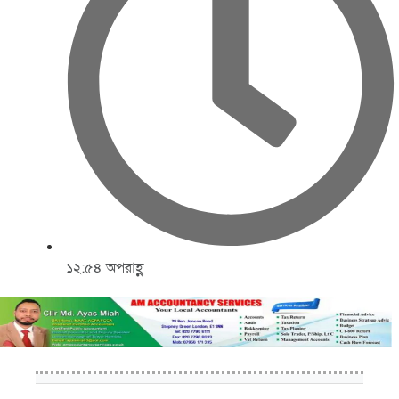
১২:৫৪ অপরাহ্ণ