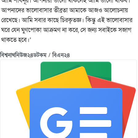
আমি শাবনূর। আপনারা ভালো থাকলেই আমি ভালো থাকব।
আপনাদের ভালোবাসার তীব্রতা আমাকে আজও আলোচনায়
রেখেছে। আমি সবার কাছে চিরকৃতজ্ঞ। কিন্তু এই ভালোবাসার
ঘরে যেন ঘুণপোকা আক্রমণ না করে, সে জন্য সবাইকে সজাগ
থাকতে হবে।’
বিশ্বনাথনিউজ২৪ডটকম / বিএন২৪