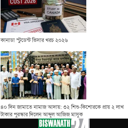
কানাডা স্টুডেন্ট ভিসার খরচ ২০২৬
৪০ দিন জামাতে নামাজ আদায়: ৩২ শিশু-কিশোরকে প্রায় ২ লাখ
টাকার পুরস্কার দিলেন আব্দুল আজিজ মাসুক