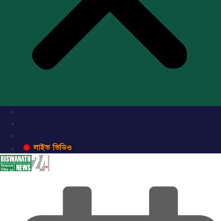
লাইভ ভিডিও