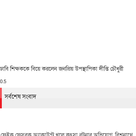
ঢাবি শিক্ষককে বিয়ে করলেন জনপ্রিয় উপস্থাপিকা দীপ্তি চৌধুরী
সর্বশেষ সংবাদ
ফেইক ফেসবুক অ্যাকাউন্ট খুলে কুৎসা রটনার অভিযোগ, বিশ্বনাথে