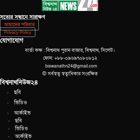
সত‌্যের সন্ধানে সারাক্ষণ
আমাদের পরিবার
Privacy Policy
যোগাযোগ
বার্তা কক্ষ : বিশ্বনাথ পুরান বাজার, বিশ্বনাথ, সিলেট।
ফোন: +৮৮-০৯৬৯৭০৮০৮১২
biswanathn24@gmail.com
© সর্বস্বত্ব স্বত্বাধিকার সংরক্ষিত
বিশ্বনাথনিউজ২৪
ছবি
ভিডিও
আর্কাইভ
ছবি
ভিডিও
আর্কাইভ