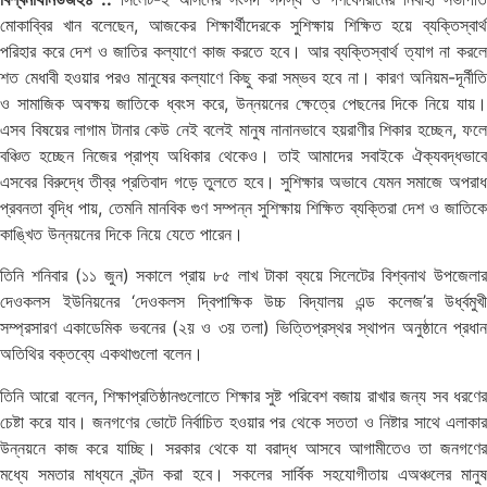
মোকাব্বির খান বলেছেন, আজকের শিক্ষার্থীদেরকে সুশিক্ষায় শিক্ষিত হয়ে ব্যক্তিস্বার্থ
পরিহার করে দেশ ও জাতির কল্যাণে কাজ করতে হবে। আর ব্যক্তিস্বার্থ ত্যাগ না করলে
শত মেধাবী হওয়ার পরও মানুষের কল্যাণে কিছু করা সম্ভব হবে না। কারণ অনিয়ম-দূর্নীতি
ও সামাজিক অবক্ষয় জাতিকে ধ্বংস করে, উন্নয়নের ক্ষেত্রে পেছনের দিকে নিয়ে যায়।
এসব বিষয়ের লাগাম টানার কেউ নেই বলেই মানুষ নানানভাবে হয়রাণীর শিকার হচ্ছেন, ফলে
বঞ্চিত হচ্ছেন নিজের প্রাপ্য অধিকার থেকেও। তাই আমাদের সবাইকে ঐক্যবদ্ধভাবে
এসবের বিরুদ্ধে তীব্র প্রতিবাদ গড়ে তুলতে হবে। সুশিক্ষার অভাবে যেমন সমাজে অপরাধ
প্রবনতা বৃদ্ধি পায়, তেমনি মানবিক গুণ সম্পন্ন সুশিক্ষায় শিক্ষিত ব্যক্তিরা দেশ ও জাতিকে
কাঙ্খিত উন্নয়নের দিকে নিয়ে যেতে পারেন।
তিনি শনিবার (১১ জুন) সকালে প্রায় ৮৫ লাখ টাকা ব্যয়ে সিলেটের বিশ্বনাথ উপজেলার
দেওকলস ইউনিয়নের ‘দেওকলস দ্বিপাক্ষিক উচ্চ বিদ্যালয় এন্ড কলেজ’র উর্ধ্বমুখী
সম্প্রসারণ একাডেমিক ভবনের (২য় ও ৩য় তলা) ভিত্তিপ্রস্থর স্থাপন অনুষ্ঠানে প্রধান
অতিথির বক্তব্যে একথাগুলো বলেন।
তিনি আরো বলেন, শিক্ষাপ্রতিষ্ঠানগুলোতে শিক্ষার সুষ্ট পরিবেশ বজায় রাখার জন্য সব ধরণের
চেষ্টা করে যাব। জনগণের ভোটে নির্বাচিত হওয়ার পর থেকে সততা ও নিষ্টার সাথে এলাকার
উন্নয়নে কাজ করে যাচ্ছি। সরকার থেকে যা বরাদ্ধ আসবে আগামীতেও তা জনগণের
মধ্যে সমতার মাধ্যনে বন্টন করা হবে। সকলের সার্বিক সহযোগীতায় এঅঞ্চলের মানুষ