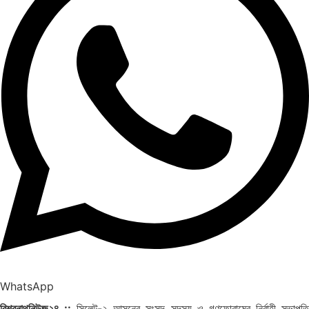
WhatsApp
বিশ্বনাথনিউজ২৪ ::
সিলেট-২ আসনের সংসদ সদস্য ও গণফোরামের নির্বাহী সভাপত