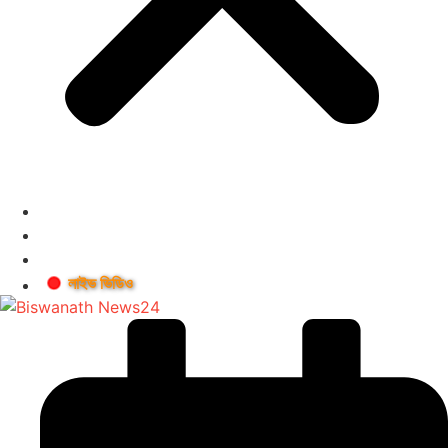
লাইভ ভিডিও