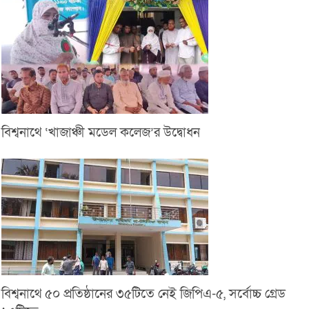
বিশ্বনাথে ‘খাজাঞ্চী মডেল কলেজ’র উদ্বোধন
বিশ্বনাথে ৫০ প্রতিষ্ঠানের ৩৫টিতে নেই জিপিএ-৫, সর্বোচ্চ গ্রেড