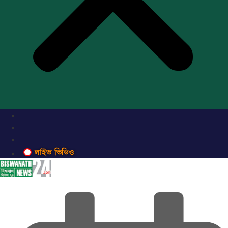
লাইভ ভিডিও