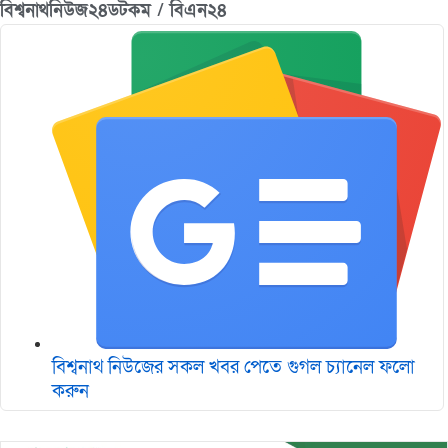
বিশ্বনাথনিউজ২৪ডটকম / বিএন২৪
বিশ্বনাথ নিউজের সকল খবর পেতে গুগল চ‌্যানেল ফলো
করুন