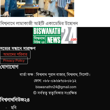
বিশ্বনাথে লামাকাজী আইটি একাডেমির উদ্বোধন
সত‌্যের সন্ধানে সারাক্ষণ
আমাদের পরিবার
Privacy Policy
যোগাযোগ
বার্তা কক্ষ : বিশ্বনাথ পুরান বাজার, বিশ্বনাথ, সিলেট।
ফোন: +৮৮-০৯৬৯৭০৮০৮১২
biswanathn24@gmail.com
© সর্বস্বত্ব স্বত্বাধিকার সংরক্ষিত
বিশ্বনাথনিউজ২৪
ছবি