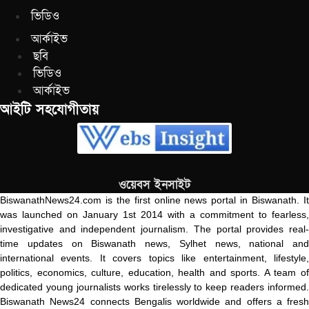
ভিডিও
আর্কাইভ
ছবি
ভিডিও
আর্কাইভ
আইটি সহযোগীতায়
ওয়েবস ইনসাইট
BiswanathNews24.com is the first online news portal in Biswanath. It
was launched on January 1st 2014 with a commitment to fearless,
investigative and independent journalism. The portal provides real-
time updates on Biswanath news, Sylhet news, national and
international events. It covers topics like entertainment, lifestyle,
politics, economics, culture, education, health and sports. A team of
dedicated young journalists works tirelessly to keep readers informed.
Biswanath News24 connects Bengalis worldwide and offers a fresh