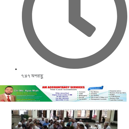
৭:৪৭ অপরাহ্ণ