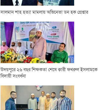
সালমান শাহ হত্যা মামলায় অভিনেতা ডন হক গ্রেপ্তার
উদয়পুরে ২৬ বছর শিক্ষকতা শেষে ক্বারী ফখরুল ইসলামকে
বিদায়ী সংবর্ধনা