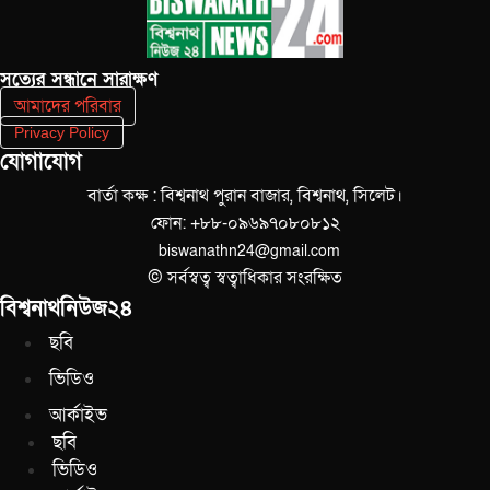
সত‌্যের সন্ধানে সারাক্ষণ
আমাদের পরিবার
Privacy Policy
যোগাযোগ
বার্তা কক্ষ : বিশ্বনাথ পুরান বাজার, বিশ্বনাথ, সিলেট।
ফোন: +৮৮-০৯৬৯৭০৮০৮১২
biswanathn24@gmail.com
© সর্বস্বত্ব স্বত্বাধিকার সংরক্ষিত
বিশ্বনাথনিউজ২৪
ছবি
ভিডিও
আর্কাইভ
ছবি
ভিডিও