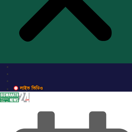
লাইভ ভিডিও