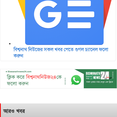
বিশ্বনাথ নিউজের সকল খবর পেতে গুগল চ‌্যানেল ফলো
করুন
আরও খবর