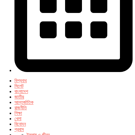
বিশ্বনাথ
সিলেট
বাংলাদেশ
জাতীয়
আন্তর্জাতিক
রাজনীতি
শিক্ষা
খেলা
বিনোদন
প্রবাস
ইসলাম ও জীবন