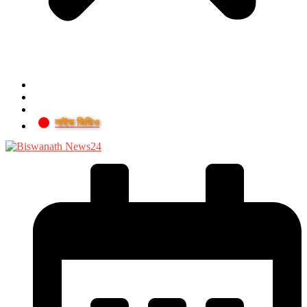
লাইভ ভিডিও