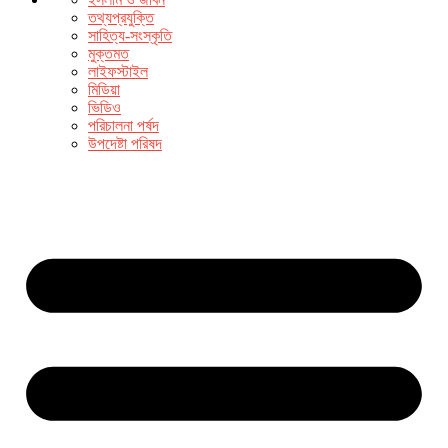
তথ্যপ্রযুক্তি
সাহিত্য-সংস্কৃতি
মুক্তমত
লাইফস্টাইল
মিডিয়া
ভিডিও
পরিচালনা পর্ষদ
উপদেষ্টা পরিষদ