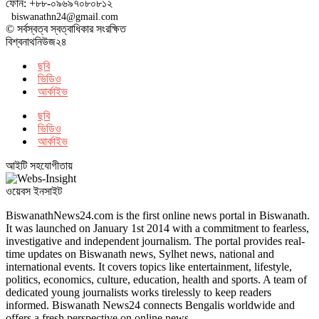
ফোন: +৮৮-০৯৬৯৭০৮০৮১২
biswanathn24@gmail.com
© সর্বস্বত্ব স্বত্বাধিকার সংরক্ষিত
বিশ্বনাথনিউজ২৪
ছবি
ভিডিও
আর্কাইভ
ছবি
ভিডিও
আর্কাইভ
আইটি সহযোগীতায়
ওয়েবস ইনসাইট
BiswanathNews24.com is the first online news portal in Biswanath.
It was launched on January 1st 2014 with a commitment to fearless,
investigative and independent journalism. The portal provides real-
time updates on Biswanath news, Sylhet news, national and
international events. It covers topics like entertainment, lifestyle,
politics, economics, culture, education, health and sports. A team of
dedicated young journalists works tirelessly to keep readers
informed. Biswanath News24 connects Bengalis worldwide and
offers a fresh perspective on online news.