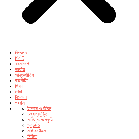
বিশ্বনাথ
সিলেট
বাংলাদেশ
জাতীয়
আন্তর্জাতিক
রাজনীতি
শিক্ষা
খেলা
বিনোদন
প্রবাস
ইসলাম ও জীবন
তথ্যপ্রযুক্তি
সাহিত্য-সংস্কৃতি
মুক্তমত
লাইফস্টাইল
মিডিয়া