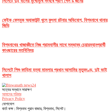
সিলেটে দুই বাসের মুখোমুখি সংঘর্ষে প্রাণ গেল ৯ জনের
ফেইক ফেসবুক অ্যাকাউন্ট খুলে কুৎসা রটনার অভিযোগ, বিশ্বনাথে থানায়
জিডি
বিশ্বনাথের খাজাঞ্চীতে নিজ গ্রামবাসীর সাথে সম্ভাব্য চেয়ারম্যানপ্রার্থী
কাওছারের মতবিনিময়
সিলেটে শিশু ফাহিমা হত্যা মামলায় প্রধান আসামির মৃত্যুদণ্ড, দুই ভাই
খালাস
সত‌্যের সন্ধানে সারাক্ষণ
আমাদের পরিবার
Privacy Policy
যোগাযোগ
বার্তা কক্ষ : বিশ্বনাথ পুরান বাজার, বিশ্বনাথ, সিলেট।