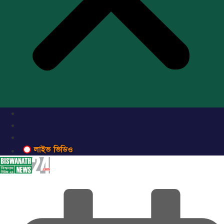
লাইভ ভিডিও