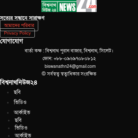
সত‌্যের সন্ধানে সারাক্ষণ
আমাদের পরিবার
Privacy Policy
যোগাযোগ
বার্তা কক্ষ : বিশ্বনাথ পুরান বাজার, বিশ্বনাথ, সিলেট।
ফোন: +৮৮-০৯৬৯৭০৮০৮১২
biswanathn24@gmail.com
© সর্বস্বত্ব স্বত্বাধিকার সংরক্ষিত
বিশ্বনাথনিউজ২৪
ছবি
ভিডিও
আর্কাইভ
ছবি
ভিডিও
আর্কাইভ