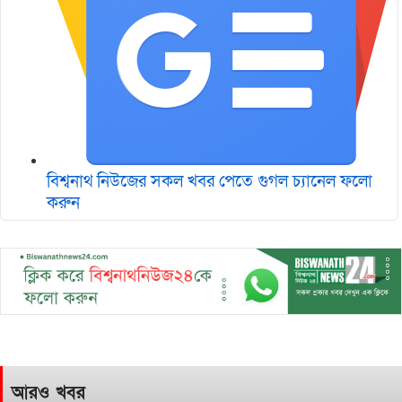
বিশ্বনাথ নিউজের সকল খবর পেতে গুগল চ‌্যানেল ফলো
করুন
আরও খবর