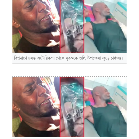
বিশ্বনাথে চলন্ত অটোরিকশা থেকে যুবককে গুলি, উপজেলা জুড়ে চাঞ্চল্য।