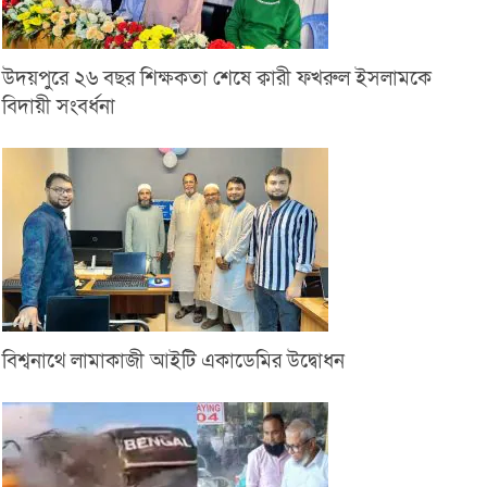
উদয়পুরে ২৬ বছর শিক্ষকতা শেষে ক্বারী ফখরুল ইসলামকে
বিদায়ী সংবর্ধনা
বিশ্বনাথে লামাকাজী আইটি একাডেমির উদ্বোধন