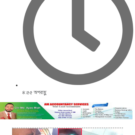
৪:৫৫ অপরাহ্ণ