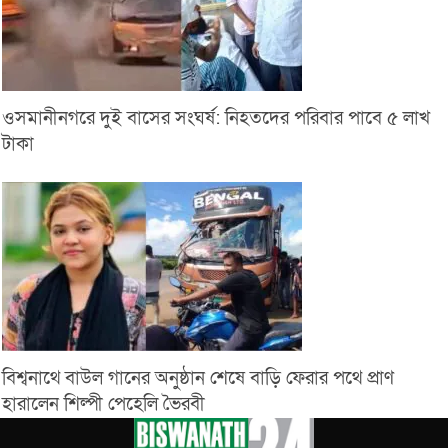
ওসমানীনগরে দুই বাসের সংঘর্ষ: নিহতদের পরিবার পাবে ৫ লাখ
টাকা
বিশ্বনাথে বাউল গানের অনুষ্ঠান শেষে বাড়ি ফেরার পথে প্রাণ
হারালেন শিল্পী পেহেলি ভৈরবী