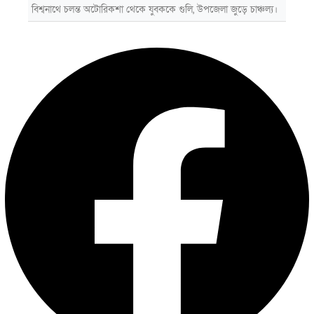
বিশ্বনাথে চলন্ত অটোরিকশা থেকে যুবককে গুলি, উপজেলা জুড়ে চাঞ্চল্য।