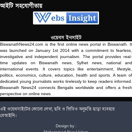
আইটি সহযোগীতায়
ওয়েবস ইনসাইট
BiswanathNews24.com is the first online news portal in Biswanath. It
was launched on January 1st 2014 with a commitment to fearless,
investigative and independent journalism. The portal provides real-
time updates on Biswanath news, Sylhet news, national and
international events. It covers topics like entertainment, lifestyle,
politics, economics, culture, education, health and sports. A team of
dedicated young journalists works tirelessly to keep readers informed.
Biswanath News24 connects Bengalis worldwide and offers a fresh
perspective on online news.
এই ওয়েবসাইটের কোনো লেখা, ছবি ও ভিডিও অনুমতি ছাড়া ব্যবহার
বেআইনি।
Design by :