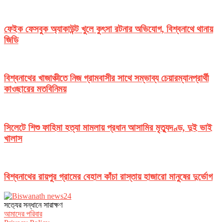
ফেইক ফেসবুক অ্যাকাউন্ট খুলে কুৎসা রটনার অভিযোগ, বিশ্বনাথে থানায়
জিডি
বিশ্বনাথের খাজাঞ্চীতে নিজ গ্রামবাসীর সাথে সম্ভাব্য চেয়ারম্যানপ্রার্থী
কাওছারের মতবিনিময়
সিলেটে শিশু ফাহিমা হত্যা মামলায় প্রধান আসামির মৃত্যুদণ্ড, দুই ভাই
খালাস
বিশ্বনাথের রায়পুর গ্রামের বেহাল কাঁচা রাস্তায় হাজারো মানুষের দুর্ভোগ
সত‌্যের সন্ধানে সারাক্ষণ
আমাদের পরিবার