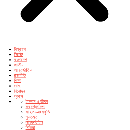
বিশ্বনাথ
সিলেট
বাংলাদেশ
জাতীয়
আন্তর্জাতিক
রাজনীতি
শিক্ষা
খেলা
বিনোদন
প্রবাস
ইসলাম ও জীবন
তথ্যপ্রযুক্তি
সাহিত্য-সংস্কৃতি
মুক্তমত
লাইফস্টাইল
মিডিয়া