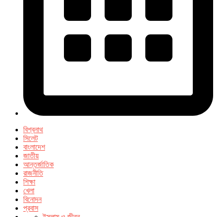
বিশ্বনাথ
সিলেট
বাংলাদেশ
জাতীয়
আন্তর্জাতিক
রাজনীতি
শিক্ষা
খেলা
বিনোদন
প্রবাস
ইসলাম ও জীবন