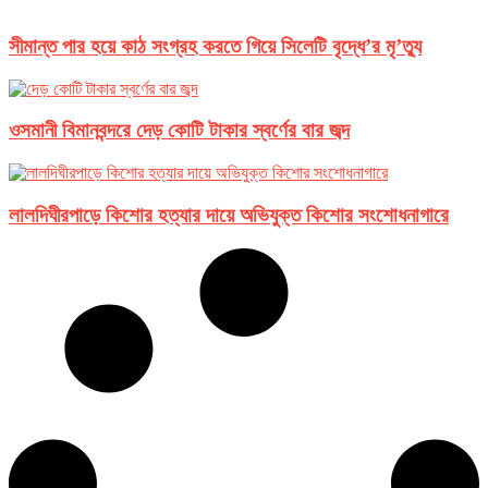
সীমান্ত পার হয়ে কাঠ সংগ্রহ করতে গিয়ে সিলেটি বৃদ্ধে’র মৃ’ত্যু
ওসমানী বিমানবন্দরে দেড় কোটি টাকার স্বর্ণের বার জব্দ
লালদিঘীরপাড়ে কিশোর হত্যার দায়ে অভিযুক্ত কিশোর সংশোধনাগারে