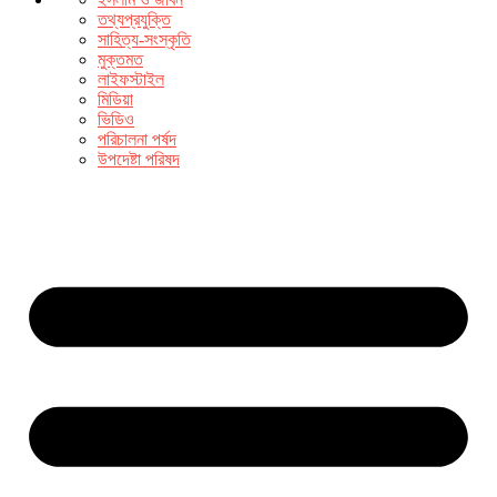
তথ্যপ্রযুক্তি
সাহিত্য-সংস্কৃতি
মুক্তমত
লাইফস্টাইল
মিডিয়া
ভিডিও
পরিচালনা পর্ষদ
উপদেষ্টা পরিষদ