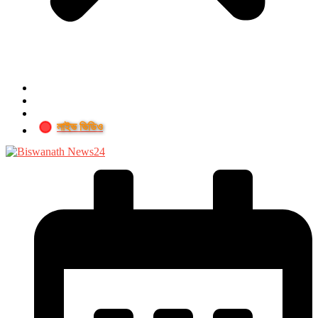
লাইভ ভিডিও