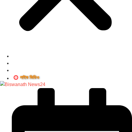
লাইভ ভিডিও