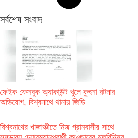
সর্বশেষ সংবাদ
ফেইক ফেসবুক অ্যাকাউন্ট খুলে কুৎসা রটনার
অভিযোগ, বিশ্বনাথে থানায় জিডি
বিশ্বনাথের খাজাঞ্চীতে নিজ গ্রামবাসীর সাথে
সম্ভাব্য চেয়ারম্যানপ্রার্থী কাওছারের মতবিনিময়