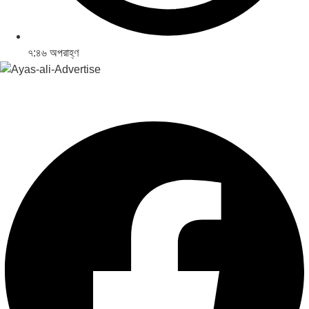
৭:৪৬ অপরাহ্ণ