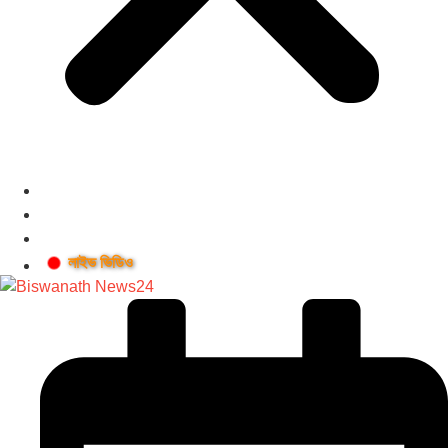
লাইভ ভিডিও