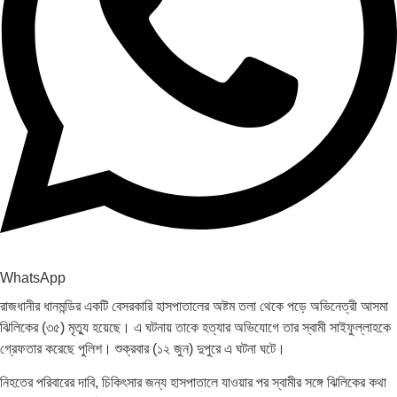
WhatsApp
রাজধানীর ধানমন্ডির একটি বেসরকারি হাসপাতালের অষ্টম তলা থেকে পড়ে অভিনেত্রী আসমা
ঝিলিকের (৩৫) মৃত্যু হয়েছে। এ ঘটনায় তাকে হত্যার অভিযোগে তার স্বামী সাইফুল্লাহকে
গ্রেফতার করেছে পুলিশ। শুক্রবার (১২ জুন) দুপুরে এ ঘটনা ঘটে।
নিহতের পরিবারের দাবি, চিকিৎসার জন্য হাসপাতালে যাওয়ার পর স্বামীর সঙ্গে ঝিলিকের কথা