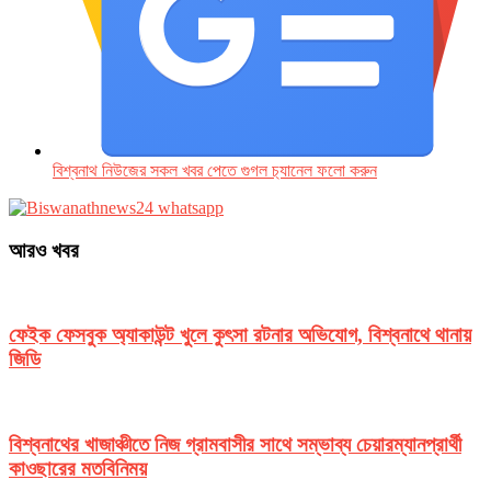
বিশ্বনাথ নিউজের সকল খবর পেতে গুগল চ‌্যানেল ফলো করুন
আরও খবর
ফেইক ফেসবুক অ্যাকাউন্ট খুলে কুৎসা রটনার অভিযোগ, বিশ্বনাথে থানায়
জিডি
বিশ্বনাথের খাজাঞ্চীতে নিজ গ্রামবাসীর সাথে সম্ভাব্য চেয়ারম্যানপ্রার্থী
কাওছারের মতবিনিময়