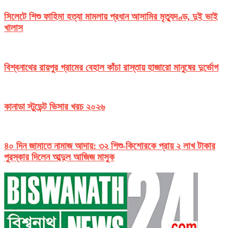
সিলেটে শিশু ফাহিমা হত্যা মামলায় প্রধান আসামির মৃত্যুদণ্ড, দুই ভাই
খালাস
বিশ্বনাথের রায়পুর গ্রামের বেহাল কাঁচা রাস্তায় হাজারো মানুষের দুর্ভোগ
কানাডা স্টুডেন্ট ভিসার খরচ ২০২৬
৪০ দিন জামাতে নামাজ আদায়: ৩২ শিশু-কিশোরকে প্রায় ২ লাখ টাকার
পুরস্কার দিলেন আব্দুল আজিজ মাসুক