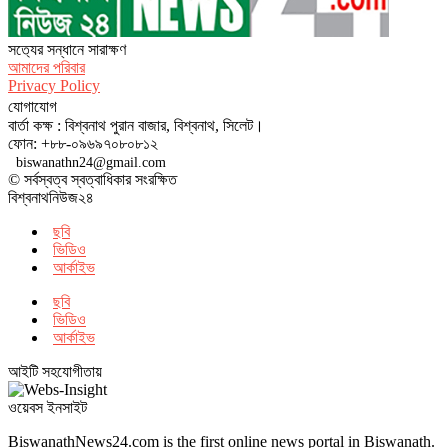
সত‌্যের সন্ধানে সারাক্ষণ
আমাদের পরিবার
Privacy Policy
যোগাযোগ
বার্তা কক্ষ : বিশ্বনাথ পুরান বাজার, বিশ্বনাথ, সিলেট।
ফোন: +৮৮-০৯৬৯৭০৮০৮১২
biswanathn24@gmail.com
© সর্বস্বত্ব স্বত্বাধিকার সংরক্ষিত
বিশ্বনাথনিউজ২৪
ছবি
ভিডিও
আর্কাইভ
ছবি
ভিডিও
আর্কাইভ
আইটি সহযোগীতায়
ওয়েবস ইনসাইট
BiswanathNews24.com is the first online news portal in Biswanath.