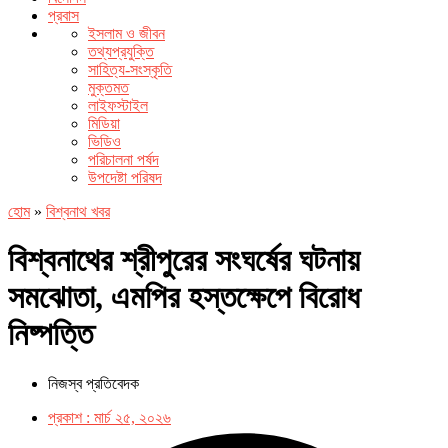
প্রবাস
ইসলাম ও জীবন
তথ্যপ্রযুক্তি
সাহিত্য-সংস্কৃতি
মুক্তমত
লাইফস্টাইল
মিডিয়া
ভিডিও
পরিচালনা পর্ষদ
উপদেষ্টা পরিষদ
হোম
»
বিশ্বনাথ খবর
বিশ্বনাথের শ্রীপুরের সংঘর্ষের ঘটনায়
সমঝোতা, এমপির হস্তক্ষেপে বিরোধ
নিষ্পত্তি
নিজস্ব প্রতিবেদক
প্রকাশ :
মার্চ ২৫, ২০২৬