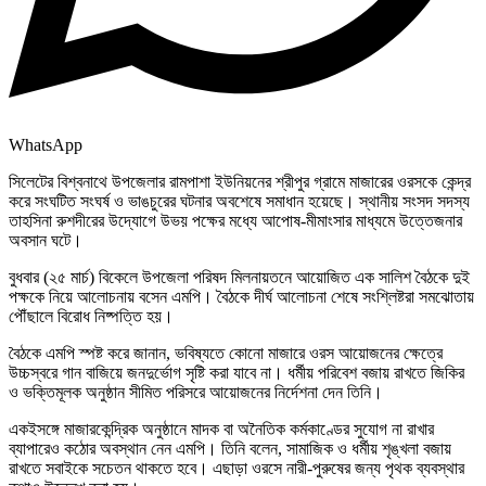
WhatsApp
সিলেটের বিশ্বনাথে উপজেলার রামপাশা ইউনিয়নের শ্রীপুর গ্রামে মাজারের ওরসকে কেন্দ্র
করে সংঘটিত সংঘর্ষ ও ভাঙচুরের ঘটনার অবশেষে সমাধান হয়েছে। স্থানীয় সংসদ সদস্য
তাহসিনা রুশদীরের উদ্যোগে উভয় পক্ষের মধ্যে আপোষ-মীমাংসার মাধ্যমে উত্তেজনার
অবসান ঘটে।
বুধবার (২৫ মার্চ) বিকেলে উপজেলা পরিষদ মিলনায়তনে আয়োজিত এক সালিশ বৈঠকে দুই
পক্ষকে নিয়ে আলোচনায় বসেন এমপি। বৈঠকে দীর্ঘ আলোচনা শেষে সংশ্লিষ্টরা সমঝোতায়
পৌঁছালে বিরোধ নিষ্পত্তি হয়।
বৈঠকে এমপি স্পষ্ট করে জানান, ভবিষ্যতে কোনো মাজারে ওরস আয়োজনের ক্ষেত্রে
উচ্চস্বরে গান বাজিয়ে জনদুর্ভোগ সৃষ্টি করা যাবে না। ধর্মীয় পরিবেশ বজায় রাখতে জিকির
ও ভক্তিমূলক অনুষ্ঠান সীমিত পরিসরে আয়োজনের নির্দেশনা দেন তিনি।
একইসঙ্গে মাজারকেন্দ্রিক অনুষ্ঠানে মাদক বা অনৈতিক কর্মকাণ্ডের সুযোগ না রাখার
ব্যাপারেও কঠোর অবস্থান নেন এমপি। তিনি বলেন, সামাজিক ও ধর্মীয় শৃঙ্খলা বজায়
রাখতে সবাইকে সচেতন থাকতে হবে। এছাড়া ওরসে নারী-পুরুষের জন্য পৃথক ব্যবস্থার