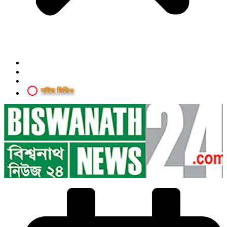
লাইভ ভিডিও