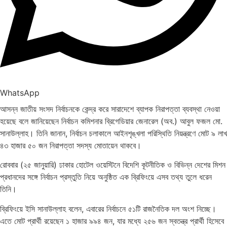
WhatsApp
আসন্ন জাতীয় সংসদ নির্বাচনকে কেন্দ্র করে সারাদেশে ব্যাপক নিরাপত্তা ব্যবস্থা নেওয়া
হয়েছে বলে জানিয়েছেন নির্বাচন কমিশনার ব্রিগেডিয়ার জেনারেল (অব.) আবুল ফজল মো.
সানাউল্লাহ। তিনি জানান, নির্বাচন চলাকালে আইনশৃঙ্খলা পরিস্থিতি নিয়ন্ত্রণে মোট ৯ লাখ
৪৩ হাজার ৫০ জন নিরাপত্তা সদস্য মোতায়েন থাকবে।
রোববার (২৫ জানুয়ারি) ঢাকার হোটেল ওয়েস্টিনে বিদেশি কূটনীতিক ও বিভিন্ন দেশের মিশন
প্রধানদের সঙ্গে নির্বাচন প্রস্তুতি নিয়ে অনুষ্ঠিত এক ব্রিফিংয়ে এসব তথ্য তুলে ধরেন
তিনি।
ব্রিফিংয়ে ইসি সানাউল্লাহ বলেন, এবারের নির্বাচনে ৫১টি রাজনৈতিক দল অংশ নিচ্ছে।
এতে মোট প্রার্থী রয়েছেন ১ হাজার ৯৯৪ জন, যার মধ্যে ২৫৬ জন স্বতন্ত্র প্রার্থী হিসেবে