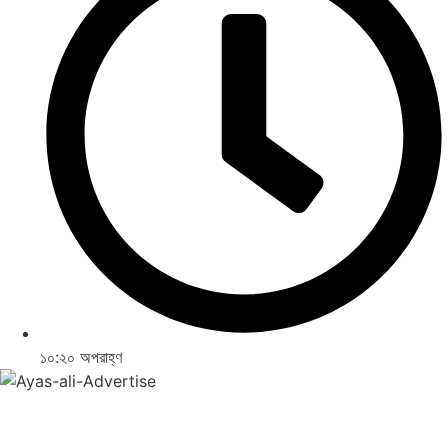
১০:২০ অপরাহ্ণ