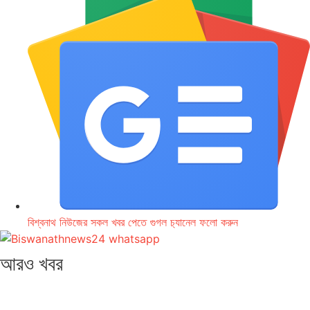
বিশ্বনাথ নিউজের সকল খবর পেতে গুগল চ‌্যানেল ফলো করুন
আরও খবর