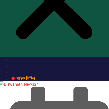
লাইভ ভিডিও