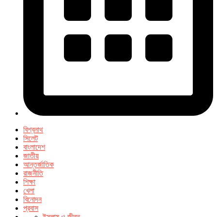
বিশ্বনাথ
সিলেট
বাংলাদেশ
জাতীয়
আন্তর্জাতিক
রাজনীতি
শিক্ষা
খেলা
বিনোদন
প্রবাস
ইসলাম ও জীবন