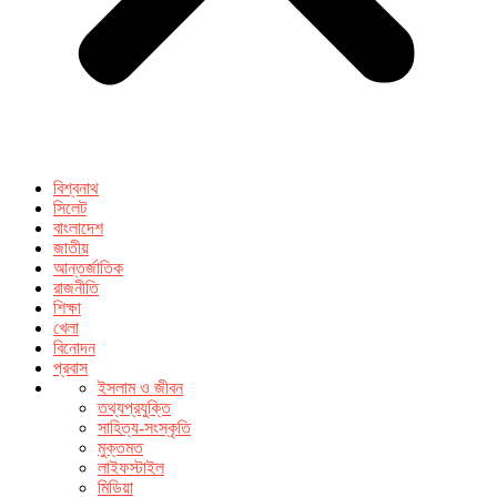
বিশ্বনাথ
সিলেট
বাংলাদেশ
জাতীয়
আন্তর্জাতিক
রাজনীতি
শিক্ষা
খেলা
বিনোদন
প্রবাস
ইসলাম ও জীবন
তথ্যপ্রযুক্তি
সাহিত্য-সংস্কৃতি
মুক্তমত
লাইফস্টাইল
মিডিয়া