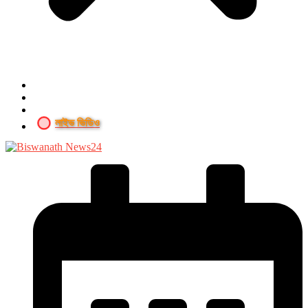
লাইভ ভিডিও