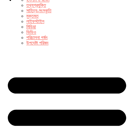
তথ্যপ্রযুক্তি
সাহিত্য-সংস্কৃতি
মুক্তমত
লাইফস্টাইল
মিডিয়া
ভিডিও
পরিচালনা পর্ষদ
উপদেষ্টা পরিষদ