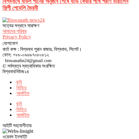
বিশ্বনাথে বাউল গানের অনুষ্ঠান শেষে বাড়ি ফেরার পথে প্রাণ হারালেন
শিল্পী পেহেলি ভৈরবী
সত‌্যের সন্ধানে সারাক্ষণ
আমাদের পরিবার
Privacy Policy
যোগাযোগ
বার্তা কক্ষ : বিশ্বনাথ পুরান বাজার, বিশ্বনাথ, সিলেট।
ফোন: +৮৮-০৯৬৯৭০৮০৮১২
biswanathn24@gmail.com
© সর্বস্বত্ব স্বত্বাধিকার সংরক্ষিত
বিশ্বনাথনিউজ২৪
ছবি
ভিডিও
আর্কাইভ
ছবি
ভিডিও
আর্কাইভ
আইটি সহযোগীতায়
ওয়েবস ইনসাইট