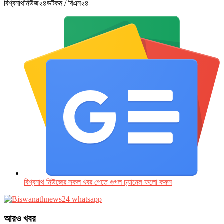
বিশ্বনাথনিউজ২৪ডটকম / বিএন২৪
বিশ্বনাথ নিউজের সকল খবর পেতে গুগল চ‌্যানেল ফলো করুন
আরও খবর