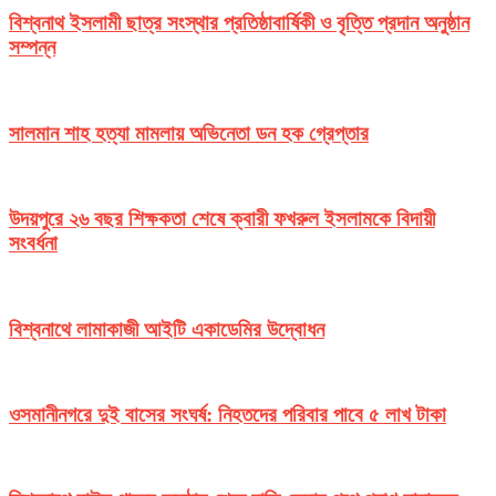
বিশ্বনাথ ইসলামী ছাত্র সংস্থার প্রতিষ্ঠাবার্ষিকী ও বৃত্তি প্রদান অনুষ্ঠান
সম্পন্ন
সালমান শাহ হত্যা মামলায় অভিনেতা ডন হক গ্রেপ্তার
উদয়পুরে ২৬ বছর শিক্ষকতা শেষে ক্বারী ফখরুল ইসলামকে বিদায়ী
সংবর্ধনা
বিশ্বনাথে লামাকাজী আইটি একাডেমির উদ্বোধন
ওসমানীনগরে দুই বাসের সংঘর্ষ: নিহতদের পরিবার পাবে ৫ লাখ টাকা