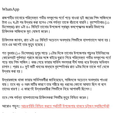
WhatsApp
রাজশাহীর তানোরে পরিত্যক্ত গভীর নলকূপের গর্তে পড়ে যাওয়া দুই বছরের শিশু সাজিদকে
টানা ৩২ ঘণ্টা পর উদ্ধার করা হলেও শেষ পর্যন্ত তাকে বাঁচানো যায়নি। বৃহস্পতিবার (১১
ডিসেম্বর) রাত ৯টা ৪০ মিনিটে তানোর উপজেলা স্বাস্থ্য কমপ্লেক্সের জরুরি বিভাগের
চিকিৎসক সাজিদকে মৃত ঘোষণা করেন।
চিকিৎসক জানান, রাত ৯টা ৩৫ মিনিটে অচেতন অবস্থায় শিশুটিকে হাসপাতালে আনা হয়।
তবে এর আগেই তার মৃত্যু হয়েছে।
গত বুধবার (১০ ডিসেম্বর) দুপুর সাড়ে ১২টার দিকে তানোর উপজেলার পাচন্দর ইউনিয়নের
কোয়েলহাট পূর্বপাড়া গ্রামে মায়ের সঙ্গে বাইরে ঘুরতে গিয়ে পরিত্যক্ত গভীর নলকূপের গর্তে
পড়ে যায় শিশু সাজিদ। খবর পেয়ে ফায়ার সার্ভিস সদস্যরা দীর্ঘ সময় ধরে উদ্ধার অভিযান
চালান। প্রায় ৪০ ফুট মাটি খননের মাধ্যমে বৃহস্পতিবার রাত ৯টার দিকে তাকে গর্ত থেকে
উদ্ধার করা হয়।
উদ্ধারকাজে থাকা ফায়ার সার্ভিসকর্মীরা জানিয়েছেন, সাজিদকে অচেতন অবস্থায় পাওয়া
যায়। তবে খড় ও নরম মাটির কারণে তার শরীরে বড় ধরনের কোনো আঘাত ছিল না বলে
তাদের ধারণা। এ কারণেই উদ্ধারকারীরা শিশুটিকে নিয়ে আশাবাদী ছিলেন।
তবে শেষ পর্যন্ত হাসপাতালের চিকিৎসকরা শিশুটির মৃত্যু নিশ্চিত করেন।
আরোও পড়ুন::
আচরণবিধি নিশ্চিত করতে প্রতিটি উপজেলায় থাকবে দুইজন ম্যাজিস্ট্রেট