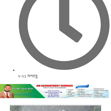
৮:০১ অপরাহ্ণ