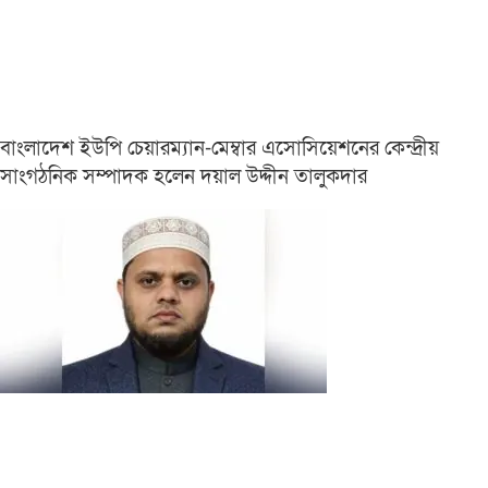
বাংলাদেশ ইউপি চেয়ারম্যান-মেম্বার এসোসিয়েশনের কেন্দ্রীয়
সাংগঠনিক সম্পাদক হলেন দয়াল উদ্দীন তালুকদার