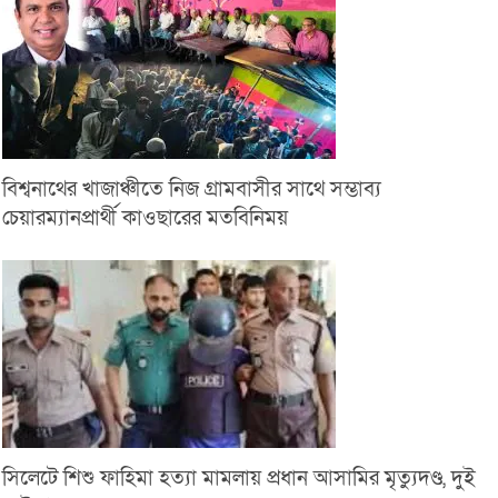
বিশ্বনাথের খাজাঞ্চীতে নিজ গ্রামবাসীর সাথে সম্ভাব্য
চেয়ারম্যানপ্রার্থী কাওছারের মতবিনিময়
সিলেটে শিশু ফাহিমা হত্যা মামলায় প্রধান আসামির মৃত্যুদণ্ড, দুই