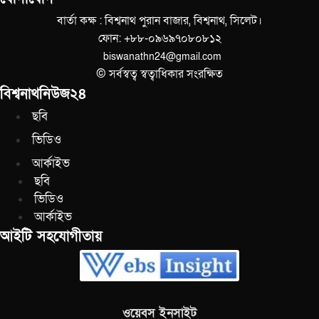
বার্তা কক্ষ : বিশ্বনাথ পুরান বাজার, বিশ্বনাথ, সিলেট।
ফোন: +৮৮-০৯৬৯৭০৮০৮১২
biswanathn24@gmail.com
© সর্বস্বত্ব স্বত্বাধিকার সংরক্ষিত
বিশ্বনাথনিউজ২৪
ছবি
ভিডিও
আর্কাইভ
ছবি
ভিডিও
আর্কাইভ
আইটি সহযোগীতায়
ওয়েবস ইনসাইট