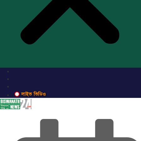
লাইভ ভিডিও