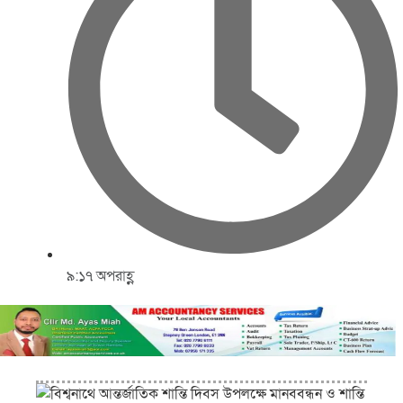
৯:১৭ অপরাহ্ণ