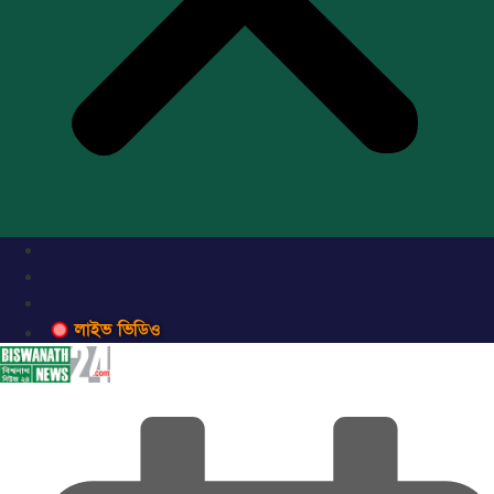
লাইভ ভিডিও