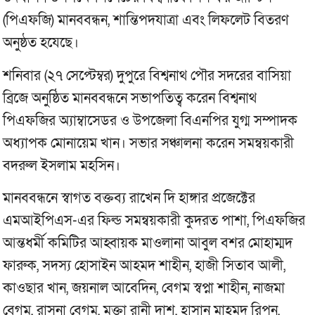
(পিএফজি) মানববন্ধন, শান্তিপদযাত্রা এবং লিফলেট বিতরণ
অনুষ্ঠত হযেছে।
শনিবার (২৭ সেপ্টেম্বর) দুপুরে বিশ্বনাথ পৌর সদরের বাসিয়া
ব্রিজে অনুষ্ঠিত মানববন্ধনে সভাপতিত্ব করেন বিশ্বনাথ
পিএফজির অ্যাম্বাসেডর ও উপজেলা বিএনপির যুগ্ম সম্পাদক
অধ্যাপক মোনায়েম খান। সভার সঞ্চালনা করেন সমন্বয়কারী
বদরুল ইসলাম মহসিন।
মানববন্ধনে স্বাগত বক্তব্য রাখেন দি হাঙ্গার প্রজেক্টের
এমআইপিএস-এর ফিল্ড সমন্বয়কারী কুদরত পাশা, পিএফজির
আন্তধর্মী কমিটির আহ্বায়ক মাওলানা আবুল বশর মোহাম্মদ
ফারুক, সদস্য হোসাইন আহমদ শাহীন, হাজী সিতাব আলী,
কাওছার খান, জয়নাল আবেদিন, বেগম স্বপ্না শাহীন, নাজমা
বেগম, রাসনা বেগম, মুক্তা রানী দাশ, হাসান মাহমুদ রিপন,