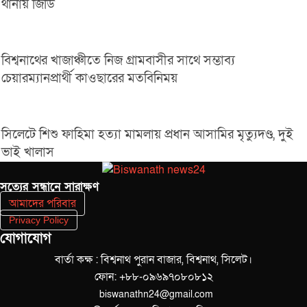
থানায় জিডি
বিশ্বনাথের খাজাঞ্চীতে নিজ গ্রামবাসীর সাথে সম্ভাব্য
চেয়ারম্যানপ্রার্থী কাওছারের মতবিনিময়
সিলেটে শিশু ফাহিমা হত্যা মামলায় প্রধান আসামির মৃত্যুদণ্ড, দুই
ভাই খালাস
সত‌্যের সন্ধানে সারাক্ষণ
আমাদের পরিবার
Privacy Policy
যোগাযোগ
বার্তা কক্ষ : বিশ্বনাথ পুরান বাজার, বিশ্বনাথ, সিলেট।
ফোন: +৮৮-০৯৬৯৭০৮০৮১২
biswanathn24@gmail.com