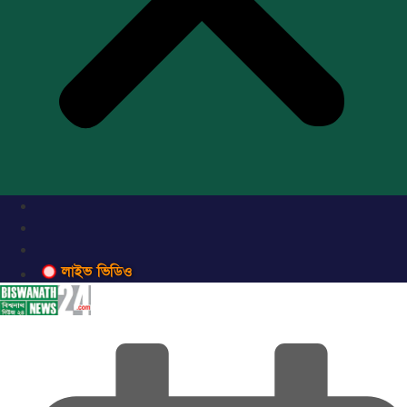
লাইভ ভিডিও