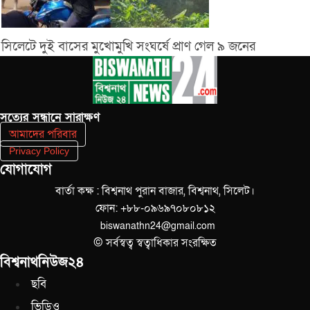
সিলেটে দুই বাসের মুখোমুখি সংঘর্ষে প্রাণ গেল ৯ জনের
সত‌্যের সন্ধানে সারাক্ষণ
আমাদের পরিবার
Privacy Policy
যোগাযোগ
বার্তা কক্ষ : বিশ্বনাথ পুরান বাজার, বিশ্বনাথ, সিলেট।
ফোন: +৮৮-০৯৬৯৭০৮০৮১২
biswanathn24@gmail.com
© সর্বস্বত্ব স্বত্বাধিকার সংরক্ষিত
বিশ্বনাথনিউজ২৪
ছবি
ভিডিও