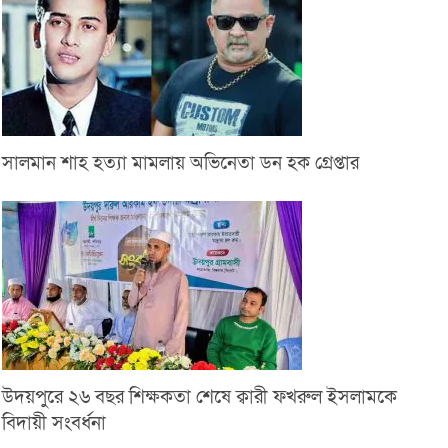
সালমান শাহ হত্যা মামলায় অভিনেতা ডন হক গ্রেপ্তার
উদয়পুরে ২৬ বছর শিক্ষকতা শেষে ক্বারী ফখরুল ইসলামকে
বিদায়ী সংবর্ধনা