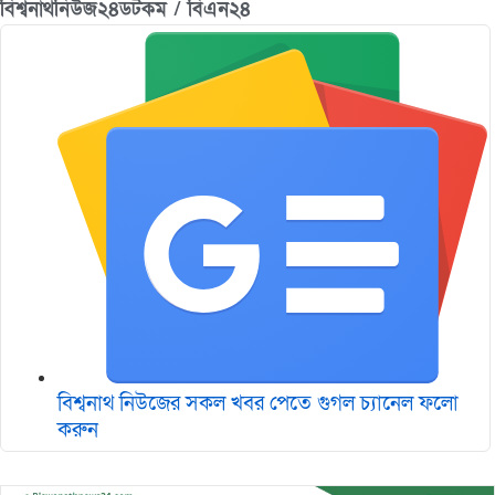
বিশ্বনাথনিউজ২৪ডটকম / বিএন২৪
বিশ্বনাথ নিউজের সকল খবর পেতে গুগল চ‌্যানেল ফলো
করুন