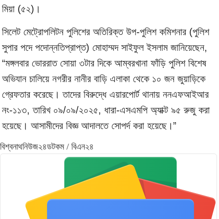
মিয়া (৫২)।
সিলেট মেট্রোপলিটন পুলিশের অতিরিক্ত উপ-পুলিশ কমিশনার (পুলিশ
সুপার পদে পদোন্নতিপ্রাপ্ত) মোহাম্মদ সাইফুল ইসলাম জানিয়েছেন,
“মঙ্গলবার ভোররাত সোয়া ৩টার দিকে আম্বরখানা ফাঁড়ি পুলিশ বিশেষ
অভিযান চালিয়ে নগরীর নানীর বাড়ি এলাকা থেকে ১০ জন জুয়াড়িকে
গ্রেফতার করেছে। তাদের বিরুদ্ধে এয়ারপোর্ট থানায় ননএফআইআর
নং-১১৩, তারিখ ০৯/০৯/২০২৫, ধারা-এসএমপি অ্যাক্ট ৯৫ রুজু করা
হয়েছে। আসামীদের বিজ্ঞ আদালতে সোপর্দ করা হয়েছে।”
বিশ্বনাথনিউজ২৪ডটকম / বিএন২৪