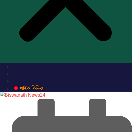
লাইভ ভিডিও