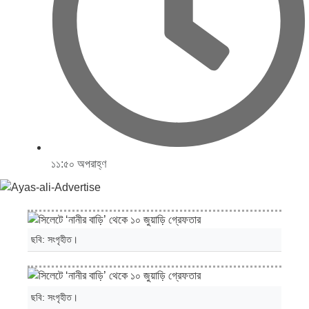
১১:৫০ অপরাহ্ণ
ছবি: সংগৃহীত।
ছবি: সংগৃহীত।