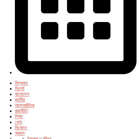
বিশ্বনাথ
সিলেট
বাংলাদেশ
জাতীয়
আন্তর্জাতিক
রাজনীতি
শিক্ষা
খেলা
বিনোদন
প্রবাস
ইসলাম ও জীবন