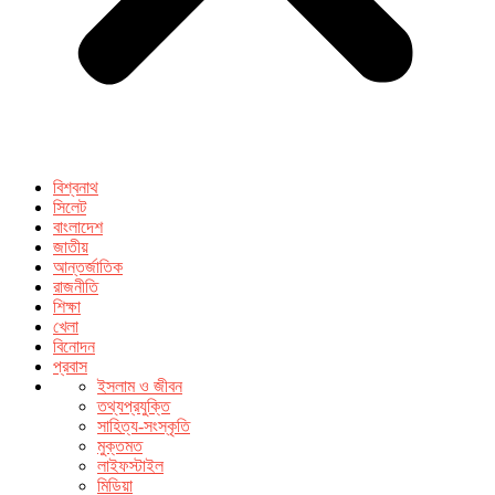
বিশ্বনাথ
সিলেট
বাংলাদেশ
জাতীয়
আন্তর্জাতিক
রাজনীতি
শিক্ষা
খেলা
বিনোদন
প্রবাস
ইসলাম ও জীবন
তথ্যপ্রযুক্তি
সাহিত্য-সংস্কৃতি
মুক্তমত
লাইফস্টাইল
মিডিয়া