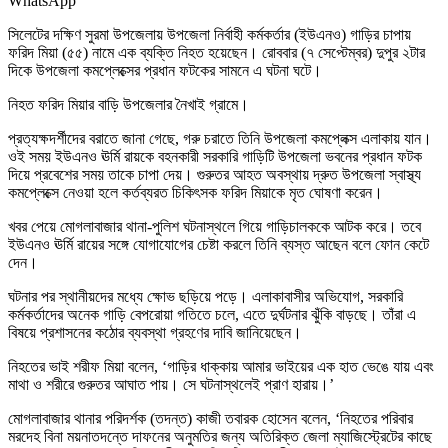
WhatsApp
সিলেটের দক্ষিণ সুরমা উপজেলায় উপজেলা নির্বাহী কর্মকর্তার (ইউএনও) গাড়ির চাপায়
ফরিদ মিয়া (৫৫) নামে এক ব্যক্তি নিহত হয়েছেন। রোববার (৭ সেপ্টেম্বর) দুপুর ২টার
দিকে উপজেলা কমপ্লেক্সের প্রধান ফটকের সামনে এ ঘটনা ঘটে।
নিহত ফরিদ মিয়ার বাড়ি উপজেলার নৈখাই গ্রামে।
প্রত্যক্ষদর্শীদের বরাতে জানা গেছে, গরু চরাতে তিনি উপজেলা কমপ্লেক্স এলাকায় যান।
ওই সময় ইউএনও ঊর্মি রায়কে বহনকারী সরকারি গাড়িটি উপজেলা ভবনের প্রধান ফটক
দিয়ে প্রবেশের সময় তাকে চাপা দেয়। গুরুতর আহত অবস্থায় দ্রুত উপজেলা স্বাস্থ্য
কমপ্লেক্সে নেওয়া হলে কর্তব্যরত চিকিৎসক ফরিদ মিয়াকে মৃত ঘোষণা করেন।
খবর পেয়ে মোগলাবাজার থানা-পুলিশ ঘটনাস্থলে গিয়ে গাড়িচালককে আটক করে। তবে
ইউএনও ঊর্মি রায়ের সঙ্গে যোগাযোগের চেষ্টা করলে তিনি ব্যস্ত আছেন বলে ফোন কেটে
দেন।
ঘটনার পর স্থানীয়দের মধ্যে ক্ষোভ ছড়িয়ে পড়ে। এলাকাবাসীর অভিযোগ, সরকারি
কর্মকর্তাদের অনেক গাড়ি বেপরোয়া গতিতে চলে, এতে দুর্ঘটনার ঝুঁকি বাড়ছে। তাঁরা এ
বিষয়ে প্রশাসনের কঠোর ব্যবস্থা গ্রহণের দাবি জানিয়েছেন।
নিহতের ভাই শরীফ মিয়া বলেন, ‘গাড়ির ধাক্কায় আমার ভাইয়ের এক হাত ভেঙে যায় এবং
মাথা ও শরীরে গুরুতর আঘাত পায়। সে ঘটনাস্থলেই প্রাণ হারায়।’
মোগলাবাজার থানার পরিদর্শক (তদন্ত) কাজী তবারক হোসেন বলেন, ‘নিহতের পরিবার
মরদেহ বিনা ময়নাতদন্তে দাফনের অনুমতির জন্য অতিরিক্ত জেলা ম্যাজিস্ট্রেটের কাছে