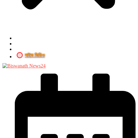
লাইভ ভিডিও