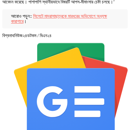
আবেদন করেছে। পাশাপাশি স্থানীয়ভাবে বিষয়টি আপস-মীমাংসার চেষ্টা চলছে।’
আরোও পড়ুন::
সিলেটে মাদরাসাছাত্রকে মারধরের অভিযোগে অধ্যক্ষ
কারাগারে
।
বিশ্বনাথনিউজ২৪ডটকম / বিএন২৪