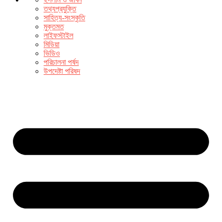
তথ্যপ্রযুক্তি
সাহিত্য-সংস্কৃতি
মুক্তমত
লাইফস্টাইল
মিডিয়া
ভিডিও
পরিচালনা পর্ষদ
উপদেষ্টা পরিষদ