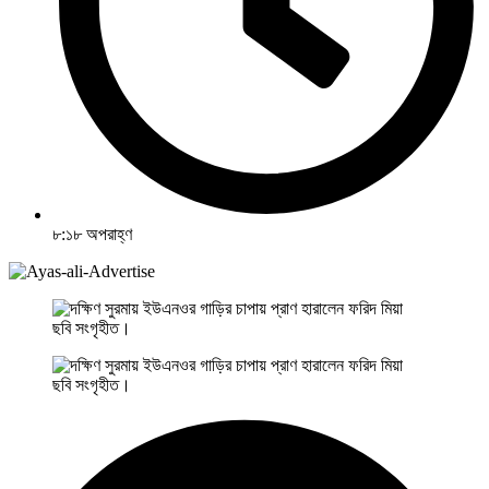
৮:১৮ অপরাহ্ণ
ছবি সংগৃহীত।
ছবি সংগৃহীত।