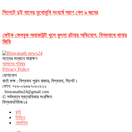
সিলেটে দুই বাসের মুখোমুখি সংঘর্ষে প্রাণ গেল ৯ জনের
ফেইক ফেসবুক অ্যাকাউন্ট খুলে কুৎসা রটনার অভিযোগ, বিশ্বনাথে থানায়
জিডি
সত‌্যের সন্ধানে সারাক্ষণ
আমাদের পরিবার
Privacy Policy
যোগাযোগ
বার্তা কক্ষ : বিশ্বনাথ পুরান বাজার, বিশ্বনাথ, সিলেট।
ফোন: +৮৮-০৯৬৯৭০৮০৮১২
biswanathn24@gmail.com
© সর্বস্বত্ব স্বত্বাধিকার সংরক্ষিত
বিশ্বনাথনিউজ২৪
ছবি
ভিডিও
আর্কাইভ