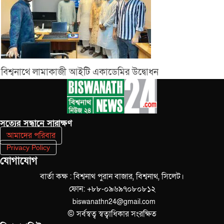
বিশ্বনাথে লামাকাজী আইটি একাডেমির উদ্বোধন
সত‌্যের সন্ধানে সারাক্ষণ
আমাদের পরিবার
Privacy Policy
যোগাযোগ
বার্তা কক্ষ : বিশ্বনাথ পুরান বাজার, বিশ্বনাথ, সিলেট।
ফোন: +৮৮-০৯৬৯৭০৮০৮১২
biswanathn24@gmail.com
© সর্বস্বত্ব স্বত্বাধিকার সংরক্ষিত