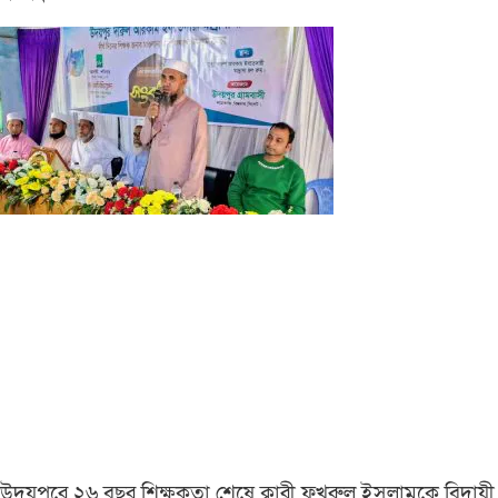
উদয়পুরে ২৬ বছর শিক্ষকতা শেষে ক্বারী ফখরুল ইসলামকে বিদায়ী