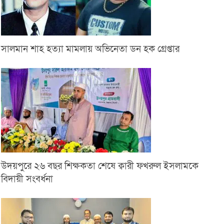
সালমান শাহ হত্যা মামলায় অভিনেতা ডন হক গ্রেপ্তার
উদয়পুরে ২৬ বছর শিক্ষকতা শেষে ক্বারী ফখরুল ইসলামকে
বিদায়ী সংবর্ধনা