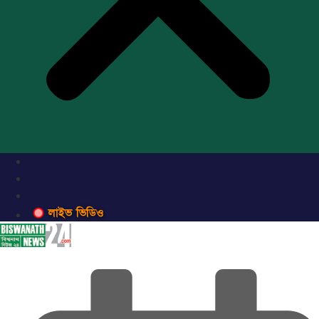
লাইভ ভিডিও