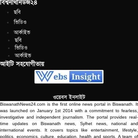
বিশ্বনাথনিউজ২৪
ছবি
ভিডিও
আর্কাইভ
ছবি
ভিডিও
আর্কাইভ
আইটি সহযোগীতায়
ওয়েবস ইনসাইট
BiswanathNews24.com is the first online news portal in Biswanath. It
was launched on January 1st 2014 with a commitment to fearless,
investigative and independent journalism. The portal provides real-
time updates on Biswanath news, Sylhet news, national and
international events. It covers topics like entertainment, lifestyle,
politics, economics, culture, education, health and sports. A team of