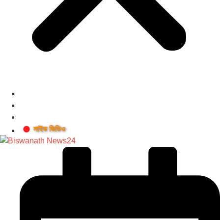
লাইভ ভিডিও