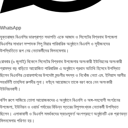
WhatsApp
যুক্তরাজ্য বিএনপির ভারপ্রাপ্ত সভাপতি একে আজাদ ও সিলেটের বিশ্বনাথ উপজেলা
বিএনপির সাধারণ সম্পাদক লিলু মিয়ার পারিবারিক অনুষ্ঠানে বিএনপি ও সুধীজনদের
উপস্থিতিতে রূপ নেয় নেতাকর্মীদের মিলনমেলায়।
রোববার (৬ জুলাই) বিকেলে সিলেটের বিশ্বনাথ উপজেলার অলংকারী ইউনিয়নের অলংকারী
গ্রামস্থ বড় বাড়িতে আয়োজিত পারিবারিক এ অনুষ্ঠানে প্রধান অতিথি হিসেবে উপস্থিত
ছিলেন বিএনপির চেয়ারপার্সনের উপদেষ্টা মন্ডলীর সদস্য ও নিখোঁজ নেতা এম. ইলিয়াস আলীর
সহধর্মিণী তাহসিনা রুশদীর লুনা। বর্ণাঢ্য আয়োজনে তাকে বরণ করে নেন অলংকারী
ইউনিয়নবাসী।
বর্ণিল রুপে সাজিয়ে তোলা আয়োজকদের এ অনুষ্ঠানে বিএনপি ও অঙ্গ-সহযোগী সংগঠনের
উপজেলা, ইউনিয়ন ও ওয়ার্ড পর্যায়ের বিভিন্ন স্তরের বিপুলসংখ্যক নেতাকর্মী উপস্থিত
ছিলেন। এলাকাবাসী ও বিএনপি সমর্থকদের স্বতঃস্ফূর্ত অংশগ্রহণে অনুষ্ঠানটি এক প্রাণবন্ত
মিলনমেলায় পরিণত হয়।