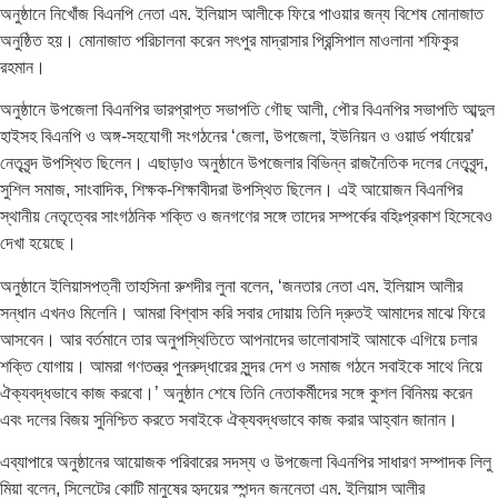
অনুষ্ঠানে নিখোঁজ বিএনপি নেতা এম. ইলিয়াস আলীকে ফিরে পাওয়ার জন্য বিশেষ মোনাজাত
অনুষ্ঠিত হয়। মোনাজাত পরিচালনা করেন সৎপুর মাদ্রাসার প্রিন্সিপাল মাওলানা শফিকুর
রহমান।
অনুষ্ঠানে উপজেলা বিএনপির ভারপ্রাপ্ত সভাপতি গৌছ আলী, পৌর বিএনপির সভাপতি আব্দুল
হাইসহ বিএনপি ও অঙ্গ-সহযোগী সংগঠনের ‘জেলা, উপজেলা, ইউনিয়ন ও ওয়ার্ড পর্যায়ের’
নেতৃবৃন্দ উপস্থিত ছিলেন। এছাড়াও অনুষ্ঠানে উপজেলার বিভিন্ন রাজনৈতিক দলের নেতৃবৃন্দ,
সুশিল সমাজ, সাংবাদিক, শিক্ষক-শিক্ষাবীদরা উপস্থিত ছিলেন। এই আয়োজন বিএনপির
স্থানীয় নেতৃত্বের সাংগঠনিক শক্তি ও জনগণের সঙ্গে তাদের সম্পর্কের বহিঃপ্রকাশ হিসেবেও
দেখা হয়েছে।
অনুষ্ঠানে ইলিয়াসপত্নী তাহসিনা রুশদীর লুনা বলেন, ‘জনতার নেতা এম. ইলিয়াস আলীর
সন্ধান এখনও মিলেনি। আমরা বিশ্বাস করি সবার দোয়ায় তিনি দ্রুতই আমাদের মাঝে ফিরে
আসবেন। আর বর্তমানে তার অনুপস্থিতিতে আপনাদের ভালোবাসাই আমাকে এগিয়ে চলার
শক্তি যোগায়। আমরা গণতন্ত্র পুনরুদ্ধারের সুন্দর দেশ ও সমাজ গঠনে সবাইকে সাথে নিয়ে
ঐক্যবদ্ধভাবে কাজ করবো।’ অনুষ্ঠান শেষে তিনি নেতাকর্মীদের সঙ্গে কুশল বিনিময় করেন
এবং দলের বিজয় সুনিশ্চিত করতে সবাইকে ঐক্যবদ্ধভাবে কাজ করার আহ্বান জানান।
এব্যাপারে অনুষ্ঠানের আয়োজক পরিবারের সদস্য ও উপজেলা বিএনপির সাধারণ সম্পাদক লিলু
মিয়া বলেন, সিলেটের কোটি মানুষের হৃদয়ের স্পন্দন জননেতা এম. ইলিয়াস আলীর