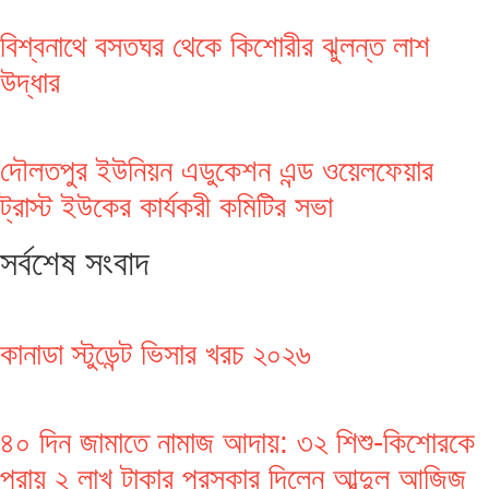
বিশ্বনাথে বসতঘর থেকে কিশোরীর ঝুলন্ত লাশ
উদ্ধার
দৌলতপুর ইউনিয়ন এডুকেশন এন্ড ওয়েলফেয়ার
ট্রাস্ট ইউকের কার্যকরী কমিটির সভা
সর্বশেষ সংবাদ
কানাডা স্টুডেন্ট ভিসার খরচ ২০২৬
৪০ দিন জামাতে নামাজ আদায়: ৩২ শিশু-কিশোরকে
প্রায় ২ লাখ টাকার পুরস্কার দিলেন আব্দুল আজিজ