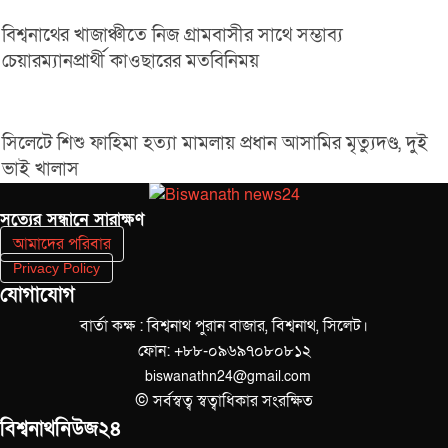
বিশ্বনাথের খাজাঞ্চীতে নিজ গ্রামবাসীর সাথে সম্ভাব্য
চেয়ারম্যানপ্রার্থী কাওছারের মতবিনিময়
সিলেটে শিশু ফাহিমা হত্যা মামলায় প্রধান আসামির মৃত্যুদণ্ড, দুই
ভাই খালাস
সত‌্যের সন্ধানে সারাক্ষণ
আমাদের পরিবার
Privacy Policy
যোগাযোগ
বার্তা কক্ষ : বিশ্বনাথ পুরান বাজার, বিশ্বনাথ, সিলেট।
ফোন: +৮৮-০৯৬৯৭০৮০৮১২
biswanathn24@gmail.com
© সর্বস্বত্ব স্বত্বাধিকার সংরক্ষিত
বিশ্বনাথনিউজ২৪