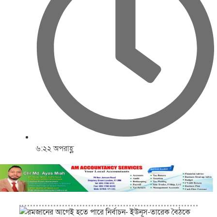
৬:২২ অপরাহ্ণ