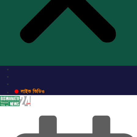
লাইভ ভিডিও