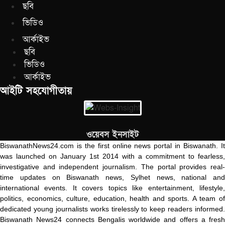
ছবি
ভিডিও
আর্কাইভ
ছবি
ভিডিও
আর্কাইভ
আইটি সহযোগীতায়
ওয়েবস ইনসাইট
BiswanathNews24.com is the first online news portal in Biswanath. It
was launched on January 1st 2014 with a commitment to fearless,
investigative and independent journalism. The portal provides real-
time updates on Biswanath news, Sylhet news, national and
international events. It covers topics like entertainment, lifestyle,
politics, economics, culture, education, health and sports. A team of
dedicated young journalists works tirelessly to keep readers informed.
Biswanath News24 connects Bengalis worldwide and offers a fresh