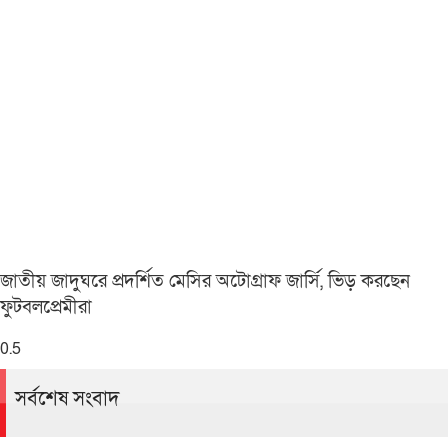
জাতীয় জাদুঘরে প্রদর্শিত মেসির অটোগ্রাফ জার্সি, ভিড় করছেন
ফুটবলপ্রেমীরা
সর্বশেষ সংবাদ