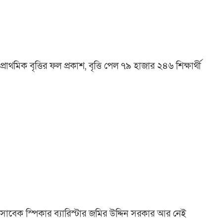
প্রাথমিক বৃত্তির ফল প্রকাশ, বৃত্তি পেল ৭৯ হাজার ২৪৬ শিক্ষার্থী
সাবেক স্পিকার ব্যারিস্টার জমির উদ্দিন সরকার আর নেই