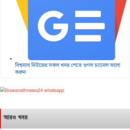
বিশ্বনাথ নিউজের সকল খবর পেতে গুগল চ‌্যানেল ফলো
করুন
আরও খবর