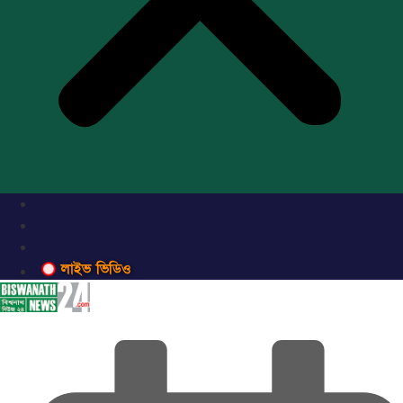
লাইভ ভিডিও