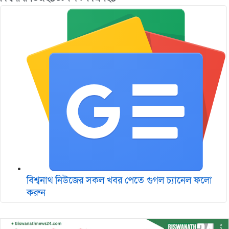
বিশ্বনাথ নিউজের সকল খবর পেতে গুগল চ‌্যানেল ফলো
করুন