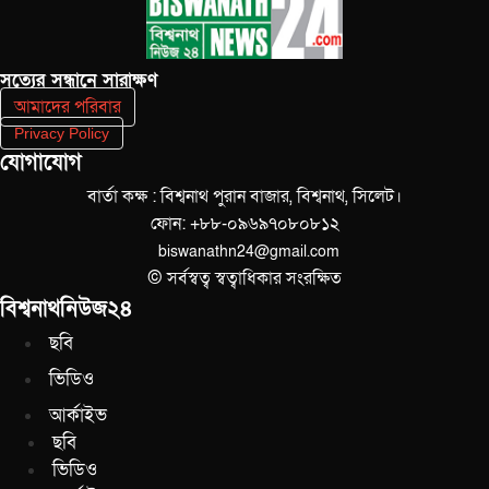
সত‌্যের সন্ধানে সারাক্ষণ
আমাদের পরিবার
Privacy Policy
যোগাযোগ
বার্তা কক্ষ : বিশ্বনাথ পুরান বাজার, বিশ্বনাথ, সিলেট।
ফোন: +৮৮-০৯৬৯৭০৮০৮১২
biswanathn24@gmail.com
© সর্বস্বত্ব স্বত্বাধিকার সংরক্ষিত
বিশ্বনাথনিউজ২৪
ছবি
ভিডিও
আর্কাইভ
ছবি
ভিডিও