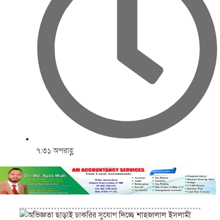
৭:৩১ অপরাহ্ণ