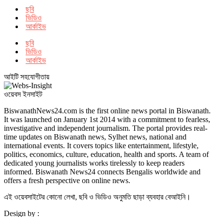
ছবি
ভিডিও
আর্কাইভ
ছবি
ভিডিও
আর্কাইভ
আইটি সহযোগীতায়
ওয়েবস ইনসাইট
BiswanathNews24.com is the first online news portal in Biswanath.
It was launched on January 1st 2014 with a commitment to fearless,
investigative and independent journalism. The portal provides real-
time updates on Biswanath news, Sylhet news, national and
international events. It covers topics like entertainment, lifestyle,
politics, economics, culture, education, health and sports. A team of
dedicated young journalists works tirelessly to keep readers
informed. Biswanath News24 connects Bengalis worldwide and
offers a fresh perspective on online news.
এই ওয়েবসাইটের কোনো লেখা, ছবি ও ভিডিও অনুমতি ছাড়া ব্যবহার বেআইনি।
Design by :