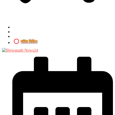
লাইভ ভিডিও