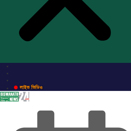
লাইভ ভিডিও