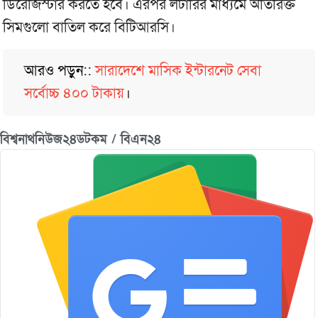
ডিরেজিস্টার করতে হবে। এরপর লটারির মাধ্যমে অতিরিক্ত
সিমগুলো বাতিল করে বিটিআরসি।
আরও পড়ুন::
সারাদেশে মাসিক ইন্টারনেট সেবা
সর্বোচ্চ ৪০০ টাকায়
।
বিশ্বনাথনিউজ২৪ডটকম / বিএন২৪