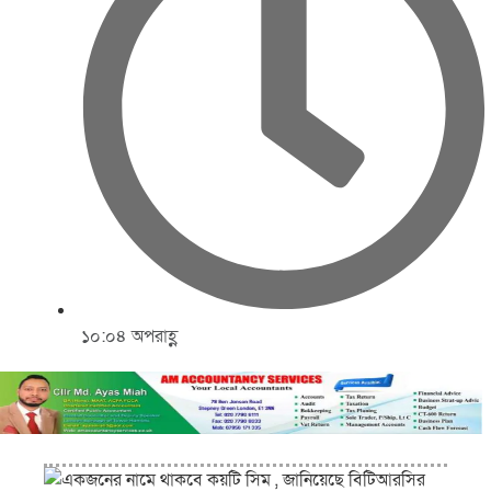
১০:০৪ অপরাহ্ণ