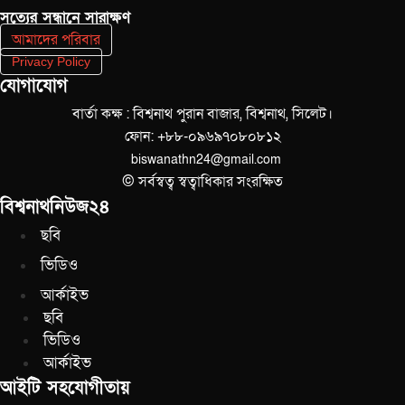
সত‌্যের সন্ধানে সারাক্ষণ
আমাদের পরিবার
Privacy Policy
যোগাযোগ
বার্তা কক্ষ : বিশ্বনাথ পুরান বাজার, বিশ্বনাথ, সিলেট।
ফোন: +৮৮-০৯৬৯৭০৮০৮১২
biswanathn24@gmail.com
© সর্বস্বত্ব স্বত্বাধিকার সংরক্ষিত
বিশ্বনাথনিউজ২৪
ছবি
ভিডিও
আর্কাইভ
ছবি
ভিডিও
আর্কাইভ
আইটি সহযোগীতায়